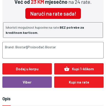
Već od
23 KM
mjesečno
na 24 rate.
Naruči na rate sada!
Iskoristi mogućnost kupovine na rate
BEZ potrebe za
kreditnom karticom.
Brand: Biostar§Proizvođač:Biostar
shopping_basket
Dodaj u korpu
Kupi 1-klikom
Viber
Kupi na rate
Opis