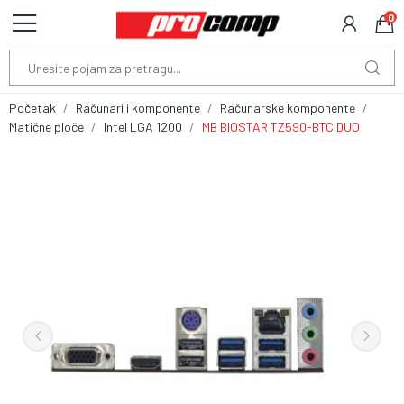
0
Početak
Računari i komponente
Računarske komponente
Matične ploče
Intel LGA 1200
MB BIOSTAR TZ590-BTC DUO