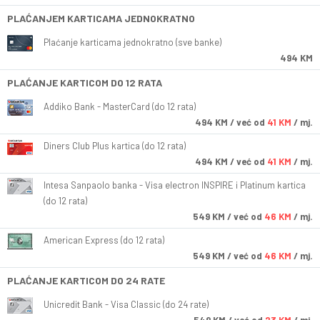
PLAĆANJEM KARTICAMA JEDNOKRATNO
Plaćanje karticama jednokratno (sve banke)
494 KM
PLAĆANJE KARTICOM DO 12 RATA
Addiko Bank - MasterCard (do 12 rata)
494
KM
/ već od
41 KM
/ mj.
Diners Club Plus kartica (do 12 rata)
494
KM
/ već od
41 KM
/ mj.
Intesa Sanpaolo banka - Visa electron INSPIRE i Platinum kartica
(do 12 rata)
549
KM
/ već od
46 KM
/ mj.
American Express (do 12 rata)
549
KM
/ već od
46 KM
/ mj.
PLAĆANJE KARTICOM DO 24 RATE
Unicredit Bank - Visa Classic (do 24 rate)