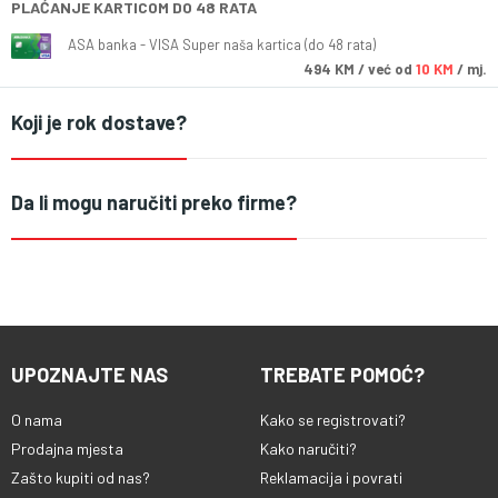
PLAĆANJE KARTICOM DO 48 RATA
ASA banka - VISA Super naša kartica (do 48 rata)
494
KM
/ već od
10 KM
/ mj.
Koji je rok dostave?
Da li mogu naručiti preko firme?
UPOZNAJTE NAS
TREBATE POMOĆ?
O nama
Kako se registrovati?
Prodajna mjesta
Kako naručiti?
Zašto kupiti od nas?
Reklamacija i povrati