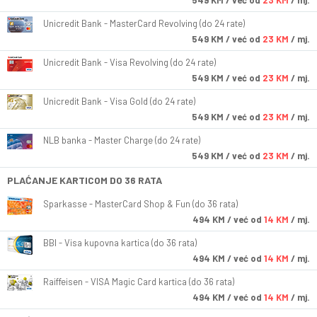
549
KM
/ već od
23 KM
/ mj.
Unicredit Bank - MasterCard Revolving (do 24 rate)
549
KM
/ već od
23 KM
/ mj.
Unicredit Bank - Visa Revolving (do 24 rate)
549
KM
/ već od
23 KM
/ mj.
Unicredit Bank - Visa Gold (do 24 rate)
549
KM
/ već od
23 KM
/ mj.
NLB banka - Master Charge (do 24 rate)
549
KM
/ već od
23 KM
/ mj.
PLAĆANJE KARTICOM DO 36 RATA
Sparkasse - MasterCard Shop & Fun (do 36 rata)
494
KM
/ već od
14 KM
/ mj.
BBI - Visa kupovna kartica (do 36 rata)
494
KM
/ već od
14 KM
/ mj.
Raiffeisen - VISA Magic Card kartica (do 36 rata)
494
KM
/ već od
14 KM
/ mj.