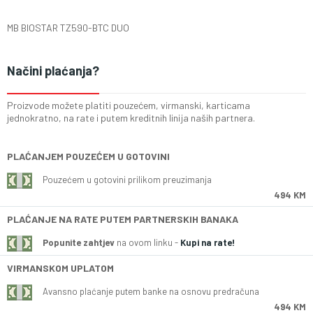
MB BIOSTAR TZ590-BTC DUO
Načini plaćanja?
Proizvode možete platiti pouzećem, virmanski, karticama
jednokratno, na rate i putem kreditnih linija naših partnera.
PLAĆANJEM POUZEĆEM U GOTOVINI
Pouzećem u gotovini prilikom preuzimanja
494 KM
PLAĆANJE NA RATE PUTEM PARTNERSKIH BANAKA
Popunite zahtjev
na ovom linku -
Kupi na rate!
VIRMANSKOM UPLATOM
Avansno plaćanje putem banke na osnovu predračuna
494 KM