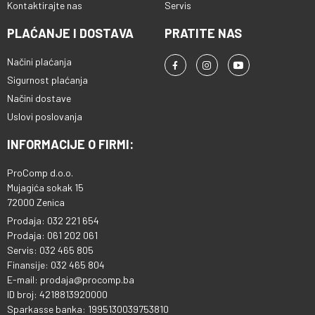
Kontaktirajte nas
Servis
PLAĆANJE I DOSTAVA
PRATITE NAS
Načini plaćanja
Sigurnost plaćanja
Načini dostave
Uslovi poslovanja
INFORMACIJE O FIRMI:
ProComp d.o.o.
Mujagića sokak 15
72000 Zenica
Prodaja: 032 221 654
Prodaja: 061 202 061
Servis: 032 465 805
Finansije: 032 465 804
E-mail: prodaja@procomp.ba
ID broj: 4218813920000
Sparkasse banka: 1995130039753810