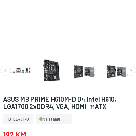
ASUS MB PRIME H610M-D D4 Intel H610,
LGA1700 2xDDR4, VGA, HDMI, mATX
ID: LE46170
Na stanju
192 KM