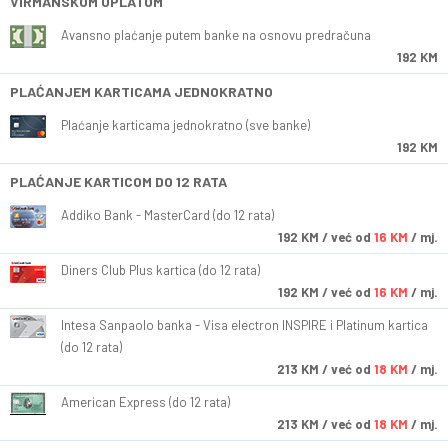
VIRMANSKOM UPLATOM
Avansno plaćanje putem banke na osnovu predračuna
192 KM
PLAĆANJEM KARTICAMA JEDNOKRATNO
Plaćanje karticama jednokratno (sve banke)
192 KM
PLAĆANJE KARTICOM DO 12 RATA
Addiko Bank - MasterCard (do 12 rata)
192
KM
/ već od
16 KM
/ mj.
Diners Club Plus kartica (do 12 rata)
192
KM
/ već od
16 KM
/ mj.
Intesa Sanpaolo banka - Visa electron INSPIRE i Platinum kartica
(do 12 rata)
213
KM
/ već od
18 KM
/ mj.
American Express (do 12 rata)
213
KM
/ već od
18 KM
/ mj.