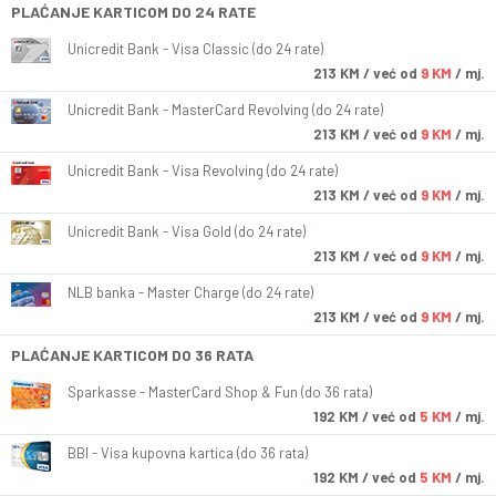
PLAĆANJE KARTICOM DO 24 RATE
Unicredit Bank - Visa Classic (do 24 rate)
213
KM
/ već od
9 KM
/ mj.
Unicredit Bank - MasterCard Revolving (do 24 rate)
213
KM
/ već od
9 KM
/ mj.
Unicredit Bank - Visa Revolving (do 24 rate)
213
KM
/ već od
9 KM
/ mj.
Unicredit Bank - Visa Gold (do 24 rate)
213
KM
/ već od
9 KM
/ mj.
NLB banka - Master Charge (do 24 rate)
213
KM
/ već od
9 KM
/ mj.
PLAĆANJE KARTICOM DO 36 RATA
Sparkasse - MasterCard Shop & Fun (do 36 rata)
192
KM
/ već od
5 KM
/ mj.
BBI - Visa kupovna kartica (do 36 rata)
192
KM
/ već od
5 KM
/ mj.