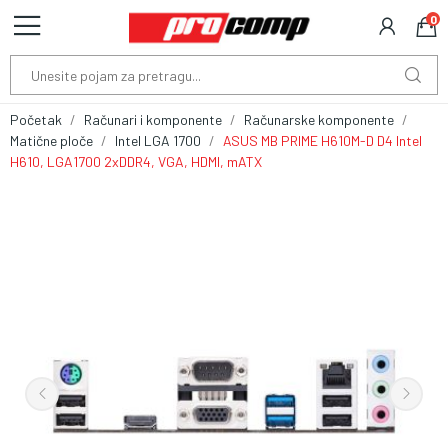
0
Početak
Računari i komponente
Računarske komponente
Matične ploče
Intel LGA 1700
ASUS MB PRIME H610M-D D4 Intel
H610, LGA1700 2xDDR4, VGA, HDMI, mATX