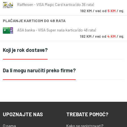
Raiffeisen - VISA Magic Card kartica (do 36 rata)
192
KM
/ već od
5 KM
/ mj.
PLAĆANJE KARTICOM DO 48 RATA
ASA banka - VISA Super naša kartica (do 48 rata)
192
KM
/ već od
4 KM
/ mj.
Koji je rok dostave?
Da li mogu naručiti preko firme?
UPOZNAJTE NAS
TREBATE POMOĆ?
O nama
Kako se registrovati?