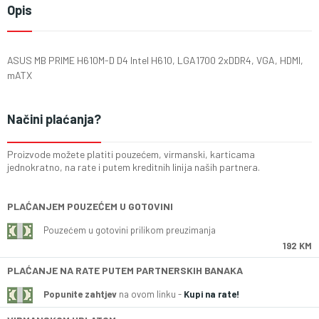
Opis
ASUS MB PRIME H610M-D D4 Intel H610, LGA1700 2xDDR4, VGA, HDMI,
mATX
Načini plaćanja?
Proizvode možete platiti pouzećem, virmanski, karticama
jednokratno, na rate i putem kreditnih linija naših partnera.
PLAĆANJEM POUZEĆEM U GOTOVINI
Pouzećem u gotovini prilikom preuzimanja
192 KM
PLAĆANJE NA RATE PUTEM PARTNERSKIH BANAKA
Popunite zahtjev
na ovom linku -
Kupi na rate!