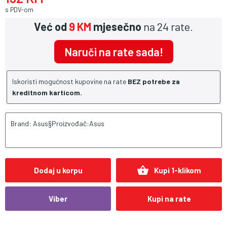
s PDV-om
Već od
9 KM
mjesečno
na 24 rate.
Naruči na rate sada!
Iskoristi mogućnost kupovine na rate
BEZ potrebe za
kreditnom karticom.
Brand: Asus§Proizvođač:Asus
shopping_basket
Dodaj u korpu
Kupi 1-klikom
Viber
Kupi na rate