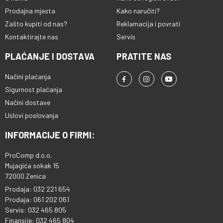
Prodajna mjesta
Kako naručiti?
Zašto kupiti od nas?
Reklamacija i povrati
Kontaktirajte nas
Servis
PLAĆANJE I DOSTAVA
PRATITE NAS
Načini plaćanja
Sigurnost plaćanja
Načini dostave
Uslovi poslovanja
INFORMACIJE O FIRMI:
ProComp d.o.o.
Mujagića sokak 15
72000 Zenica
Prodaja: 032 221 654
Prodaja: 061 202 061
Servis: 032 465 805
Finansije: 032 465 804