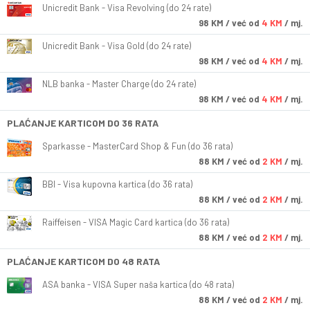
Unicredit Bank - Visa Revolving (do 24 rate)
98
KM
/ već od
4 KM
/ mj.
Unicredit Bank - Visa Gold (do 24 rate)
98
KM
/ već od
4 KM
/ mj.
NLB banka - Master Charge (do 24 rate)
98
KM
/ već od
4 KM
/ mj.
PLAĆANJE KARTICOM DO 36 RATA
Sparkasse - MasterCard Shop & Fun (do 36 rata)
88
KM
/ već od
2 KM
/ mj.
BBI - Visa kupovna kartica (do 36 rata)
88
KM
/ već od
2 KM
/ mj.
Raiffeisen - VISA Magic Card kartica (do 36 rata)
88
KM
/ već od
2 KM
/ mj.
PLAĆANJE KARTICOM DO 48 RATA
ASA banka - VISA Super naša kartica (do 48 rata)
88
KM
/ već od
2 KM
/ mj.