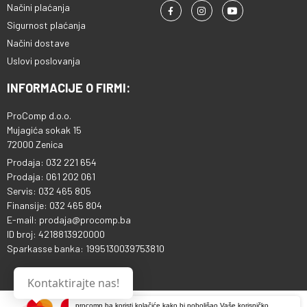
Načini plaćanja
Sigurnost plaćanja
Načini dostave
Uslovi poslovanja
INFORMACIJE O FIRMI:
ProComp d.o.o.
Mujagića sokak 15
72000 Zenica
Prodaja: 032 221 654
Prodaja: 061 202 061
Servis: 032 465 805
Finansije: 032 465 804
E-mail: prodaja@procomp.ba
ID broj: 4218813920000
Sparkasse banka: 1995130039753810
Kontaktirajte nas!
procomp.ba koristi kolačiće kako bi poboljšao Vaše korisničko