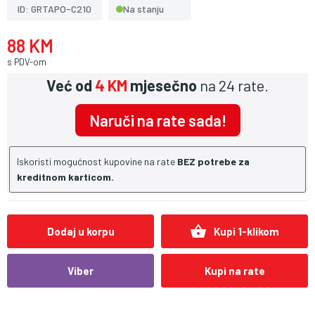
ID: GRTAPO-C210
Na stanju
88 KM
s PDV-om
Već od
4 KM
mjesečno
na 24 rate.
Naruči na rate sada!
Iskoristi mogućnost kupovine na rate
BEZ potrebe za
kreditnom karticom.
shopping_basket
Dodaj u korpu
Kupi 1-klikom
Viber
Kupi na rate