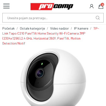
0
Početak
Ostale kategorije
Video nadzor
IP kamere
TP-
Link Tapo C210 Pan/Tilt Home Security Wi-Fi Camera 3MP
(2304x1296),2.4 GHz, Horizontal 360º, Pan/Tilt, Motion
Detection/Notif