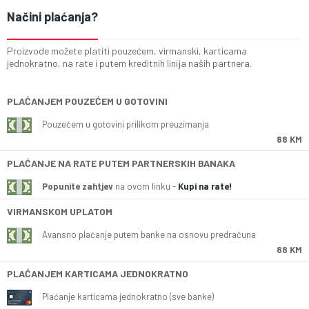
Načini plaćanja?
Proizvode možete platiti pouzećem, virmanski, karticama
jednokratno, na rate i putem kreditnih linija naših partnera.
PLAĆANJEM POUZEĆEM U GOTOVINI
Pouzećem u gotovini prilikom preuzimanja
88 KM
PLAĆANJE NA RATE PUTEM PARTNERSKIH BANAKA
Popunite zahtjev
na ovom linku -
Kupi na rate!
VIRMANSKOM UPLATOM
Avansno plaćanje putem banke na osnovu predračuna
88 KM
PLAĆANJEM KARTICAMA JEDNOKRATNO
Plaćanje karticama jednokratno (sve banke)