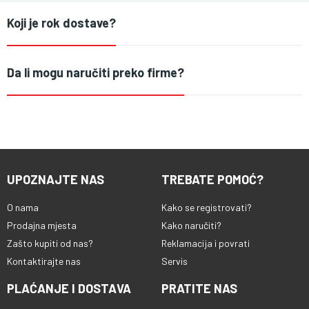
Koji je rok dostave?
Da li mogu naručiti preko firme?
UPOZNAJTE NAS
TREBATE POMOĆ?
O nama
Kako se registrovati?
Prodajna mjesta
Kako naručiti?
Zašto kupiti od nas?
Reklamacija i povrati
Kontaktirajte nas
Servis
PLAĆANJE I DOSTAVA
PRATITE NAS