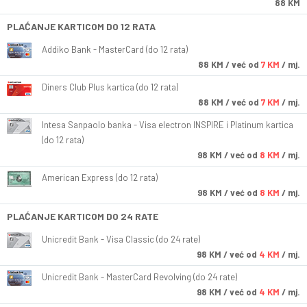
88 KM
PLAĆANJE KARTICOM DO 12 RATA
Addiko Bank - MasterCard (do 12 rata)
88
KM
/ već od
7 KM
/ mj.
Diners Club Plus kartica (do 12 rata)
88
KM
/ već od
7 KM
/ mj.
Intesa Sanpaolo banka - Visa electron INSPIRE i Platinum kartica
(do 12 rata)
98
KM
/ već od
8 KM
/ mj.
American Express (do 12 rata)
98
KM
/ već od
8 KM
/ mj.
PLAĆANJE KARTICOM DO 24 RATE
Unicredit Bank - Visa Classic (do 24 rate)
98
KM
/ već od
4 KM
/ mj.
Unicredit Bank - MasterCard Revolving (do 24 rate)
98
KM
/ već od
4 KM
/ mj.