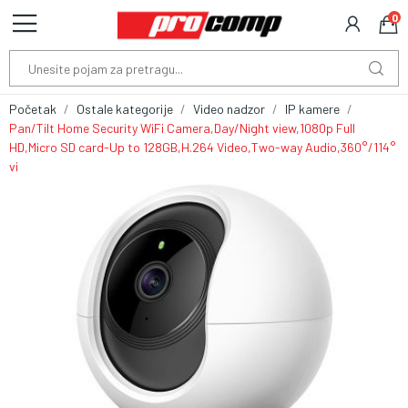
0
Početak
Ostale kategorije
Video nadzor
IP kamere
Pan/Tilt Home Security WiFi Camera,Day/Night view,1080p Full
HD,Micro SD card-Up to 128GB,H.264 Video,Two-way Audio,360°/114°
vi