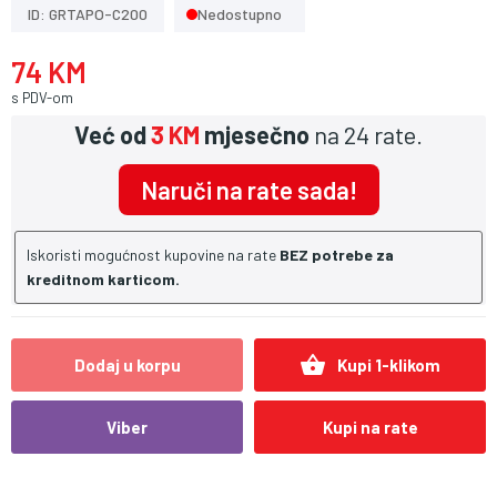
ID: GRTAPO-C200
Nedostupno
74 KM
s PDV-om
Već od
3 KM
mjesečno
na 24 rate.
Naruči na rate sada!
Iskoristi mogućnost kupovine na rate
BEZ potrebe za
kreditnom karticom.
shopping_basket
Dodaj u korpu
Kupi 1-klikom
Viber
Kupi na rate