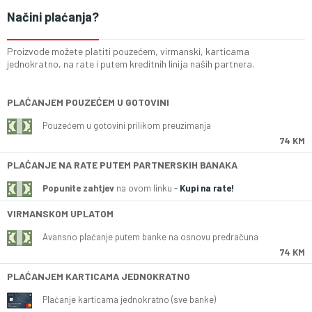
Načini plaćanja?
Proizvode možete platiti pouzećem, virmanski, karticama
jednokratno, na rate i putem kreditnih linija naših partnera.
PLAĆANJEM POUZEĆEM U GOTOVINI
Pouzećem u gotovini prilikom preuzimanja
74 KM
PLAĆANJE NA RATE PUTEM PARTNERSKIH BANAKA
Popunite zahtjev
na ovom linku -
Kupi na rate!
VIRMANSKOM UPLATOM
Avansno plaćanje putem banke na osnovu predračuna
74 KM
PLAĆANJEM KARTICAMA JEDNOKRATNO
Plaćanje karticama jednokratno (sve banke)