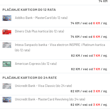
74 KM
PLAĆANJE KARTICOM DO 12 RATA
Addiko Bank - MasterCard (do 12 rata)
74
KM
/ već od
6 KM
/ mj.
Diners Club Plus kartica (do 12 rata)
74
KM
/ već od
6 KM
/ mj.
Intesa Sanpaolo banka - Visa electron INSPIRE i Platinum kartica
(do 12 rata)
82
KM
/ već od
7 KM
/ mj.
American Express (do 12 rata)
82
KM
/ već od
7 KM
/ mj.
PLAĆANJE KARTICOM DO 24 RATE
Unicredit Bank - Visa Classic (do 24 rate)
82
KM
/ već od
3 KM
/ mj.
Unicredit Bank - MasterCard Revolving (do 24 rate)
82
KM
/ već od
3 KM
/ mj.