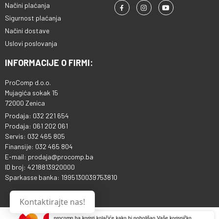
Načini plaćanja
Sigurnost plaćanja
Načini dostave
Uslovi poslovanja
INFORMACIJE O FIRMI:
ProComp d.o.o.
Mujagića sokak 15
72000 Zenica
Prodaja: 032 221 654
Prodaja: 061 202 061
Servis: 032 465 805
Finansije: 032 465 804
E-mail: prodaja@procomp.ba
ID broj: 4218813920000
Sparkasse banka: 1995130039753810
Kontaktirajte nas!
procomp.ba koristi kolačiće kako bi poboljšao Vaše korisničko