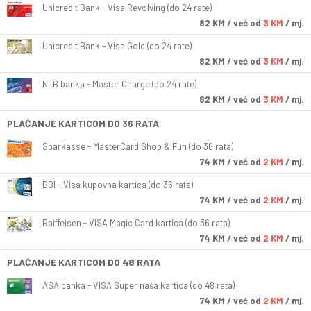
Unicredit Bank - Visa Revolving (do 24 rate)
82
KM
/ već od
3 KM
/ mj.
Unicredit Bank - Visa Gold (do 24 rate)
82
KM
/ već od
3 KM
/ mj.
NLB banka - Master Charge (do 24 rate)
82
KM
/ već od
3 KM
/ mj.
PLAĆANJE KARTICOM DO 36 RATA
Sparkasse - MasterCard Shop & Fun (do 36 rata)
74
KM
/ već od
2 KM
/ mj.
BBI - Visa kupovna kartica (do 36 rata)
74
KM
/ već od
2 KM
/ mj.
Raiffeisen - VISA Magic Card kartica (do 36 rata)
74
KM
/ već od
2 KM
/ mj.
PLAĆANJE KARTICOM DO 48 RATA
ASA banka - VISA Super naša kartica (do 48 rata)
74
KM
/ već od
2 KM
/ mj.