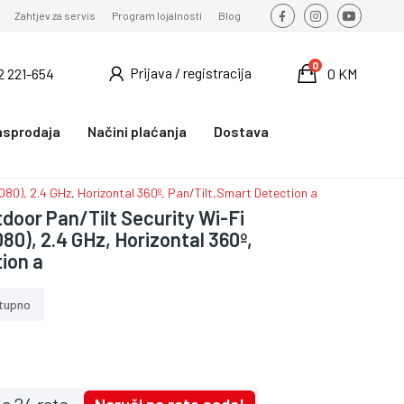
Zahtjev za servis
Program lojalnosti
Blog
0
Prijava / registracija
2 221-654
0 KM
asprodaja
Načini plaćanja
Dostava
0), 2.4 GHz, Horizontal 360º, Pan/Tilt,Smart Detection a
door Pan/Tilt Security Wi-Fi
0), 2.4 GHz, Horizontal 360º,
ion a
tupno