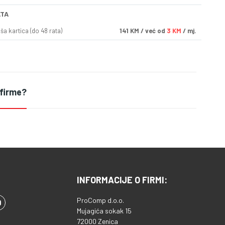
ATA
a kartica (do 48 rata)
141
KM
/ već od
3 KM
/ mj.
 firme?
INFORMACIJE O FIRMI:
ProComp d.o.o.
Mujagića sokak 15
72000 Zenica