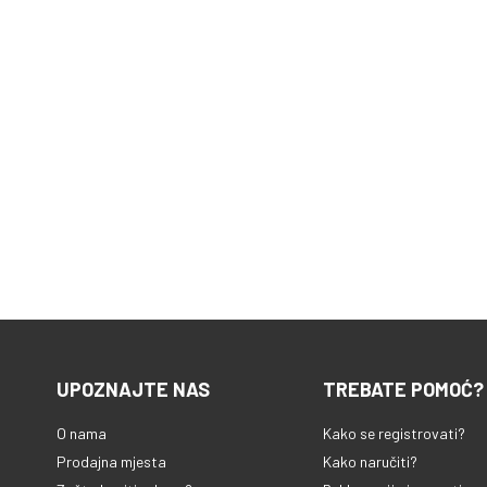
UPOZNAJTE NAS
TREBATE POMOĆ?
O nama
Kako se registrovati?
Prodajna mjesta
Kako naručiti?