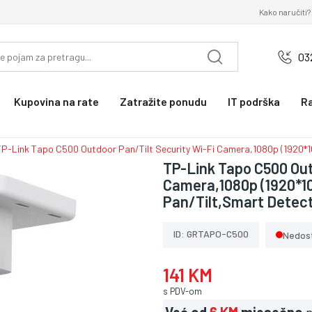
Kako naručiti?
03
Kupovina na rate
Zatražite ponudu
IT podrška
R
TP-Link Tapo C500 Outdoor Pan/Tilt Security Wi-Fi Camera,1080p (1920*108
TP-Link Tapo C500 Out
Camera,1080p (1920*108
Pan/Tilt,Smart Detect
ID: GRTAPO-C500
Nedos
141 KM
s PDV-om