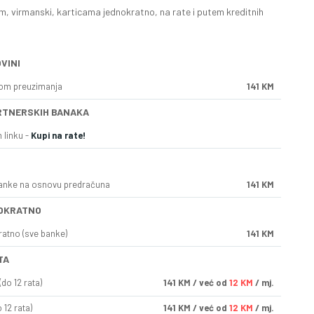
, virmanski, karticama jednokratno, na rate i putem kreditnih
VINI
kom preuzimanja
141 KM
RTNERSKIH BANAKA
 linku -
Kupi na rate!
anke na osnovu predračuna
141 KM
OKRATNO
ratno (sve banke)
141 KM
TA
do 12 rata)
141
KM
/ već od
12 KM
/ mj.
 12 rata)
141
KM
/ već od
12 KM
/ mj.