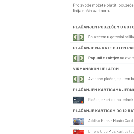
Proizvode možete platiti pouzećem
linija naših partnera.
PLAĆANJEM POUZEĆEM U GOTO
Pouzećem u gotovini prili
PLAĆANJE NA RATE PUTEM PA
Popunite zahtjev
na ovom
VIRMANSKOM UPLATOM
Avansno plaćanje putem b
PLAĆANJEM KARTICAMA JEDN
Plaćanje karticama jednok
PLAĆANJE KARTICOM DO 12 RA
Addiko Bank - MasterCard (
Diners Club Plus kartica (do