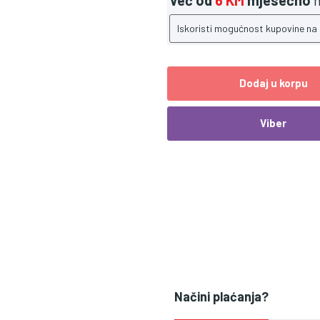
Već od
6 KM
mjesečno
n
Iskoristi mogućnost kupovine na
Dodaj u korpu
Viber
Načini plaćanja?