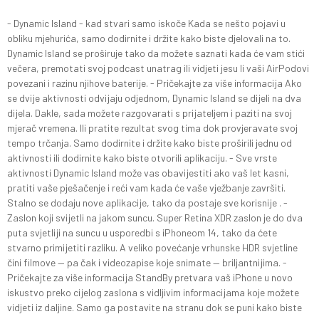
- Dynamic Island - kad stvari samo iskoče Kada se nešto pojavi u
obliku mjehurića, samo dodirnite i držite kako biste djelovali na to.
Dynamic Island se proširuje tako da možete saznati kada će vam stići
večera, premotati svoj podcast unatrag ili vidjeti jesu li vaši AirPodovi
povezani i razinu njihove baterije. - Pričekajte za više informacija Ako
se dvije aktivnosti odvijaju odjednom, Dynamic Island se dijeli na dva
dijela. Dakle, sada možete razgovarati s prijateljem i paziti na svoj
mjerač vremena. Ili pratite rezultat svog tima dok provjeravate svoj
tempo trčanja. Samo dodirnite i držite kako biste proširili jednu od
aktivnosti ili dodirnite kako biste otvorili aplikaciju. - Sve vrste
aktivnosti Dynamic Island može vas obavijestiti ako vaš let kasni,
pratiti vaše pješačenje i reći vam kada će vaše vježbanje završiti.
Stalno se dodaju nove aplikacije, tako da postaje sve korisnije . -
Zaslon koji svijetli na jakom suncu. Super Retina XDR zaslon je do dva
puta svjetliji na suncu u usporedbi s iPhoneom 14, tako da ćete
stvarno primijetiti razliku. A veliko povećanje vrhunske HDR svjetline
čini filmove — pa čak i videozapise koje snimate — briljantnijima. -
Pričekajte za više informacija StandBy pretvara vaš iPhone u novo
iskustvo preko cijelog zaslona s vidljivim informacijama koje možete
vidjeti iz daljine. Samo ga postavite na stranu dok se puni kako biste