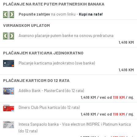
PLAĆANJE NA RATE PUTEM PARTNERSKIH BANAKA
Popunite zahtjev
na ovom linku -
Kupi na rate!
VIRMANSKOM UPLATOM
Avansno plaćanje putem banke na osnovu predračuna
1,416 KM
PLAĆANJEM KARTICAMA JEDNOKRATNO
Plaćanje karticama jednokratno (sve banke)
1,416 KM
PLAĆANJE KARTICOM DO 12 RATA
Addiko Bank - MasterCard (do 12 rata)
1,416
KM
/ već od
118 KM
/ mj.
Diners Club Plus kartica (do 12 rata)
1,416
KM
/ već od
118 KM
/ mj.
Intesa Sanpaolo banka - Visa electron INSPIRE i Platinum kartica
(do 12 rata)