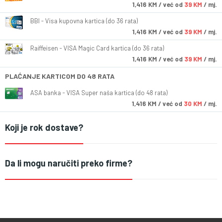
1,416
KM
/ već od
39 KM
/ mj.
BBI - Visa kupovna kartica (do 36 rata)
1,416
KM
/ već od
39 KM
/ mj.
Raiffeisen - VISA Magic Card kartica (do 36 rata)
1,416
KM
/ već od
39 KM
/ mj.
PLAĆANJE KARTICOM DO 48 RATA
ASA banka - VISA Super naša kartica (do 48 rata)
1,416
KM
/ već od
30 KM
/ mj.
Koji je rok dostave?
Da li mogu naručiti preko firme?