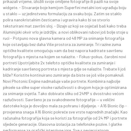
prikazali vrijeme, izložili svoje omiljene fotografije ili pazili na svoje
widgete. - Stvaranje boje kemijom Superfini metalni ioni ugrađuju boju
u staklo — uz jedinstvenu formulaciju za svaku boju. Zatim se staklo
polira nanokristalnim česticama i ugravira kako bi se stvorio
teksturirani mat završni sloj. - Dizajn uz koji se osjećaš baš kako treba
Aluminijski okvir vrlo je izdržljiv, a novi oblikovani rubovi još bolje stoje u
ruci - Potpuno nova glavna kamera od 48 MP za snimanje fotografija
koje ostavljaju bez daha Više prostora za zumiranje. Tri razine zuma
optičke kvalitete omogućuju vam da bez napora kadrirate savršenu
fotografiju s mjesta na kojem se nalazite. - Fokus-pokus, čarobni novi
portreti Upotrijebite 2x telefoto optičke kvalitete za zumiranje i
kadriranje savršenog portreta s mjesta gdje se nalazite. Trebate li još
bliže? Koristite kontinuirano zumiranje da biste se još više pomaknuli.
Novi Photonic Engine nadmašuje vaše portrete. Kombinira najbolje
piksele sa slike super visoke razlučivosti s drugom koja je optimizirana
za snimanje svjetla. Tako dobivate sliku od 24MP s dvostruko većom
razlučivosti. Savršeno je za svakodnevne fotografije — u veličini
datoteke koja je dovoljno mala za pohranu i dijeljenje. - A16 Bionic čip -
provjerena snaga A16 Bionic pokreće sve vrste naprednih značajki. Kao
računalna fotografija koja se koristi za fotografije od 24 MP i portrete
sljedeće generacije. Glasovna izolacija za telefonske pozive. I glatke
performanse za grafički intenzivne igre. Sve s nevjerojatnom