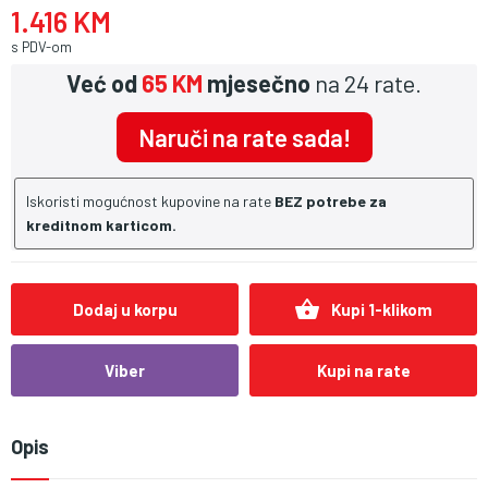
1.416 KM
s PDV-om
Već od
65 KM
mjesečno
na 24 rate.
Naruči na rate sada!
Iskoristi mogućnost kupovine na rate
BEZ potrebe za
kreditnom karticom.
shopping_basket
Dodaj u korpu
Kupi 1-klikom
Viber
Kupi na rate
Opis