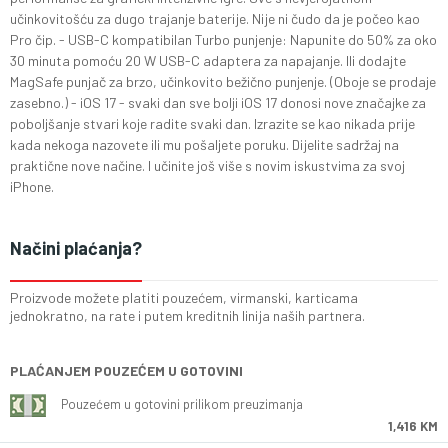
učinkovitošću za dugo trajanje baterije. Nije ni čudo da je počeo kao
Pro čip. - USB-C kompatibilan Turbo punjenje: Napunite do 50% za oko
30 minuta pomoću 20 W USB-C adaptera za napajanje. Ili dodajte
MagSafe punjač za brzo, učinkovito bežično punjenje. (Oboje se prodaje
zasebno.) - iOS 17 - svaki dan sve bolji iOS 17 donosi nove značajke za
poboljšanje stvari koje radite svaki dan. Izrazite se kao nikada prije
kada nekoga nazovete ili mu pošaljete poruku. Dijelite sadržaj na
praktične nove načine. I učinite još više s novim iskustvima za svoj
iPhone.
Načini plaćanja?
Proizvode možete platiti pouzećem, virmanski, karticama
jednokratno, na rate i putem kreditnih linija naših partnera.
PLAĆANJEM POUZEĆEM U GOTOVINI
Pouzećem u gotovini prilikom preuzimanja
1,416 KM