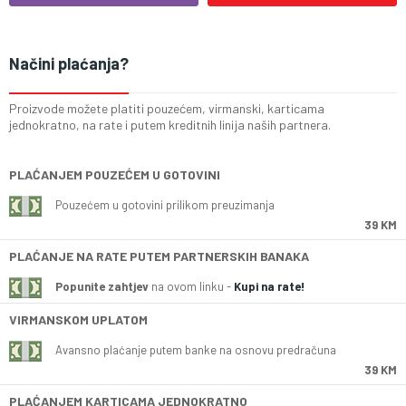
Načini plaćanja?
Proizvode možete platiti pouzećem, virmanski, karticama
jednokratno, na rate i putem kreditnih linija naših partnera.
PLAĆANJEM POUZEĆEM U GOTOVINI
Pouzećem u gotovini prilikom preuzimanja
39 KM
PLAĆANJE NA RATE PUTEM PARTNERSKIH BANAKA
Popunite zahtjev
na ovom linku -
Kupi na rate!
VIRMANSKOM UPLATOM
Avansno plaćanje putem banke na osnovu predračuna
39 KM
PLAĆANJEM KARTICAMA JEDNOKRATNO