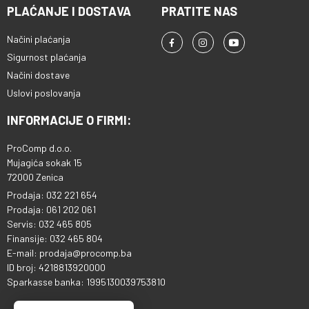
PLAĆANJE I DOSTAVA
PRATITE NAS
Načini plaćanja
Sigurnost plaćanja
Načini dostave
Uslovi poslovanja
INFORMACIJE O FIRMI:
ProComp d.o.o.
Mujagića sokak 15
72000 Zenica
Prodaja: 032 221 654
Prodaja: 061 202 061
Servis: 032 465 805
Finansije: 032 465 804
E-mail: prodaja@procomp.ba
ID broj: 4218813920000
Sparkasse banka: 1995130039753810