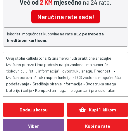
Već od
2 KM
mjesečno
na 24 rate.
Naruči na rate sada!
Iskoristi mogućnost kupovine na rate
BEZ potrebe za
kreditnom karticom.
Ovaj stolni kalkulator s 12 znamenki nudi praktične značajke
izračuna poreza i ima podesiv nagib zaslona. Ima numeričku
tipkovnicu u "stilu informacija" i dvostruku snagu. Prednosti: •
Izračun poreza i širok raspon funkcija • LCD zaslon s mogućnošću
podešavanja • Središnje biranje informacija • Dvostruka snaga:
baterije i ćelije • Kompaktan i lagan, elegantan i profesionalan
shopping_basket
Dodaj u korpu
Kupi 1-klikom
Viber
Kupi na rate