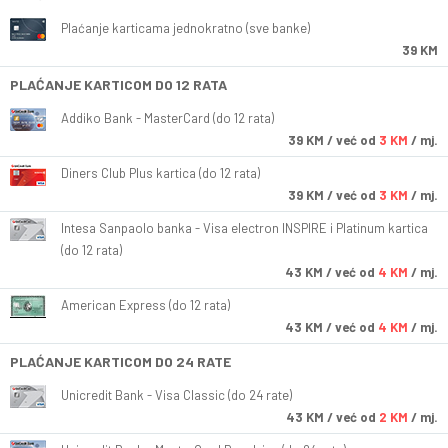
Plaćanje karticama jednokratno (sve banke)
39 KM
PLAĆANJE KARTICOM DO 12 RATA
Addiko Bank - MasterCard (do 12 rata)
39
KM
/ već od
3 KM
/ mj.
Diners Club Plus kartica (do 12 rata)
39
KM
/ već od
3 KM
/ mj.
Intesa Sanpaolo banka - Visa electron INSPIRE i Platinum kartica
(do 12 rata)
43
KM
/ već od
4 KM
/ mj.
American Express (do 12 rata)
43
KM
/ već od
4 KM
/ mj.
PLAĆANJE KARTICOM DO 24 RATE
Unicredit Bank - Visa Classic (do 24 rate)
43
KM
/ već od
2 KM
/ mj.