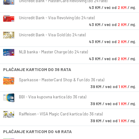
Unicredit Bank - MasterCard Revolving (do 24 rate)
43
KM
/ već od
2 KM
/ mj.
Unicredit Bank - Visa Revolving (do 24 rate)
43
KM
/ već od
2 KM
/ mj.
Unicredit Bank - Visa Gold (do 24 rate)
43
KM
/ već od
2 KM
/ mj.
NLB banka - Master Charge (do 24 rate)
43
KM
/ već od
2 KM
/ mj.
PLAĆANJE KARTICOM DO 36 RATA
Sparkasse - MasterCard Shop & Fun (do 36 rata)
39
KM
/ već od
1 KM
/ mj.
BBI - Visa kupovna kartica (do 36 rata)
39
KM
/ već od
1 KM
/ mj.
Raiffeisen - VISA Magic Card kartica (do 36 rata)
39
KM
/ već od
1 KM
/ mj.
PLAĆANJE KARTICOM DO 48 RATA