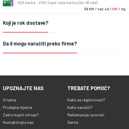
ASA banka - VISA Super naša kartica (do 48 rata)
39
KM
/ već od
1 KM
/ mj.
Koji je rok dostave?
Da li mogu naručiti preko firme?
UPOZNAJTE NAS
TREBATE POMOĆ?
O nama
Kako se registrovati?
Prodajna mjesta
Kako naručiti?
Zašto kupiti od nas?
Reklamacija i povrati
Kontaktirajte nas
Servis