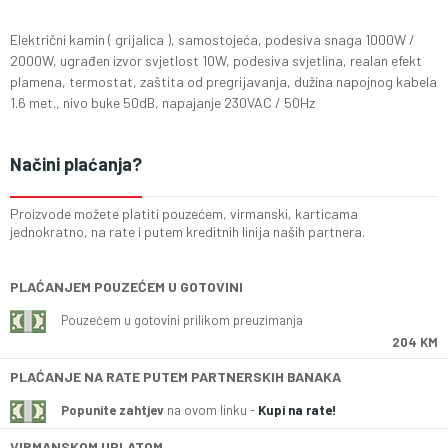
Električni kamin ( grijalica ), samostojeća, podesiva snaga 1000W /
2000W, ugrađen izvor svjetlost 10W, podesiva svjetlina, realan efekt
plamena, termostat, zaštita od pregrijavanja, dužina napojnog kabela
1.6 met., nivo buke 50dB, napajanje 230VAC / 50Hz
Načini plaćanja?
Proizvode možete platiti pouzećem, virmanski, karticama
jednokratno, na rate i putem kreditnih linija naših partnera.
PLAĆANJEM POUZEĆEM U GOTOVINI
Pouzećem u gotovini prilikom preuzimanja
204 KM
PLAĆANJE NA RATE PUTEM PARTNERSKIH BANAKA
Popunite zahtjev
na ovom linku -
Kupi na rate!
VIRMANSKOM UPLATOM