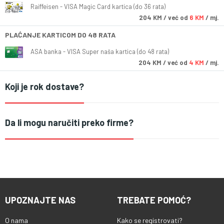
Raiffeisen - VISA Magic Card kartica (do 36 rata)
204
KM
/ već od
6 KM
/ mj.
PLAĆANJE KARTICOM DO 48 RATA
ASA banka - VISA Super naša kartica (do 48 rata)
204
KM
/ već od
4 KM
/ mj.
Koji je rok dostave?
Da li mogu naručiti preko firme?
UPOZNAJTE NAS
TREBATE POMOĆ?
O nama
Kako se registrovati?