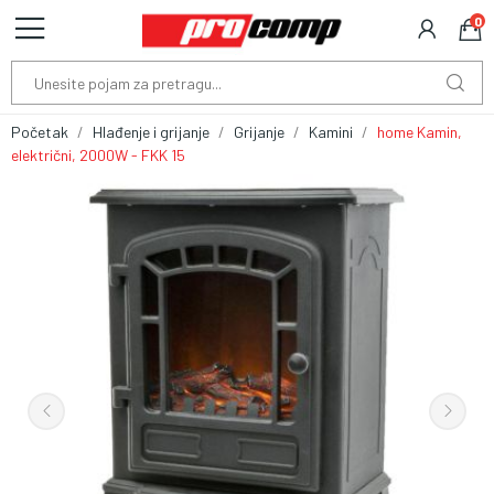
0
Početak
Hlađenje i grijanje
Grijanje
Kamini
home Kamin,
električni, 2000W - FKK 15