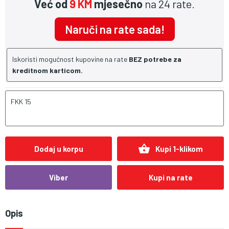
Već od
9 KM
mjesečno
na 24 rate.
Naruči na rate sada!
Iskoristi mogućnost kupovine na rate
BEZ potrebe za
kreditnom karticom.
FKK 15
shopping_basket
Dodaj u korpu
Kupi 1-klikom
Viber
Kupi na rate
Opis