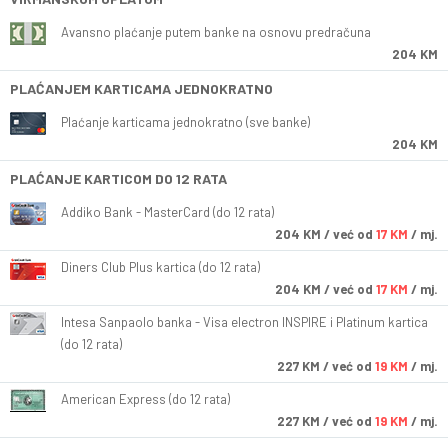
Avansno plaćanje putem banke na osnovu predračuna
204 KM
PLAĆANJEM KARTICAMA JEDNOKRATNO
Plaćanje karticama jednokratno (sve banke)
204 KM
PLAĆANJE KARTICOM DO 12 RATA
Addiko Bank - MasterCard (do 12 rata)
204
KM
/ već od
17 KM
/ mj.
Diners Club Plus kartica (do 12 rata)
204
KM
/ već od
17 KM
/ mj.
Intesa Sanpaolo banka - Visa electron INSPIRE i Platinum kartica
(do 12 rata)
227
KM
/ već od
19 KM
/ mj.
American Express (do 12 rata)
227
KM
/ već od
19 KM
/ mj.