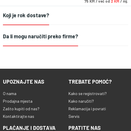
75
KM
/ već od
2 KM
/ mj.
Koji je rok dostave?
Da li mogu naručiti preko firme?
UPOZNAJTE NAS
TREBATE POMOĆ?
O nama
Kako se registrovati?
Prodajna mjesta
Kako naručiti?
Zašto kupiti od nas?
Reklamacija i povrati
Kontaktirajte nas
Servis
PLAĆANJE I DOSTAVA
PRATITE NAS