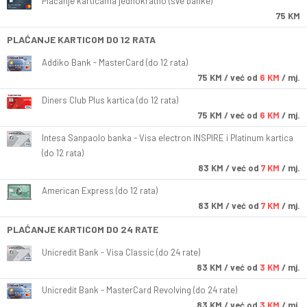
Plaćanje karticama jednokratno (sve banke)
75 KM
PLAĆANJE KARTICOM DO 12 RATA
Addiko Bank - MasterCard (do 12 rata)
75
KM
/ već od
6 KM
/ mj.
Diners Club Plus kartica (do 12 rata)
75
KM
/ već od
6 KM
/ mj.
Intesa Sanpaolo banka - Visa electron INSPIRE i Platinum kartica
(do 12 rata)
83
KM
/ već od
7 KM
/ mj.
American Express (do 12 rata)
83
KM
/ već od
7 KM
/ mj.
PLAĆANJE KARTICOM DO 24 RATE
Unicredit Bank - Visa Classic (do 24 rate)
83
KM
/ već od
3 KM
/ mj.
Unicredit Bank - MasterCard Revolving (do 24 rate)
83
KM
/ već od
3 KM
/ mj.