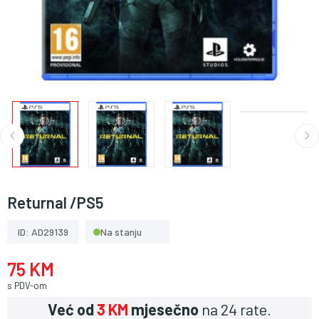
Returnal /PS5
ID: AD29139
Na stanju
75 KM
s PDV-om
Već od
3 KM
mjesečno
na 24 rate.