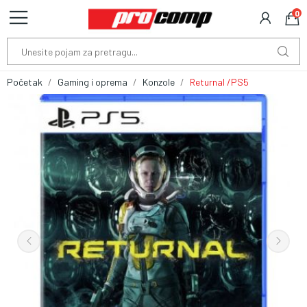
0
Početak
Gaming i oprema
Konzole
Returnal /PS5