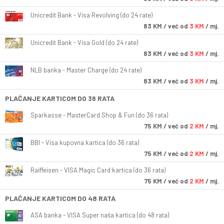
Unicredit Bank - Visa Revolving (do 24 rate)
83
KM
/ već od
3 KM
/ mj.
Unicredit Bank - Visa Gold (do 24 rate)
83
KM
/ već od
3 KM
/ mj.
NLB banka - Master Charge (do 24 rate)
83
KM
/ već od
3 KM
/ mj.
PLAĆANJE KARTICOM DO 36 RATA
Sparkasse - MasterCard Shop & Fun (do 36 rata)
75
KM
/ već od
2 KM
/ mj.
BBI - Visa kupovna kartica (do 36 rata)
75
KM
/ već od
2 KM
/ mj.
Raiffeisen - VISA Magic Card kartica (do 36 rata)
75
KM
/ već od
2 KM
/ mj.
PLAĆANJE KARTICOM DO 48 RATA
ASA banka - VISA Super naša kartica (do 48 rata)