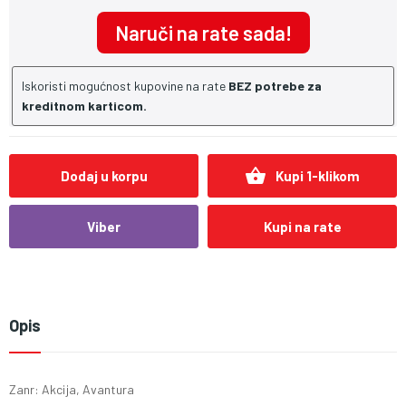
Naruči na rate sada!
Iskoristi mogućnost kupovine na rate
BEZ potrebe za
kreditnom karticom.
shopping_basket
Dodaj u korpu
Kupi 1-klikom
Viber
Kupi na rate
Opis
Zanr: Akcija, Avantura