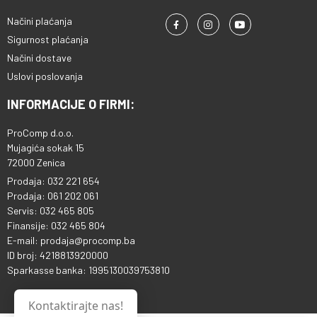
Načini plaćanja
Sigurnost plaćanja
Načini dostave
Uslovi poslovanja
INFORMACIJE O FIRMI:
ProComp d.o.o.
Mujagića sokak 15
72000 Zenica
Prodaja: 032 221 654
Prodaja: 061 202 061
Servis: 032 465 805
Finansije: 032 465 804
E-mail: prodaja@procomp.ba
ID broj: 4218813920000
Sparkasse banka: 1995130039753810
Kontaktirajte nas!