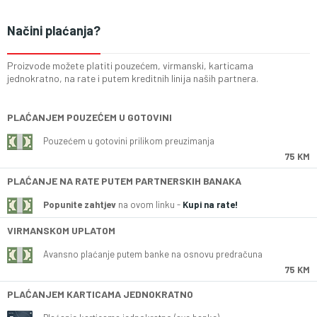
Načini plaćanja?
Proizvode možete platiti pouzećem, virmanski, karticama
jednokratno, na rate i putem kreditnih linija naših partnera.
PLAĆANJEM POUZEĆEM U GOTOVINI
Pouzećem u gotovini prilikom preuzimanja
75 KM
PLAĆANJE NA RATE PUTEM PARTNERSKIH BANAKA
Popunite zahtjev
na ovom linku -
Kupi na rate!
VIRMANSKOM UPLATOM
Avansno plaćanje putem banke na osnovu predračuna
75 KM
PLAĆANJEM KARTICAMA JEDNOKRATNO