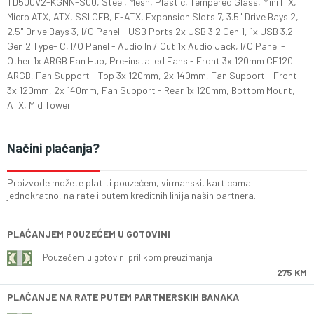
TD500V2-KGNN-S00, Steel, Mesh, Plastic, Tempered Glass, Mini ITX,
Micro ATX, ATX, SSI CEB, E-ATX, Expansion Slots 7, 3.5" Drive Bays 2,
2.5" Drive Bays 3, I/O Panel - USB Ports 2x USB 3.2 Gen 1, 1x USB 3.2
Gen 2 Type- C, I/O Panel - Audio In / Out 1x Audio Jack, I/O Panel -
Other 1x ARGB Fan Hub, Pre-installed Fans - Front 3x 120mm CF120
ARGB, Fan Support - Top 3x 120mm, 2x 140mm, Fan Support - Front
3x 120mm, 2x 140mm, Fan Support - Rear 1x 120mm, Bottom Mount,
ATX, Mid Tower
Načini plaćanja?
Proizvode možete platiti pouzećem, virmanski, karticama
jednokratno, na rate i putem kreditnih linija naših partnera.
PLAĆANJEM POUZEĆEM U GOTOVINI
Pouzećem u gotovini prilikom preuzimanja
275 KM
PLAĆANJE NA RATE PUTEM PARTNERSKIH BANAKA