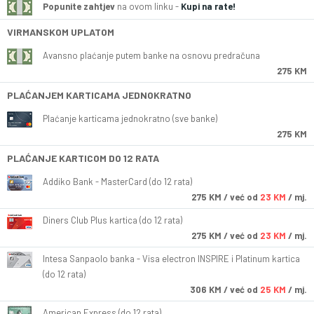
Popunite zahtjev
na ovom linku -
Kupi na rate!
VIRMANSKOM UPLATOM
Avansno plaćanje putem banke na osnovu predračuna
275 KM
PLAĆANJEM KARTICAMA JEDNOKRATNO
Plaćanje karticama jednokratno (sve banke)
275 KM
PLAĆANJE KARTICOM DO 12 RATA
Addiko Bank - MasterCard (do 12 rata)
275
KM
/ već od
23 KM
/ mj.
Diners Club Plus kartica (do 12 rata)
275
KM
/ već od
23 KM
/ mj.
Intesa Sanpaolo banka - Visa electron INSPIRE i Platinum kartica
(do 12 rata)
306
KM
/ već od
25 KM
/ mj.
American Express (do 12 rata)