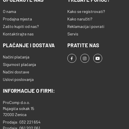
O nama
Kako se registrovati?
Prodajna mjesta
Kako naručiti?
Zašto kupiti od nas?
Reklamacija i povrati
Kontaktirajte nas
Servis
PLAĆANJE I DOSTAVA
PRATITE NAS
Načini plaćanja
Sigurnost plaćanja
Načini dostave
Uslovi poslovanja
INFORMACIJE O FIRMI:
ProComp d.o.o.
Mujagića sokak 15
72000 Zenica
Prodaja: 032 221 654
Prodaja: 061 202 061