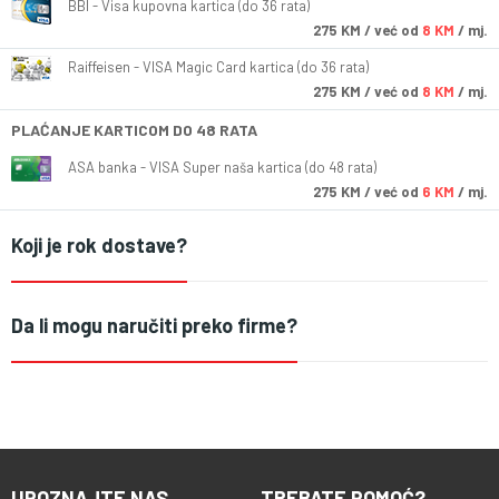
BBI - Visa kupovna kartica (do 36 rata)
275
KM
/ već od
8 KM
/ mj.
Raiffeisen - VISA Magic Card kartica (do 36 rata)
275
KM
/ već od
8 KM
/ mj.
PLAĆANJE KARTICOM DO 48 RATA
ASA banka - VISA Super naša kartica (do 48 rata)
275
KM
/ već od
6 KM
/ mj.
Koji je rok dostave?
Da li mogu naručiti preko firme?
UPOZNAJTE NAS
TREBATE POMOĆ?