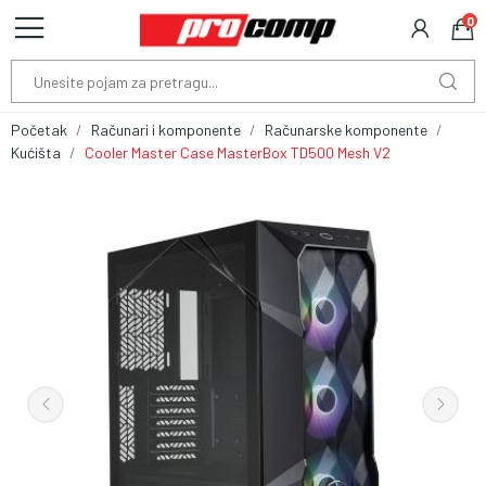
0
Početak
Računari i komponente
Računarske komponente
Kućišta
Cooler Master Case MasterBox TD500 Mesh V2