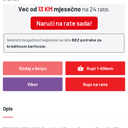
Već od
13 KM
mjesečno
na 24 rate.
Naruči na rate sada!
Iskoristi mogućnost kupovine na rate
BEZ potrebe za
kreditnom karticom.
shopping_basket
Dodaj u korpu
Kupi 1-klikom
Viber
Kupi na rate
Opis