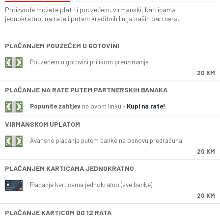
Proizvode možete platiti pouzećem, virmanski, karticama
jednokratno, na rate i putem kreditnih linija naših partnera.
PLAĆANJEM POUZEĆEM U GOTOVINI
Pouzećem u gotovini prilikom preuzimanja
20 KM
PLAĆANJE NA RATE PUTEM PARTNERSKIH BANAKA
Popunite zahtjev
na ovom linku -
Kupi na rate!
VIRMANSKOM UPLATOM
Avansno plaćanje putem banke na osnovu predračuna
20 KM
PLAĆANJEM KARTICAMA JEDNOKRATNO
Plaćanje karticama jednokratno (sve banke)
20 KM
PLAĆANJE KARTICOM DO 12 RATA