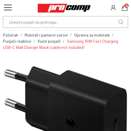
0
Početak
Mobiteli i pametni satovi
Oprema za mobitele
Punjači i kablovi
Kućni punjači
Samsung 15W Fast Charging
USB-C Wall Charger Black (cable not included)