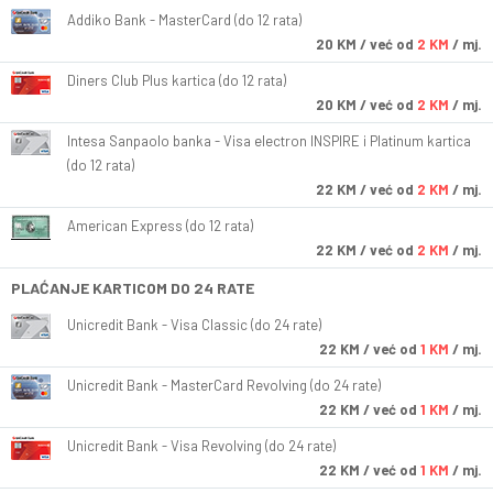
Addiko Bank - MasterCard (do 12 rata)
20
KM
/ već od
2 KM
/ mj.
Diners Club Plus kartica (do 12 rata)
20
KM
/ već od
2 KM
/ mj.
Intesa Sanpaolo banka - Visa electron INSPIRE i Platinum kartica
(do 12 rata)
22
KM
/ već od
2 KM
/ mj.
American Express (do 12 rata)
22
KM
/ već od
2 KM
/ mj.
PLAĆANJE KARTICOM DO 24 RATE
Unicredit Bank - Visa Classic (do 24 rate)
22
KM
/ već od
1 KM
/ mj.
Unicredit Bank - MasterCard Revolving (do 24 rate)
22
KM
/ već od
1 KM
/ mj.
Unicredit Bank - Visa Revolving (do 24 rate)
22
KM
/ već od
1 KM
/ mj.