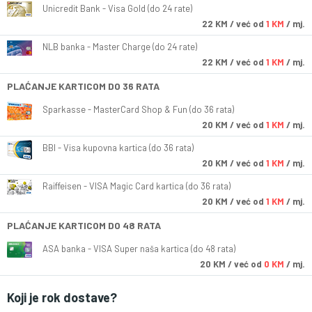
Unicredit Bank - Visa Gold (do 24 rate)
22
KM
/ već od
1 KM
/ mj.
NLB banka - Master Charge (do 24 rate)
22
KM
/ već od
1 KM
/ mj.
PLAĆANJE KARTICOM DO 36 RATA
Sparkasse - MasterCard Shop & Fun (do 36 rata)
20
KM
/ već od
1 KM
/ mj.
BBI - Visa kupovna kartica (do 36 rata)
20
KM
/ već od
1 KM
/ mj.
Raiffeisen - VISA Magic Card kartica (do 36 rata)
20
KM
/ već od
1 KM
/ mj.
PLAĆANJE KARTICOM DO 48 RATA
ASA banka - VISA Super naša kartica (do 48 rata)
20
KM
/ već od
0 KM
/ mj.
Koji je rok dostave?