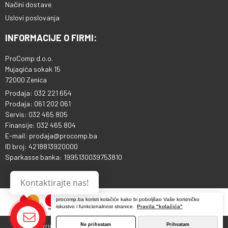
Načini dostave
Uslovi poslovanja
INFORMACIJE O FIRMI:
ProComp d.o.o.
Mujagića sokak 15
72000 Zenica
Prodaja: 032 221 654
Prodaja: 061 202 061
Servis: 032 465 805
Finansije: 032 465 804
E-mail: prodaja@procomp.ba
ID broj: 4218813920000
Sparkasse banka: 1995130039753810
Kontaktirajte nas!
procomp.ba koristi kolačiće kako bi poboljšao Vaše korisničko
iskustvo i funkcionalnost stranice.
Pravila "kolačića"
Ne prihvatam
Prihvatam
Copyright © 2013 - 2026 ProComp d.o.o. Sva prava pridržana.