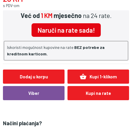
s PDV-om
Već od
1 KM
mjesečno
na 24 rate.
Naruči na rate sada!
Iskoristi mogućnost kupovine na rate
BEZ potrebe za
kreditnom karticom.
shopping_basket
Dodaj u korpu
Kupi 1-klikom
Viber
Kupi na rate
Načini plaćanja?