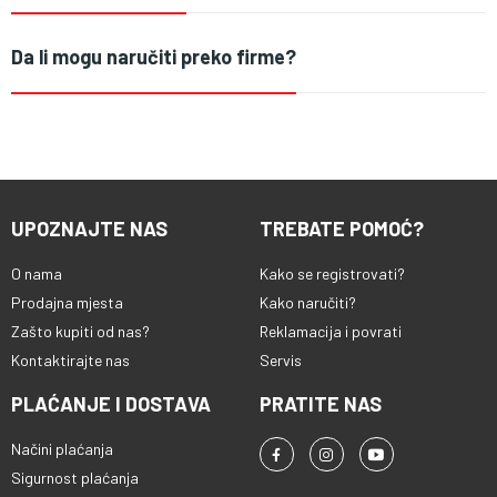
Da li mogu naručiti preko firme?
UPOZNAJTE NAS
TREBATE POMOĆ?
O nama
Kako se registrovati?
Prodajna mjesta
Kako naručiti?
Zašto kupiti od nas?
Reklamacija i povrati
Kontaktirajte nas
Servis
PLAĆANJE I DOSTAVA
PRATITE NAS
Načini plaćanja
Sigurnost plaćanja