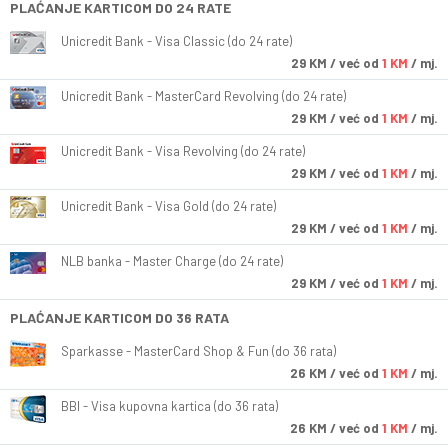
PLAĆANJE KARTICOM DO 24 RATE
Unicredit Bank - Visa Classic (do 24 rate)
29
KM
/ već od
1 KM
/ mj.
Unicredit Bank - MasterCard Revolving (do 24 rate)
29
KM
/ već od
1 KM
/ mj.
Unicredit Bank - Visa Revolving (do 24 rate)
29
KM
/ već od
1 KM
/ mj.
Unicredit Bank - Visa Gold (do 24 rate)
29
KM
/ već od
1 KM
/ mj.
NLB banka - Master Charge (do 24 rate)
29
KM
/ već od
1 KM
/ mj.
PLAĆANJE KARTICOM DO 36 RATA
Sparkasse - MasterCard Shop & Fun (do 36 rata)
26
KM
/ već od
1 KM
/ mj.
BBI - Visa kupovna kartica (do 36 rata)
26
KM
/ već od
1 KM
/ mj.