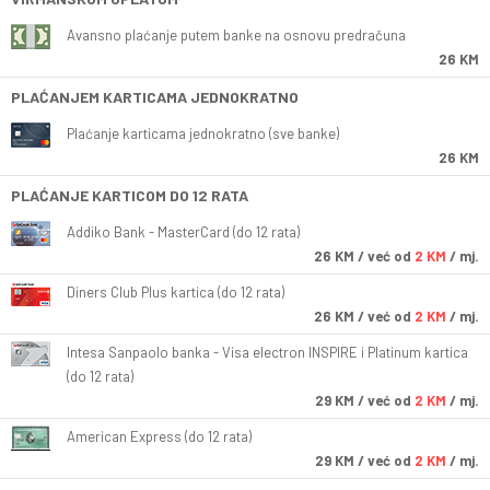
Avansno plaćanje putem banke na osnovu predračuna
26 KM
PLAĆANJEM KARTICAMA JEDNOKRATNO
Plaćanje karticama jednokratno (sve banke)
26 KM
PLAĆANJE KARTICOM DO 12 RATA
Addiko Bank - MasterCard (do 12 rata)
26
KM
/ već od
2 KM
/ mj.
Diners Club Plus kartica (do 12 rata)
26
KM
/ već od
2 KM
/ mj.
Intesa Sanpaolo banka - Visa electron INSPIRE i Platinum kartica
(do 12 rata)
29
KM
/ već od
2 KM
/ mj.
American Express (do 12 rata)
29
KM
/ već od
2 KM
/ mj.