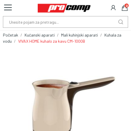
0
Početak
Kućanski aparati
Mali kuhinjski aparati
Kuhala za
vodu
VIVAX HOME kuhalo za kavu CM-1000B