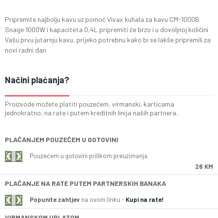
Pripremite najbolju kavu uz pomoć Vivax kuhala za kavu CM-1000B.
Snage 1000W i kapaciteta 0,4L pripremiti će brzo i u dovoljnoj količini
Vašu prvu jutarnju kavu, prijeko potrebnu kako bi se lakše pripremili za
novi radni dan
Načini plaćanja?
Proizvode možete platiti pouzećem, virmanski, karticama
jednokratno, na rate i putem kreditnih linija naših partnera.
PLAĆANJEM POUZEĆEM U GOTOVINI
Pouzećem u gotovini prilikom preuzimanja
26 KM
PLAĆANJE NA RATE PUTEM PARTNERSKIH BANAKA
Popunite zahtjev
na ovom linku -
Kupi na rate!
VIRMANSKOM UPLATOM