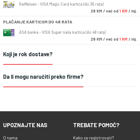
Raiffeisen - VISA Magic Card kartica (do 36 rata)
26
KM
/ već od
1 KM
/ mj.
PLAĆANJE KARTICOM DO 48 RATA
ASA banka - VISA Super naša kartica (do 48 rata)
26
KM
/ već od
1 KM
/ mj.
Koji je rok dostave?
Da li mogu naručiti preko firme?
UPOZNAJTE NAS
TREBATE POMOĆ?
O nama
Kako se registrovati?