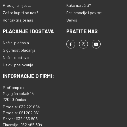
Prodajna mjesta
Kako naručiti?
Zašto kupiti od nas?
Reklamacija i povrati
Kontaktirajte nas
Servis
PLAĆANJE I DOSTAVA
PRATITE NAS
Načini plaćanja
Sigurnost plaćanja
Načini dostave
Uslovi poslovanja
INFORMACIJE O FIRMI:
ProComp d.o.o.
Mujagića sokak 15
72000 Zenica
Prodaja: 032 221 654
Prodaja: 061 202 061
Servis: 032 465 805
Finansije: 032 465 804