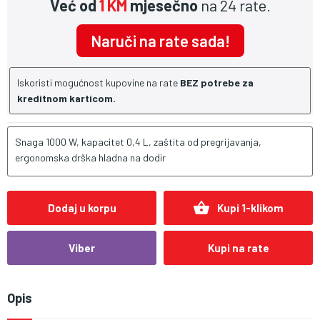
Već od
1 KM
mjesečno
na 24 rate.
Naruči na rate sada!
Iskoristi mogućnost kupovine na rate
BEZ potrebe za
kreditnom karticom.
Snaga 1000 W, kapacitet 0,4 L, zaštita od pregrijavanja,
ergonomska drška hladna na dodir
shopping_basket
Dodaj u korpu
Kupi 1-klikom
Viber
Kupi na rate
Opis