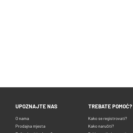
UPOZNAJTE NAS
TREBATE POMOĆ?
O nama
Kako se registrovati?
Prodajna mjesta
Kako naručiti?