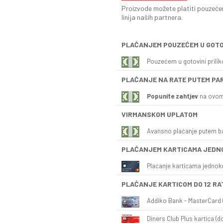
Proizvode možete platiti pouzećem
linija naših partnera.
PLAĆANJEM POUZEĆEM U GOTO
Pouzećem u gotovini prili
PLAĆANJE NA RATE PUTEM PA
Popunite zahtjev
na ovom
VIRMANSKOM UPLATOM
Avansno plaćanje putem b
PLAĆANJEM KARTICAMA JEDN
Plaćanje karticama jednok
PLAĆANJE KARTICOM DO 12 RA
Addiko Bank - MasterCard (
Diners Club Plus kartica (do