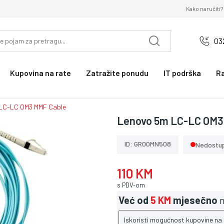
Kako naručiti?
03
Kupovina na rate
Zatražite ponudu
IT podrška
R
LC-LC OM3 MMF Cable
Lenovo 5m LC-LC OM3
ID: GR00MN508
Nedostu
110 KM
s PDV-om
Već od
5 KM
mjesečno
n
Iskoristi mogućnost kupovine na