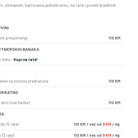
, virmanski, karticama jednokratno, na rate i putem kreditnih
VINI
kom preuzimanja
110 KM
RTNERSKIH BANAKA
 linku -
Kupi na rate!
anke na osnovu predračuna
110 KM
OKRATNO
ratno (sve banke)
110 KM
TA
do 12 rata)
110
KM
/ već od
9 KM
/ mj.
 12 rata)
110
KM
/ već od
9 KM
/ mj.