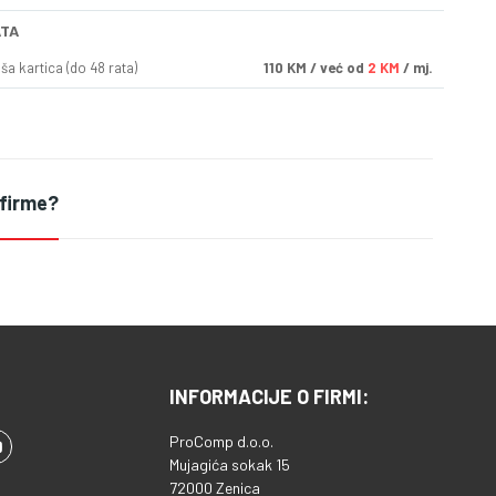
ATA
a kartica (do 48 rata)
110
KM
/ već od
2 KM
/ mj.
 firme?
INFORMACIJE O FIRMI:
ProComp d.o.o.
Mujagića sokak 15
72000 Zenica