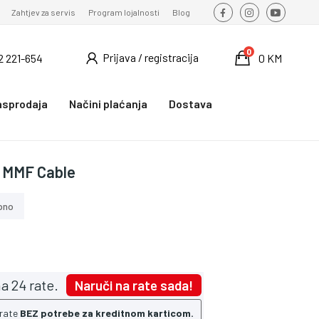
Zahtjev za servis
Program lojalnosti
Blog
0
Prijava / registracija
2 221-654
0 KM
asprodaja
Načini plaćanja
Dostava
 MMF Cable
pno
a 24 rate.
Naruči na rate sada!
 rate
BEZ potrebe za kreditnom karticom.