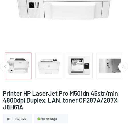
Printer HP LaserJet Pro M501dn 45str/min
4800dpi Duplex. LAN. toner CF287A/287X
J8H61A
ID: LE40541
Na stanju