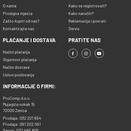
O nama
Kako se registrovati?
Prodajna mjesta
Kako naručiti?
Zašto kupiti od nas?
Reklamacija i povrati
Kontaktirajte nas
Servis
PLAĆANJE I DOSTAVA
PRATITE NAS
Načini plaćanja
Sigurnost plaćanja
Načini dostave
Uslovi poslovanja
INFORMACIJE O FIRMI:
ProComp d.o.o.
Mujagića sokak 15
72000 Zenica
Prodaja: 032 221 654
Prodaja: 061 202 061
Servis: 032 465 805