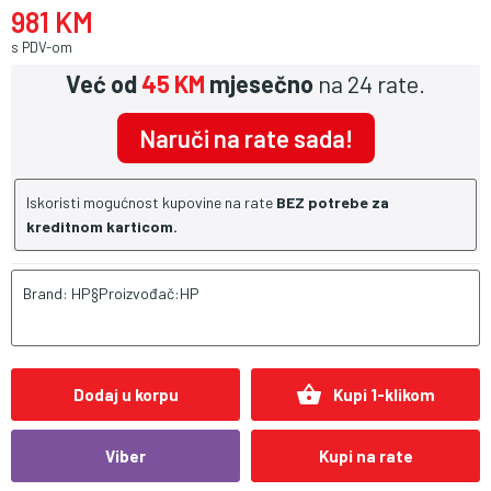
981 KM
s PDV-om
Već od
45 KM
mjesečno
na 24 rate.
Naruči na rate sada!
Iskoristi mogućnost kupovine na rate
BEZ potrebe za
kreditnom karticom.
Brand: HP§Proizvođač:HP
shopping_basket
Dodaj u korpu
Kupi 1-klikom
Viber
Kupi na rate