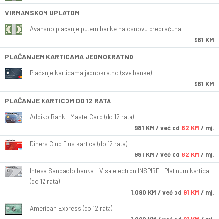
VIRMANSKOM UPLATOM
Avansno plaćanje putem banke na osnovu predračuna
981 KM
PLAĆANJEM KARTICAMA JEDNOKRATNO
Plaćanje karticama jednokratno (sve banke)
981 KM
PLAĆANJE KARTICOM DO 12 RATA
Addiko Bank - MasterCard (do 12 rata)
981
KM
/ već od
82 KM
/ mj.
Diners Club Plus kartica (do 12 rata)
981
KM
/ već od
82 KM
/ mj.
Intesa Sanpaolo banka - Visa electron INSPIRE i Platinum kartica
(do 12 rata)
1,090
KM
/ već od
91 KM
/ mj.
American Express (do 12 rata)