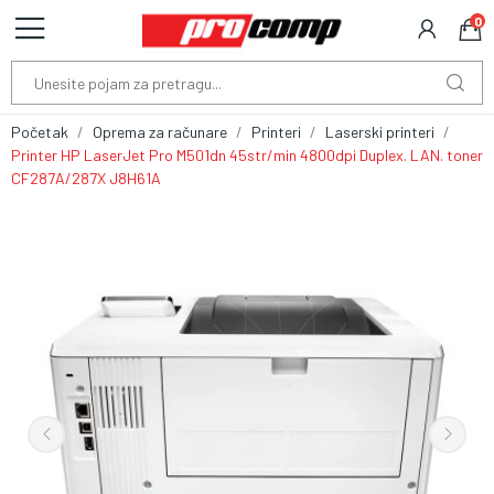
0
Početak
Oprema za računare
Printeri
Laserski printeri
Printer HP LaserJet Pro M501dn 45str/min 4800dpi Duplex. LAN. toner
CF287A/287X J8H61A