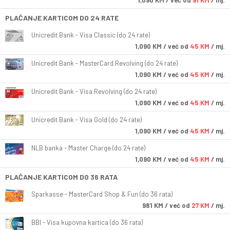
1,090
KM
/ već od
91 KM
/ mj.
PLAĆANJE KARTICOM DO 24 RATE
Unicredit Bank - Visa Classic (do 24 rate)
1,090
KM
/ već od
45 KM
/ mj.
Unicredit Bank - MasterCard Revolving (do 24 rate)
1,090
KM
/ već od
45 KM
/ mj.
Unicredit Bank - Visa Revolving (do 24 rate)
1,090
KM
/ već od
45 KM
/ mj.
Unicredit Bank - Visa Gold (do 24 rate)
1,090
KM
/ već od
45 KM
/ mj.
NLB banka - Master Charge (do 24 rate)
1,090
KM
/ već od
45 KM
/ mj.
PLAĆANJE KARTICOM DO 36 RATA
Sparkasse - MasterCard Shop & Fun (do 36 rata)
981
KM
/ već od
27 KM
/ mj.
BBI - Visa kupovna kartica (do 36 rata)