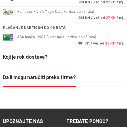
981
KM
/ već od
27 KM
/ mj.
Raiffeisen - VISA Magic Card kartica (do 36 rata)
981
KM
/ već od
27 KM
/ mj.
PLAĆANJE KARTICOM DO 48 RATA
ASA banka - VISA Super naša kartica (do 48 rata)
981
KM
/ već od
20 KM
/ mj.
Koji je rok dostave?
Da li mogu naručiti preko firme?
UPOZNAJTE NAS
TREBATE POMOĆ?