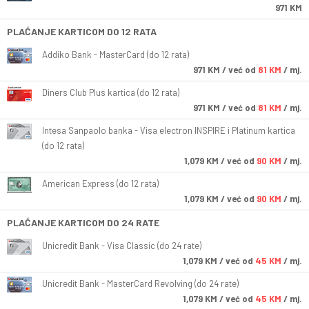
971 KM
PLAĆANJE KARTICOM DO 12 RATA
Addiko Bank - MasterCard (do 12 rata)
971
KM
/ već od
81 KM
/ mj.
Diners Club Plus kartica (do 12 rata)
971
KM
/ već od
81 KM
/ mj.
Intesa Sanpaolo banka - Visa electron INSPIRE i Platinum kartica
(do 12 rata)
1,079
KM
/ već od
90 KM
/ mj.
American Express (do 12 rata)
1,079
KM
/ već od
90 KM
/ mj.
PLAĆANJE KARTICOM DO 24 RATE
Unicredit Bank - Visa Classic (do 24 rate)
1,079
KM
/ već od
45 KM
/ mj.
Unicredit Bank - MasterCard Revolving (do 24 rate)
1,079
KM
/ već od
45 KM
/ mj.