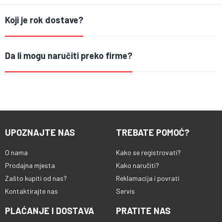
Koji je rok dostave?
Da li mogu naručiti preko firme?
UPOZNAJTE NAS
TREBATE POMOĆ?
O nama
Kako se registrovati?
Prodajna mjesta
Kako naručiti?
Zašto kupiti od nas?
Reklamacija i povrati
Kontaktirajte nas
Servis
PLAĆANJE I DOSTAVA
PRATITE NAS