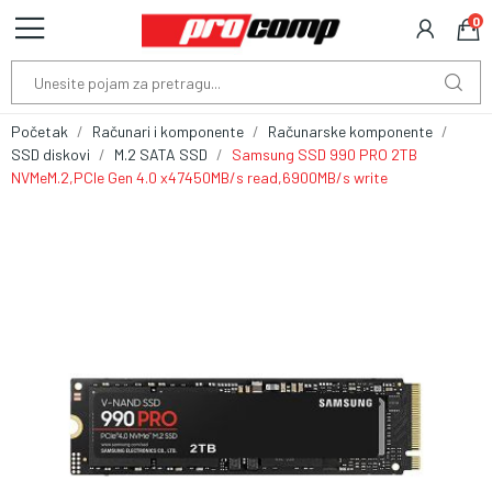
0
Početak
Računari i komponente
Računarske komponente
SSD diskovi
M.2 SATA SSD
Samsung SSD 990 PRO 2TB
NVMeM.2,PCIe Gen 4.0 x47450MB/s read,6900MB/s write