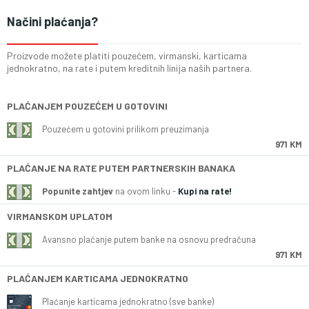
Načini plaćanja?
Proizvode možete platiti pouzećem, virmanski, karticama
jednokratno, na rate i putem kreditnih linija naših partnera.
PLAĆANJEM POUZEĆEM U GOTOVINI
Pouzećem u gotovini prilikom preuzimanja
971 KM
PLAĆANJE NA RATE PUTEM PARTNERSKIH BANAKA
Popunite zahtjev
na ovom linku -
Kupi na rate!
VIRMANSKOM UPLATOM
Avansno plaćanje putem banke na osnovu predračuna
971 KM
PLAĆANJEM KARTICAMA JEDNOKRATNO
Plaćanje karticama jednokratno (sve banke)