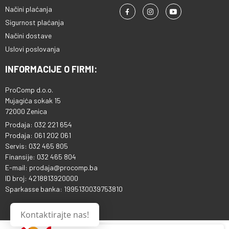
Načini plaćanja
Sigurnost plaćanja
Načini dostave
Uslovi poslovanja
INFORMACIJE O FIRMI:
ProComp d.o.o.
Mujagića sokak 15
72000 Zenica
Prodaja: 032 221 654
Prodaja: 061 202 061
Servis: 032 465 805
Finansije: 032 465 804
E-mail: prodaja@procomp.ba
ID broj: 4218813920000
Sparkasse banka: 1995130039753810
Kontaktirajte nas!