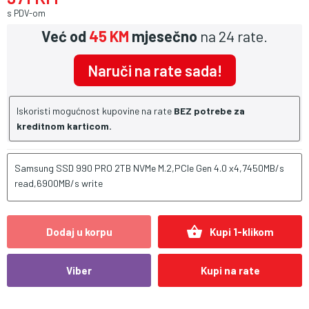
s PDV-om
Već od
45 KM
mjesečno
na 24 rate.
Naruči na rate sada!
Iskoristi mogućnost kupovine na rate
BEZ potrebe za
kreditnom karticom.
Samsung SSD 990 PRO 2TB NVMe M.2,PCIe Gen 4.0 x4,7450MB/s
read,6900MB/s write
shopping_basket
Dodaj u korpu
Kupi 1-klikom
Viber
Kupi na rate