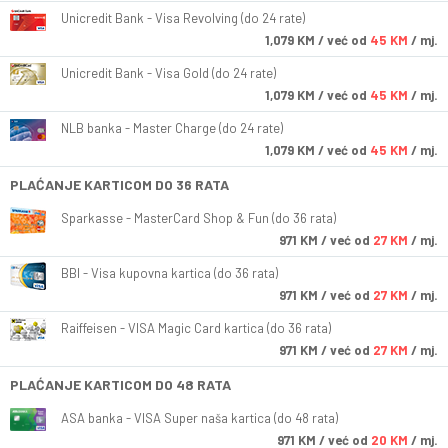
Unicredit Bank - Visa Revolving (do 24 rate)
1,079
KM
/ već od
45 KM
/ mj.
Unicredit Bank - Visa Gold (do 24 rate)
1,079
KM
/ već od
45 KM
/ mj.
NLB banka - Master Charge (do 24 rate)
1,079
KM
/ već od
45 KM
/ mj.
PLAĆANJE KARTICOM DO 36 RATA
Sparkasse - MasterCard Shop & Fun (do 36 rata)
971
KM
/ već od
27 KM
/ mj.
BBI - Visa kupovna kartica (do 36 rata)
971
KM
/ već od
27 KM
/ mj.
Raiffeisen - VISA Magic Card kartica (do 36 rata)
971
KM
/ već od
27 KM
/ mj.
PLAĆANJE KARTICOM DO 48 RATA
ASA banka - VISA Super naša kartica (do 48 rata)
971
KM
/ već od
20 KM
/ mj.