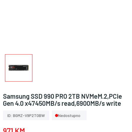
Samsung SSD 990 PRO 2TB NVMeM.2,PCIe
Gen 4.0 x47450MB/s read,6900MB/s write
ID: BGMZ-V9P2T0BW
Nedostupno
971 KM