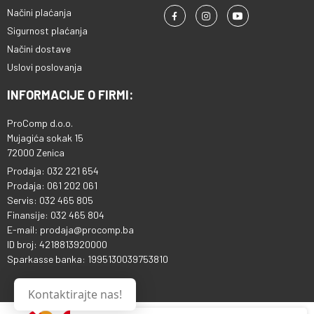
Načini plaćanja
Sigurnost plaćanja
Načini dostave
Uslovi poslovanja
INFORMACIJE O FIRMI:
ProComp d.o.o.
Mujagića sokak 15
72000 Zenica
Prodaja: 032 221 654
Prodaja: 061 202 061
Servis: 032 465 805
Finansije: 032 465 804
E-mail: prodaja@procomp.ba
ID broj: 4218813920000
Sparkasse banka: 1995130039753810
Kontaktirajte nas!