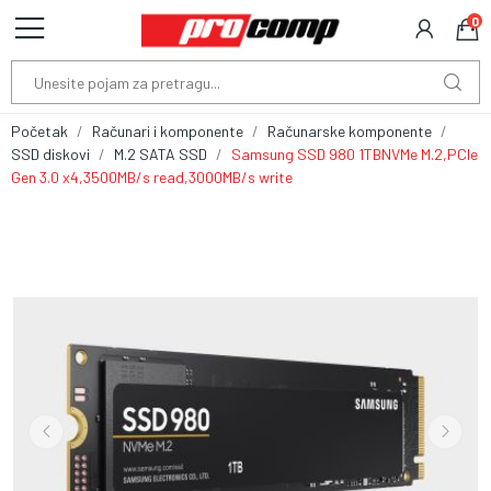
0
Početak
Računari i komponente
Računarske komponente
SSD diskovi
M.2 SATA SSD
Samsung SSD 980 1TBNVMe M.2,PCIe
Gen 3.0 x4,3500MB/s read,3000MB/s write