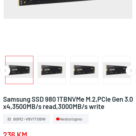
Samsung SSD 980 1TBNVMe M.2,PCIe Gen 3.0
x4,3500MB/s read,3000MB/s write
ID: BGMZ-V8V1T0BW
Nedostupno
236 KM