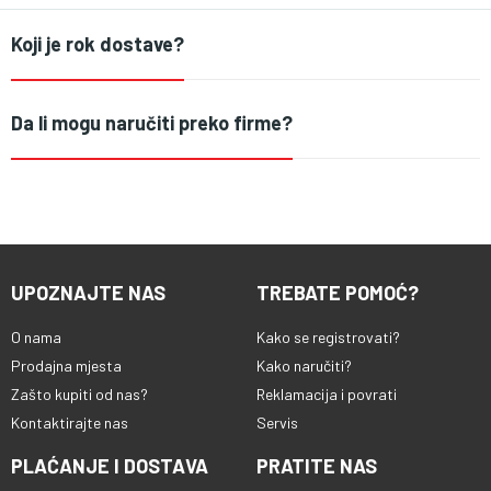
Koji je rok dostave?
Da li mogu naručiti preko firme?
UPOZNAJTE NAS
TREBATE POMOĆ?
O nama
Kako se registrovati?
Prodajna mjesta
Kako naručiti?
Zašto kupiti od nas?
Reklamacija i povrati
Kontaktirajte nas
Servis
PLAĆANJE I DOSTAVA
PRATITE NAS