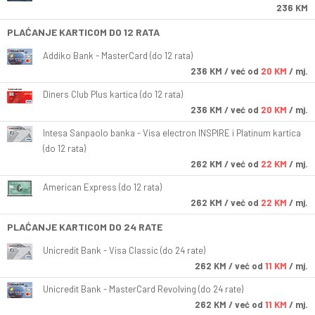
236 KM
PLAĆANJE KARTICOM DO 12 RATA
Addiko Bank - MasterCard (do 12 rata)
236
KM
/ već od
20 KM
/ mj.
Diners Club Plus kartica (do 12 rata)
236
KM
/ već od
20 KM
/ mj.
Intesa Sanpaolo banka - Visa electron INSPIRE i Platinum kartica
(do 12 rata)
262
KM
/ već od
22 KM
/ mj.
American Express (do 12 rata)
262
KM
/ već od
22 KM
/ mj.
PLAĆANJE KARTICOM DO 24 RATE
Unicredit Bank - Visa Classic (do 24 rate)
262
KM
/ već od
11 KM
/ mj.
Unicredit Bank - MasterCard Revolving (do 24 rate)
262
KM
/ već od
11 KM
/ mj.