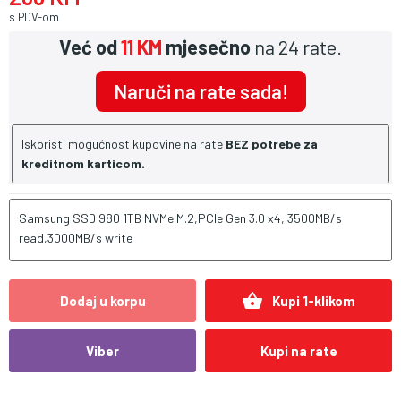
s PDV-om
Već od
11 KM
mjesečno
na 24 rate.
Naruči na rate sada!
Iskoristi mogućnost kupovine na rate
BEZ potrebe za
kreditnom karticom.
Samsung SSD 980 1TB NVMe M.2,PCIe Gen 3.0 x4, 3500MB/s
read,3000MB/s write
shopping_basket
Dodaj u korpu
Kupi 1-klikom
Viber
Kupi na rate