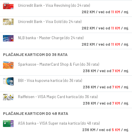
Unicredit Bank - Visa Revolving (do 24 rate)
262
KM
/ već od
11 KM
/ mj.
Unicredit Bank - Visa Gold (do 24 rate)
262
KM
/ već od
11 KM
/ mj.
NLB banka - Master Charge (do 24 rate)
262
KM
/ već od
11 KM
/ mj.
PLAĆANJE KARTICOM DO 36 RATA
Sparkasse - MasterCard Shop & Fun (do 36 rata)
236
KM
/ već od
7 KM
/ mj.
BBI - Visa kupovna kartica (do 36 rata)
236
KM
/ već od
7 KM
/ mj.
Raiffeisen - VISA Magic Card kartica (do 36 rata)
236
KM
/ već od
7 KM
/ mj.
PLAĆANJE KARTICOM DO 48 RATA
ASA banka - VISA Super naša kartica (do 48 rata)
236
KM
/ već od
5 KM
/ mj.