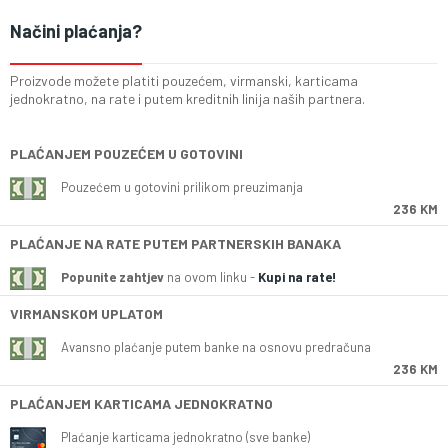
Načini plaćanja?
Proizvode možete platiti pouzećem, virmanski, karticama
jednokratno, na rate i putem kreditnih linija naših partnera.
PLAĆANJEM POUZEĆEM U GOTOVINI
Pouzećem u gotovini prilikom preuzimanja
236 KM
PLAĆANJE NA RATE PUTEM PARTNERSKIH BANAKA
Popunite zahtjev
na ovom linku -
Kupi na rate!
VIRMANSKOM UPLATOM
Avansno plaćanje putem banke na osnovu predračuna
236 KM
PLAĆANJEM KARTICAMA JEDNOKRATNO
Plaćanje karticama jednokratno (sve banke)