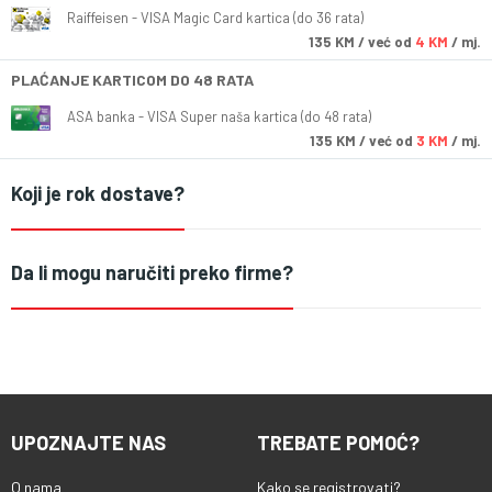
Raiffeisen - VISA Magic Card kartica (do 36 rata)
135
KM
/ već od
4 KM
/ mj.
PLAĆANJE KARTICOM DO 48 RATA
ASA banka - VISA Super naša kartica (do 48 rata)
135
KM
/ već od
3 KM
/ mj.
Koji je rok dostave?
Da li mogu naručiti preko firme?
UPOZNAJTE NAS
TREBATE POMOĆ?
O nama
Kako se registrovati?