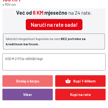
s PDV-om
Već od
6 KM
mjesečno
na 24 rate.
Naruči na rate sada!
Iskoristi mogućnost kupovine na rate
BEZ potrebe za
kreditnom karticom.
SSD M.2 PCIe 480GB/High
shopping_basket
Dodaj u korpu
Kupi 1-klikom
Viber
Kupi na rate