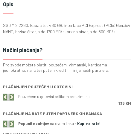
Opis
SSD M.2 2280, kapacitet 480 GB, interface PCI Express (PCIe) Gen.3x4
NVME, brzina čitanja do 1700 MB/s, brzina pisanja do 800 MB/s
Načini plaćanja?
Proizvode možete platiti pouzećem, virmanski, karticama
jednokratno, na rate i putem kreditnih linija naših partnera.
PLAĆANJEM POUZEĆEM U GOTOVINI
Pouzećem u gotovini prilikom preuzimanja
135 KM
PLAĆANJE NA RATE PUTEM PARTNERSKIH BANAKA
Popunite zahtjev
na ovom linku -
Kupi na rate!