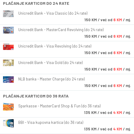
PLAĆANJE KARTICOM DO 24 RATE
Unicredit Bank - Visa Classic (do 24 rate)
150
KM
/ već od
6 KM
/ mj.
Unicredit Bank - MasterCard Revolving (do 24 rate)
150
KM
/ već od
6 KM
/ mj.
Unicredit Bank - Visa Revolving (do 24 rate)
150
KM
/ već od
6 KM
/ mj.
Unicredit Bank - Visa Gold (do 24 rate)
150
KM
/ već od
6 KM
/ mj.
NLB banka - Master Charge (do 24 rate)
150
KM
/ već od
6 KM
/ mj.
PLAĆANJE KARTICOM DO 36 RATA
Sparkasse - MasterCard Shop & Fun (do 36 rata)
135
KM
/ već od
4 KM
/ mj.
BBI - Visa kupovna kartica (do 36 rata)
135
KM
/ već od
4 KM
/ mj.