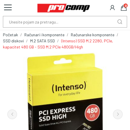
0
Početak
Računari i komponente
Računarske komponente
SSD diskovi
M.2 SATA SSD
(Intenso) SSD M.2 2280, PCIe,
kapacitet 480 GB - SSD M.2 PCIe 480GB/High