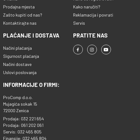
Prodajna mjesta
Kako naručiti?
Zašto kupiti od nas?
Reklamacija i povrati
Kontaktirajte nas
Servis
PLAĆANJE I DOSTAVA
PRATITE NAS
Načini plaćanja
Sigurnost plaćanja
Načini dostave
Uslovi poslovanja
INFORMACIJE O FIRMI:
ProComp d.o.o.
Mujagića sokak 15
72000 Zenica
Prodaja: 032 221 654
Prodaja: 061 202 061
Servis: 032 465 805
Finansije: 032 465 804