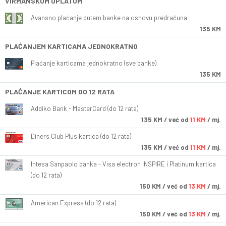
VIRMANSKOM UPLATOM
Avansno plaćanje putem banke na osnovu predračuna
135 KM
PLAĆANJEM KARTICAMA JEDNOKRATNO
Plaćanje karticama jednokratno (sve banke)
135 KM
PLAĆANJE KARTICOM DO 12 RATA
Addiko Bank - MasterCard (do 12 rata)
135
KM
/ već od
11 KM
/ mj.
Diners Club Plus kartica (do 12 rata)
135
KM
/ već od
11 KM
/ mj.
Intesa Sanpaolo banka - Visa electron INSPIRE i Platinum kartica
(do 12 rata)
150
KM
/ već od
13 KM
/ mj.
American Express (do 12 rata)
150
KM
/ već od
13 KM
/ mj.