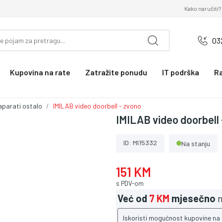
Kako naručiti?
03
Kupovina na rate
Zatražite ponudu
IT podrška
R
 aparati ostalo
IMILAB video doorbell - zvono
IMILAB video doorbell 
ID: MI15332
Na stanju
151 KM
s PDV-om
Već od
7 KM
mjesečno
n
Iskoristi mogućnost kupovine na