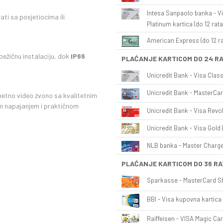
Intesa Sanpaolo banka - Vi
ti sa posjetiocima ili
Platinum kartica (do 12 rata
American Express (do 12 ra
ežičnu instalaciju, dok
IP66
PLAĆANJE KARTICOM DO 24 R
Unicredit Bank - Visa Class
Unicredit Bank - MasterCar
ametno video zvono sa kvalitetnim
im napajanjem i praktičnom
Unicredit Bank - Visa Revol
Unicredit Bank - Visa Gold 
NLB banka - Master Charge 
PLAĆANJE KARTICOM DO 36 RA
Sparkasse - MasterCard Sh
BBI - Visa kupovna kartica 
Raiffeisen - VISA Magic Car