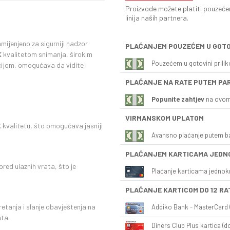
Proizvode možete platiti pouzećem
linija naših partnera.
ijenjeno za sigurniji nadzor
PLAĆANJEM POUZEĆEM U GOTO
K
kvalitetom snimanja, širokim
Pouzećem u gotovini prili
ijom, omogućava da vidite i
PLAĆANJE NA RATE PUTEM PA
Popunite zahtjev
na ovom
VIRMANSKOM UPLATOM
K
kvalitetu, što omogućava jasniji
Avansno plaćanje putem b
PLAĆANJEM KARTICAMA JEDN
red ulaznih vrata, što je
Plaćanje karticama jednok
PLAĆANJE KARTICOM DO 12 RA
etanja i slanje obavještenja na
Addiko Bank - MasterCard (
ata.
Diners Club Plus kartica (do