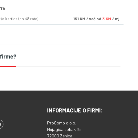
ATA
a kartica (do 48 rata)
151
KM
/ već od
3 KM
/ mj.
 firme?
INFORMACIJE O FIRMI:
ProComp d.o.o.
Mujagića sokak 15
72000 Zenica