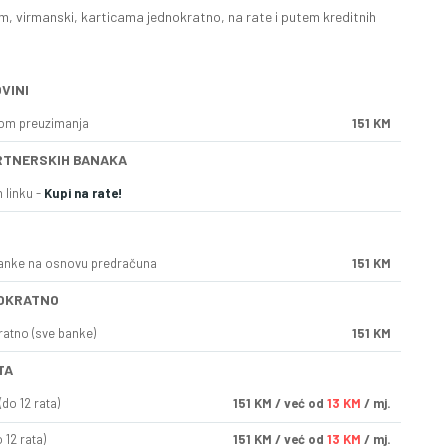
, virmanski, karticama jednokratno, na rate i putem kreditnih
VINI
kom preuzimanja
151 KM
RTNERSKIH BANAKA
 linku -
Kupi na rate!
anke na osnovu predračuna
151 KM
OKRATNO
ratno (sve banke)
151 KM
TA
do 12 rata)
151
KM
/ već od
13 KM
/ mj.
 12 rata)
151
KM
/ već od
13 KM
/ mj.