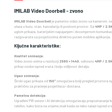
IMILAB Video Doorbell - zvono
IMILAB Video Doorbell
je pametno video zvono sa kamerom, nam
ulaza u kuću, stan, kancelariju ili poslovni prostor. Sa
4MP / 2.5
uglom prikaza, baterijskim napajanjem i dvosmjernom komunikac
razgovarate sa posjetiocima direktno putem mobilne aplikacije.
Ključne karakteristike:
Kvalitet snimanja:
Video zvono snima u rezoluciji
2560 × 1440
, odnosno
4MP / 2.5
prikaz osobe ispred vrata i bolju vidljivost detalja.
Ugao snimanja:
Široki ugao prikaza od
150°
omogućava bolji pregled prostora isp
praktično za praćenje posjetilaca i dostava.
Pametna detekcija:
Ugrađeni PIR senzor i AI detekcija omogućavaju prepoznavanje kr
telefon, kako biste na vrijeme znali kada se neko nalazi ispred vr