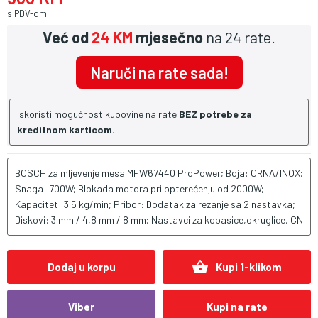
s PDV-om
Već od
24 KM
mjesečno
na 24 rate.
Naruči na rate sada!
Iskoristi mogućnost kupovine na rate
BEZ potrebe za
kreditnom karticom.
BOSCH za mljevenje mesa MFW67440 ProPower; Boja: CRNA/INOX;
Snaga: 700W; Blokada motora pri opterećenju od 2000W;
Kapacitet: 3.5 kg/min; Pribor: Dodatak za rezanje sa 2 nastavka;
Diskovi: 3 mm / 4,8 mm / 8 mm; Nastavci za kobasice,okruglice, CN
shopping_basket
Dodaj u korpu
Kupi 1-klikom
Viber
Kupi na rate