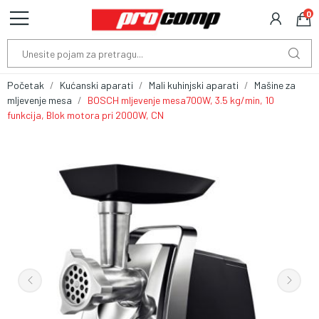
0
Početak
Kućanski aparati
Mali kuhinjski aparati
Mašine za
mljevenje mesa
BOSCH mljevenje mesa700W, 3.5 kg/min, 10
funkcija, Blok motora pri 2000W, CN