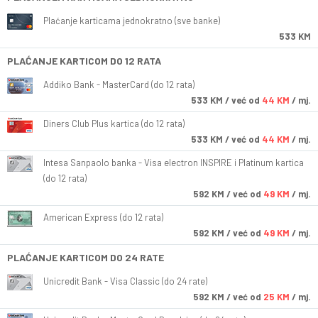
Plaćanje karticama jednokratno (sve banke)
533 KM
PLAĆANJE KARTICOM DO 12 RATA
Addiko Bank - MasterCard (do 12 rata)
533
KM
/ već od
44 KM
/ mj.
Diners Club Plus kartica (do 12 rata)
533
KM
/ već od
44 KM
/ mj.
Intesa Sanpaolo banka - Visa electron INSPIRE i Platinum kartica
(do 12 rata)
592
KM
/ već od
49 KM
/ mj.
American Express (do 12 rata)
592
KM
/ već od
49 KM
/ mj.
PLAĆANJE KARTICOM DO 24 RATE
Unicredit Bank - Visa Classic (do 24 rate)
592
KM
/ već od
25 KM
/ mj.