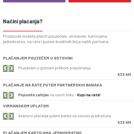
Načini plaćanja?
Proizvode možete platiti pouzećem, virmanski, karticama
jednokratno, na rate i putem kreditnih linija naših partnera.
PLAĆANJEM POUZEĆEM U GOTOVINI
Pouzećem u gotovini prilikom preuzimanja
533 KM
PLAĆANJE NA RATE PUTEM PARTNERSKIH BANAKA
Popunite zahtjev
na ovom linku -
Kupi na rate!
VIRMANSKOM UPLATOM
Avansno plaćanje putem banke na osnovu predračuna
533 KM
PLAĆANJEM KARTICAMA JEDNOKRATNO