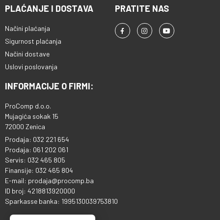
PLAĆANJE I DOSTAVA
PRATITE NAS
Načini plaćanja
Sigurnost plaćanja
Načini dostave
Uslovi poslovanja
INFORMACIJE O FIRMI:
ProComp d.o.o.
Mujagića sokak 15
72000 Zenica
Prodaja: 032 221 654
Prodaja: 061 202 061
Servis: 032 465 805
Finansije: 032 465 804
E-mail: prodaja@procomp.ba
ID broj: 4218813920000
Sparkasse banka: 1995130039753810