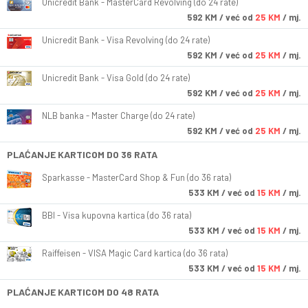
Unicredit Bank - MasterCard Revolving (do 24 rate)
592
KM
/ već od
25 KM
/ mj.
Unicredit Bank - Visa Revolving (do 24 rate)
592
KM
/ već od
25 KM
/ mj.
Unicredit Bank - Visa Gold (do 24 rate)
592
KM
/ već od
25 KM
/ mj.
NLB banka - Master Charge (do 24 rate)
592
KM
/ već od
25 KM
/ mj.
PLAĆANJE KARTICOM DO 36 RATA
Sparkasse - MasterCard Shop & Fun (do 36 rata)
533
KM
/ već od
15 KM
/ mj.
BBI - Visa kupovna kartica (do 36 rata)
533
KM
/ već od
15 KM
/ mj.
Raiffeisen - VISA Magic Card kartica (do 36 rata)
533
KM
/ već od
15 KM
/ mj.
PLAĆANJE KARTICOM DO 48 RATA