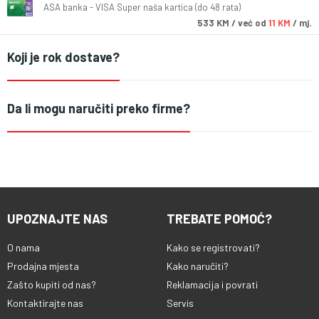
ASA banka - VISA Super naša kartica (do 48 rata)
533
KM
/ već od
11 KM
/ mj.
Koji je rok dostave?
Da li mogu naručiti preko firme?
UPOZNAJTE NAS
TREBATE POMOĆ?
O nama
Kako se registrovati?
Prodajna mjesta
Kako naručiti?
Zašto kupiti od nas?
Reklamacija i povrati
Kontaktirajte nas
Servis