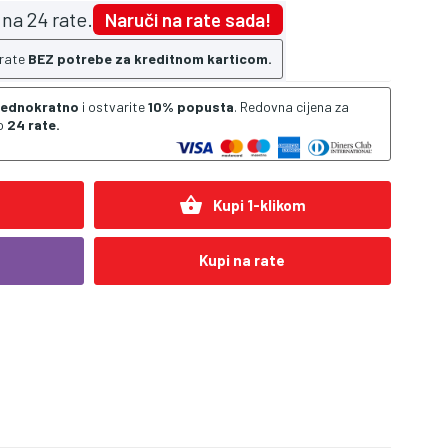
na 24 rate.
Naruči na rate sada!
 rate
BEZ potrebe za kreditnom karticom.
 jednokratno
i ostvarite
10% popusta
. Redovna cijena za
o
24 rate.
shopping_basket
Kupi 1-klikom
Kupi na rate