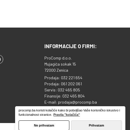
INFORMACIJE O FIRMI:
ProComp d.o.o.
Mujagića sokak 15
72000 Zenica
Prodaja: 032 221 654
Prodaja: 061 202 061
Servis: 032 465 805
Finansije: 032 465 804
E-mail: prodaja@procomp.ba
ID broj: 4218813920000
procomp.ba koristi kolačiće kako bi poboljšao Vaše korisničko iskustvo i
Sparkasse banka: 1995130039753810
funkcionalnost stranice.
Pravila "kolačića"
Ne prihvatam
Prihvatam