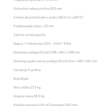
Visina bez radne površine
820 mm
Emisije akustične buke u zraku (dB (A) re 1 pW)
57
Podešavanje visine
+ 20 mm
Zaštita od izlivanja
Da
Napon / Frekvencija
220V - 240V / 50Hz
Dimenzije uređaja (ŠxVxD)
598 x 850 x 598 mm
Dimenzije spakovanog uređaja (ŠxVxD)
644 x 881 x 661 mm
Garancija
5 godina
Boja
Bijela
Neto težina
37.3 kg
Ukupna masa
38.9 kg
Količina utovara (40ft HC kontejner)
162 kom