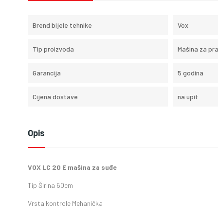
Brend bijele tehnike
Vox
Tip proizvoda
Mašina za pr
Garancija
5 godina
Cijena dostave
na upit
Opis
VOX LC 20 E mašina za suđe
Tip
Širina 60cm
Vrsta kontrole
Mehanička