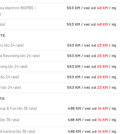
sa electron INSPIRE i
553
KM
/ već od
46 KM
/ mj.
)
ta)
553
KM
/ već od
46 KM
/ mj.
ATE
ic (do 24 rate)
553
KM
/ već od
23 KM
/ mj.
d Revolving (do 24 rate)
553
KM
/ već od
23 KM
/ mj.
ving (do 24 rate)
553
KM
/ već od
23 KM
/ mj.
(do 24 rate)
553
KM
/ već od
23 KM
/ mj.
(do 24 rate)
553
KM
/ već od
23 KM
/ mj.
TA
op & Fun (do 36 rata)
498
KM
/ već od
14 KM
/ mj.
(do 36 rata)
498
KM
/ već od
14 KM
/ mj.
d kartica (do 36 rata)
498
KM
/ već od
14 KM
/ mj.