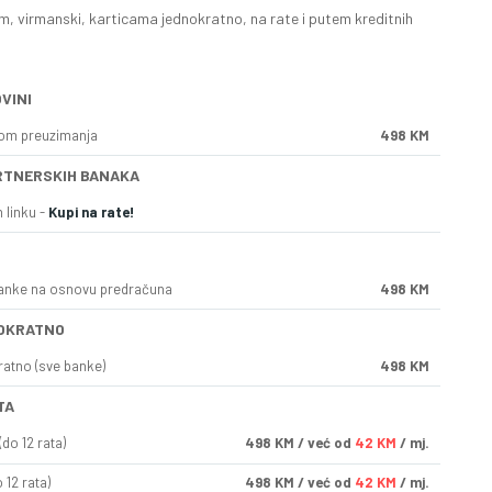
, virmanski, karticama jednokratno, na rate i putem kreditnih
VINI
kom preuzimanja
498 KM
RTNERSKIH BANAKA
 linku -
Kupi na rate!
anke na osnovu predračuna
498 KM
OKRATNO
ratno (sve banke)
498 KM
TA
do 12 rata)
498
KM
/ već od
42 KM
/ mj.
 12 rata)
498
KM
/ već od
42 KM
/ mj.