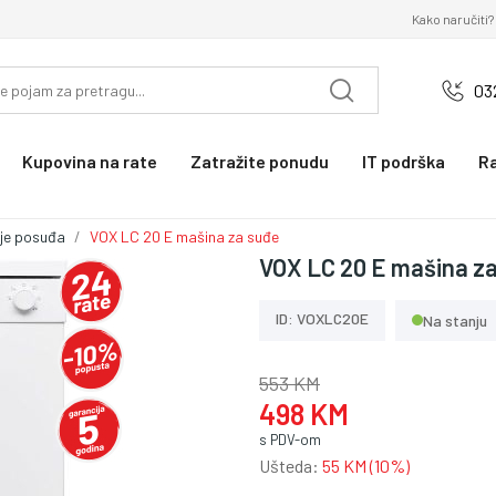
Kako naručiti?
03
Kupovina na rate
Zatražite ponudu
IT podrška
R
nje posuđa
VOX LC 20 E mašina za suđe
VOX LC 20 E mašina z
ID: VOXLC20E
Na stanju
553 KM
498 KM
s PDV-om
Ušteda:
55 KM (10%)