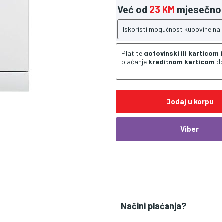
Već od
23 KM
mjesečno
Iskoristi mogućnost kupovine na
Platite
gotovinski ili karticom
plaćanje
kreditnom karticom
d
Dodaj u korpu
Viber
Načini plaćanja?