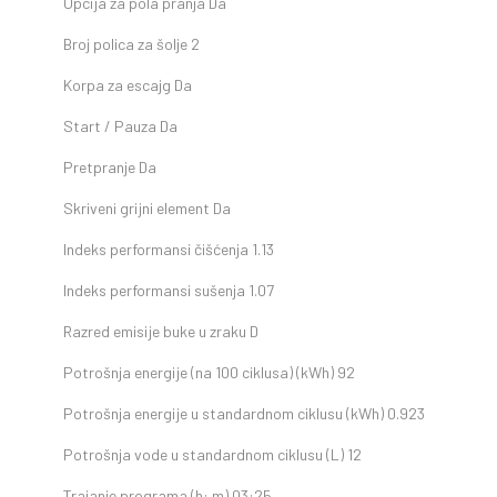
Opcija za pola pranja
Da
Broj polica za šolje
2
Korpa za escajg
Da
Start / Pauza
Da
Pretpranje
Da
Skriveni grijni element
Da
Indeks performansi čišćenja
1.13
Indeks performansi sušenja
1.07
Razred emisije buke u zraku
D
Potrošnja energije (na 100 ciklusa) (kWh)
92
Potrošnja energije u standardnom ciklusu (kWh)
0.923
Potrošnja vode u standardnom ciklusu (L)
12
Trajanje programa (h: m)
03:25