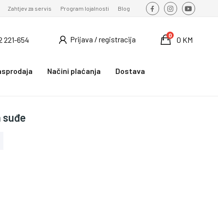
Zahtjev za servis
Program lojalnosti
Blog
0
Prijava / registracija
2 221-654
0 KM
asprodaja
Načini plaćanja
Dostava
a suđe