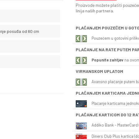
Proizvode možete platiti pouzećem
linija naših partnera.
PLAĆANJEM POUZEĆEM U GOTO
anje posuđa od 60 cm
Pouzećem u gotovini prili
PLAĆANJE NA RATE PUTEM PA
Popunite zahtjev
na ovom
VIRMANSKOM UPLATOM
Avansno plaćanje putem b
PLAĆANJEM KARTICAMA JEDN
Plaćanje karticama jednok
PLAĆANJE KARTICOM DO 12 RA
Addiko Bank - MasterCard (
Diners Club Plus kartica (do