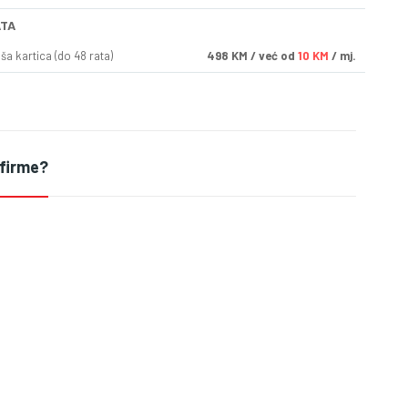
ATA
a kartica (do 48 rata)
498
KM
/ već od
10 KM
/ mj.
 firme?