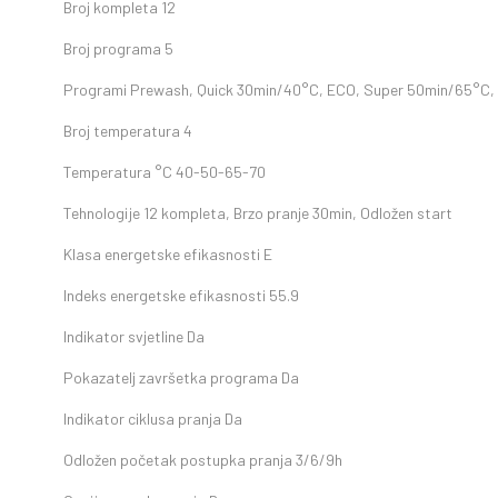
Broj kompleta
12
Broj programa
5
Programi
Prewash, Quick 30min/40°C, ECO, Super 50min/65°C, 
Broj temperatura
4
Temperatura °C
40-50-65-70
Tehnologije
12 kompleta, Brzo pranje 30min, Odložen start
Klasa energetske efikasnosti
E
Indeks energetske efikasnosti
55.9
Indikator svjetline
Da
Pokazatelj završetka programa
Da
Indikator ciklusa pranja
Da
Odložen početak postupka pranja
3/6/9h