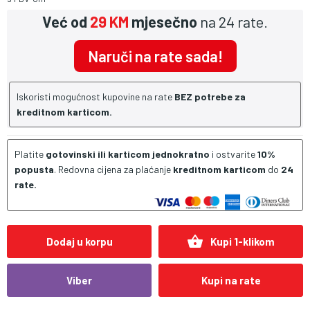
Već od
29 KM
mjesečno
na 24 rate.
Naruči na rate sada!
Iskoristi mogućnost kupovine na rate
BEZ potrebe za
kreditnom karticom.
Platite
gotovinski ili karticom jednokratno
i ostvarite
10%
popusta
. Redovna cijena za plaćanje
kreditnom karticom
do
24
rate.
shopping_basket
Dodaj u korpu
Kupi 1-klikom
Viber
Kupi na rate