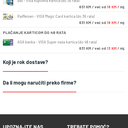
BBI - Visa kupovna kartica (do 36 rata)
631
KM
/ već od
18 KM
/ mj.
Raiffeisen - VISA Magic Card kartica (do 36 rata)
631
KM
/ već od
18 KM
/ mj.
PLAĆANJE KARTICOM DO 48 RATA
ASA banka - VISA Super naša kartica (do 48 rata)
631
KM
/ već od
13 KM
/ mj.
Koji je rok dostave?
Da li mogu naručiti preko firme?
UPOZNAJTE NAS
TREBATE POMOĆ?