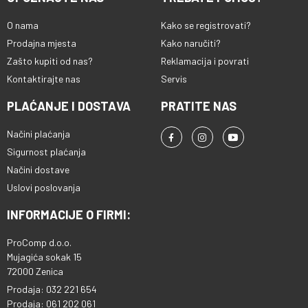
O nama
Kako se registrovati?
Prodajna mjesta
Kako naručiti?
Zašto kupiti od nas?
Reklamacija i povrati
Kontaktirajte nas
Servis
PLAĆANJE I DOSTAVA
PRATITE NAS
Načini plaćanja
Sigurnost plaćanja
Načini dostave
Uslovi poslovanja
INFORMACIJE O FIRMI:
ProComp d.o.o.
Mujagića sokak 15
72000 Zenica
Prodaja: 032 221 654
Prodaja: 061 202 061