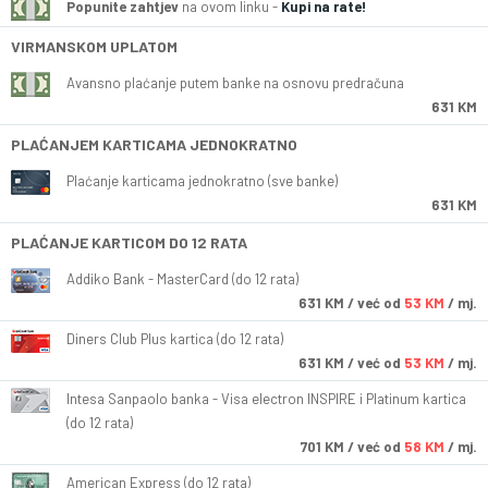
Popunite zahtjev
na ovom linku -
Kupi na rate!
VIRMANSKOM UPLATOM
Avansno plaćanje putem banke na osnovu predračuna
631 KM
PLAĆANJEM KARTICAMA JEDNOKRATNO
Plaćanje karticama jednokratno (sve banke)
631 KM
PLAĆANJE KARTICOM DO 12 RATA
Addiko Bank - MasterCard (do 12 rata)
631
KM
/ već od
53 KM
/ mj.
Diners Club Plus kartica (do 12 rata)
631
KM
/ već od
53 KM
/ mj.
Intesa Sanpaolo banka - Visa electron INSPIRE i Platinum kartica
(do 12 rata)
701
KM
/ već od
58 KM
/ mj.
American Express (do 12 rata)