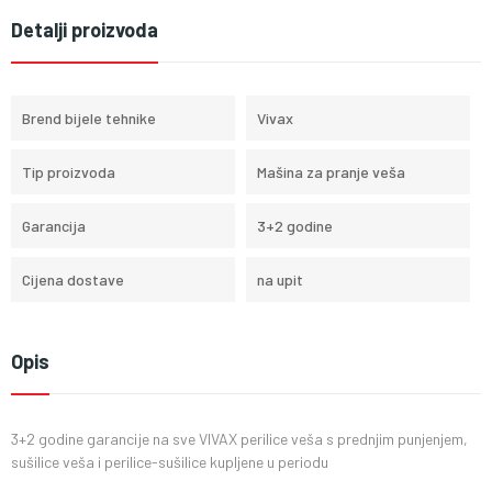
Detalji proizvoda
Brend bijele tehnike
Vivax
Tip proizvoda
Mašina za pranje veša
Garancija
3+2 godine
Cijena dostave
na upit
Opis
3+2 godine garancije na sve VIVAX perilice veša s prednjim punjenjem,
sušilice veša i perilice-sušilice kupljene u periodu