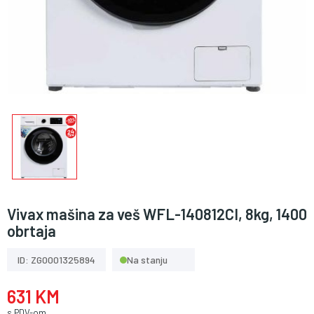
Vivax mašina za veš WFL-140812CI, 8kg, 1400
obrtaja
ID: ZG0001325894
Na stanju
631 KM
s PDV-om