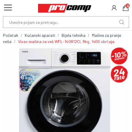
0
Početak
Kućanski aparati
Bijela tehnika
Mašine za pranje
veša
Vivax mašina za veš WFL-140812CI, 8kg, 1400 obrtaja