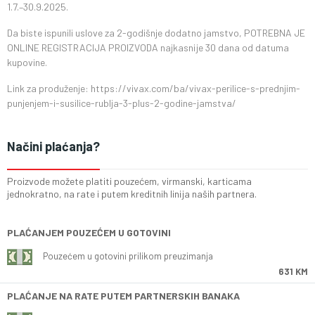
1.7.–30.9.2025.
Da biste ispunili uslove za 2-godišnje dodatno jamstvo, POTREBNA JE
ONLINE REGISTRACIJA PROIZVODA najkasnije 30 dana od datuma
kupovine.
Link za produženje: https://vivax.com/ba/vivax-perilice-s-prednjim-
punjenjem-i-susilice-rublja-3-plus-2-godine-jamstva/
Načini plaćanja?
Proizvode možete platiti pouzećem, virmanski, karticama
jednokratno, na rate i putem kreditnih linija naših partnera.
PLAĆANJEM POUZEĆEM U GOTOVINI
Pouzećem u gotovini prilikom preuzimanja
631 KM
PLAĆANJE NA RATE PUTEM PARTNERSKIH BANAKA