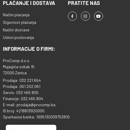
PLAĆANJE I DOSTAVA
PRATITE NAS
Načini plaćanja
Sigurnost plaćanja
Načini dostave
Uslovi poslovanja
INFORMACIJE O FIRMI:
ProComp d.o.o.
Mujagića sokak 15
72000 Zenica
Prodaja: 032 221 654
Prodaja: 061 202 061
Servis: 032 465 805
Finansije: 032 465 804
E-mail: prodaja@procomp.ba
ID broj: 4218813920000
Sparkasse banka: 1995130039753810