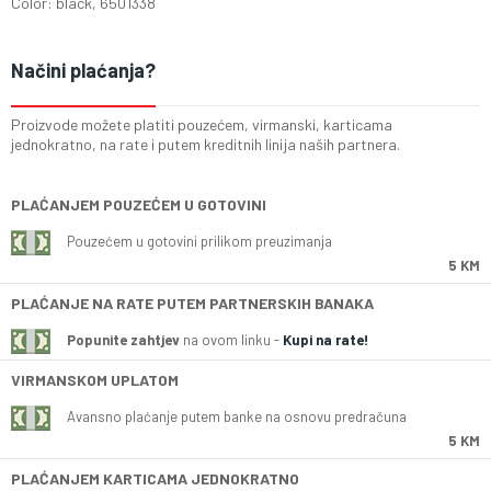
Color: black, 6501338
Načini plaćanja?
Proizvode možete platiti pouzećem, virmanski, karticama
jednokratno, na rate i putem kreditnih linija naših partnera.
PLAĆANJEM POUZEĆEM U GOTOVINI
Pouzećem u gotovini prilikom preuzimanja
5 KM
PLAĆANJE NA RATE PUTEM PARTNERSKIH BANAKA
Popunite zahtjev
na ovom linku -
Kupi na rate!
VIRMANSKOM UPLATOM
Avansno plaćanje putem banke na osnovu predračuna
5 KM
PLAĆANJEM KARTICAMA JEDNOKRATNO