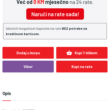
Već od
0 KM
mjesečno
na 24 rate.
Naruči na rate sada!
Iskoristi mogućnost kupovine na rate
BEZ potrebe za
kreditnom karticom.
shopping_basket
Dodaj u korpu
Kupi 1-klikom
Viber
Kupi na rate
Opis