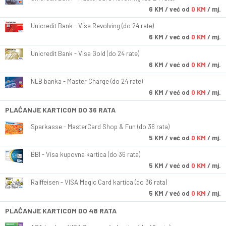
6
KM
/ već od
0 KM
/ mj.
Unicredit Bank - Visa Revolving (do 24 rate)
6
KM
/ već od
0 KM
/ mj.
Unicredit Bank - Visa Gold (do 24 rate)
6
KM
/ već od
0 KM
/ mj.
NLB banka - Master Charge (do 24 rate)
6
KM
/ već od
0 KM
/ mj.
PLAĆANJE KARTICOM DO 36 RATA
Sparkasse - MasterCard Shop & Fun (do 36 rata)
5
KM
/ već od
0 KM
/ mj.
BBI - Visa kupovna kartica (do 36 rata)
5
KM
/ već od
0 KM
/ mj.
Raiffeisen - VISA Magic Card kartica (do 36 rata)
5
KM
/ već od
0 KM
/ mj.
PLAĆANJE KARTICOM DO 48 RATA