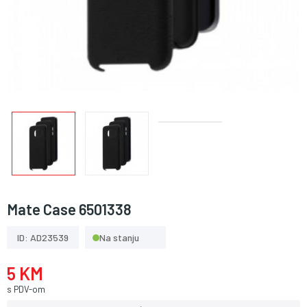
Mate Case 6501338
ID: AD23539
Na stanju
5 KM
s PDV-om