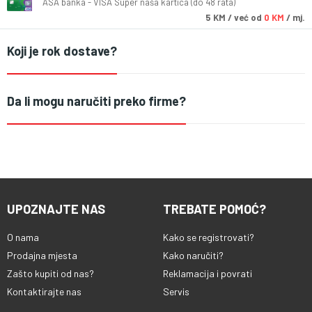
ASA banka - VISA Super naša kartica (do 48 rata)
5
KM
/ već od
0 KM
/ mj.
Koji je rok dostave?
Da li mogu naručiti preko firme?
UPOZNAJTE NAS
TREBATE POMOĆ?
O nama
Kako se registrovati?
Prodajna mjesta
Kako naručiti?
Zašto kupiti od nas?
Reklamacija i povrati
Kontaktirajte nas
Servis