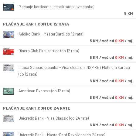
Plaćanje karticama jednokratno (sve banke)
5 KM
PLAĆANJE KARTICOM DO 12 RATA
Addiko Bank - MasterCard (do 12 rata)
5
KM
/ već od
0 KM
/ mj.
Diners Club Plus kartica (do 12 rata)
5
KM
/ već od
0 KM
/ mj.
Intesa Sanpaolo banka - Visa electron INSPIRE i Platinum kartica
(do 12 rata)
6
KM
/ već od
0 KM
/ mj.
American Express (do 12 rata)
6
KM
/ već od
0 KM
/ mj.
PLAĆANJE KARTICOM DO 24 RATE
Unicredit Bank - Visa Classic (do 24 rate)
6
KM
/ već od
0 KM
/ mj.
Unicredit Bank - MasterCard Revolving (do 24 rate)