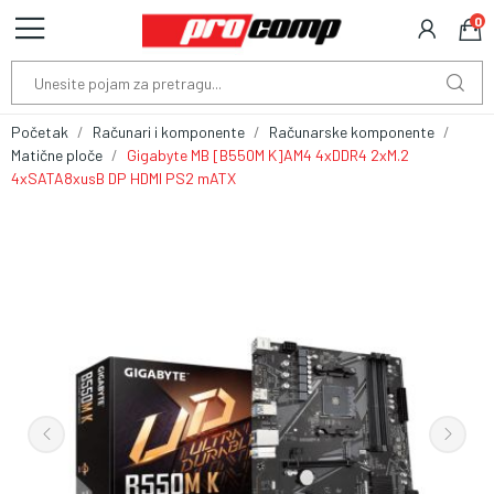
0
Početak
Računari i komponente
Računarske komponente
Matične ploče
Gigabyte MB [B550M K]AM4 4xDDR4 2xM.2
4xSATA8xusB DP HDMI PS2 mATX