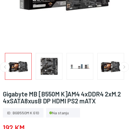
Gigabyte MB [B550M K]AM4 4xDDR4 2xM.2
4xSATA8xusB DP HDMI PS2 mATX
ID: BGB550M K G10
Na stanju
192 KM