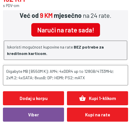
s PDV-om
Već od
9 KM
mjesečno
na 24 rate.
Naruči na rate sada!
Iskoristi mogućnost kupovine na rate
BEZ potrebe za
kreditnom karticom.
Gigabyte MB [B550M K]; AM4; 4xDDR4 up to 128GB/4733MHz;
2xM.2; 4xSATA; 8xusB; DP; HDMI; PS2; mATX
shopping_basket
Dodaj u korpu
Kupi 1-klikom
Viber
Kupi na rate