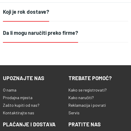
Koji je rok dostave?
Da li mogu naručiti preko firme?
UPOZNAJTE NAS
TREBATE POMOĆ?
O nama
Kako se registrovati?
Prodajna mjesta
Kako naručiti?
Zašto kupiti od nas?
Reklamacija i povrati
Kontaktirajte nas
Servis
PLAĆANJE I DOSTAVA
PRATITE NAS