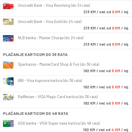
Unicredit Bank - Visa Revolving (do 24 rate)
213
KM
/ već od
9 KM
/ mj.
Unicredit Bank - Visa Gold (do 24 rate)
213
KM
/ već od
9 KM
/ mj.
NLB banka - Master Charge (do 24 rate)
213
KM
/ već od
9 KM
/ mj.
PLAĆANJE KARTICOM DO 36 RATA
Sparkasse - MasterCard Shop & Fun (do 36 rata)
192
KM
/ već od
5 KM
/ mj.
BBI - Visa kupovna kartica (do 36 rata)
192
KM
/ već od
5 KM
/ mj.
Raiffeisen - VISA Magic Card kartica (do 36 rata)
192
KM
/ već od
5 KM
/ mj.
PLAĆANJE KARTICOM DO 48 RATA
ASA banka - VISA Super naša kartica (do 48 rata)
192
KM
/ već od
4 KM
/ mj.