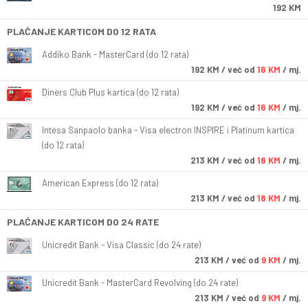
192 KM
PLAĆANJE KARTICOM DO 12 RATA
Addiko Bank - MasterCard (do 12 rata)
192
KM
/ već od
16 KM
/ mj.
Diners Club Plus kartica (do 12 rata)
192
KM
/ već od
16 KM
/ mj.
Intesa Sanpaolo banka - Visa electron INSPIRE i Platinum kartica
(do 12 rata)
213
KM
/ već od
18 KM
/ mj.
American Express (do 12 rata)
213
KM
/ već od
18 KM
/ mj.
PLAĆANJE KARTICOM DO 24 RATE
Unicredit Bank - Visa Classic (do 24 rate)
213
KM
/ već od
9 KM
/ mj.
Unicredit Bank - MasterCard Revolving (do 24 rate)
213
KM
/ već od
9 KM
/ mj.