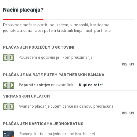
Načini plaćanja?
Proizvode možete platiti pouzećem, virmanski, karticama
jednokratno, na rate i putem kreditnih linija naših partnera.
PLAĆANJEM POUZEĆEM U GOTOVINI
Pouzećem u gotovini prilikom preuzimanja
192 KM
PLAĆANJE NA RATE PUTEM PARTNERSKIH BANAKA
Popunite zahtjev
na ovom linku -
Kupi na rate!
VIRMANSKOM UPLATOM
Avansno plaćanje putem banke na osnovu predračuna
192 KM
PLAĆANJEM KARTICAMA JEDNOKRATNO
Plaćanje karticama jednokratno (sve banke)