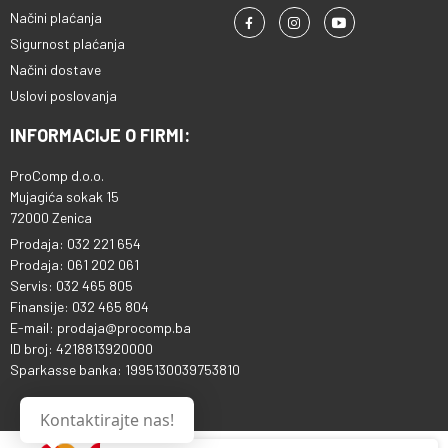
Načini plaćanja
Sigurnost plaćanja
Načini dostave
Uslovi poslovanja
INFORMACIJE O FIRMI:
ProComp d.o.o.
Mujagića sokak 15
72000 Zenica
Prodaja: 032 221 654
Prodaja: 061 202 061
Servis: 032 465 805
Finansije: 032 465 804
E-mail: prodaja@procomp.ba
ID broj: 4218813920000
Sparkasse banka: 1995130039753810
Kontaktirajte nas!