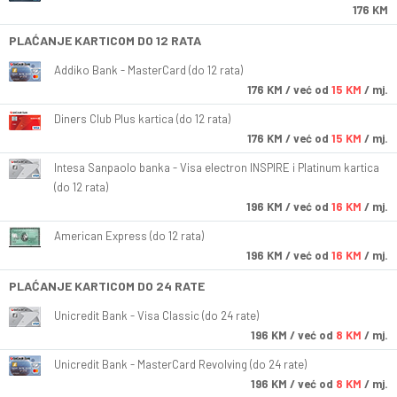
176 KM
PLAĆANJE KARTICOM DO 12 RATA
Addiko Bank - MasterCard (do 12 rata)
176
KM
/ već od
15 KM
/ mj.
Diners Club Plus kartica (do 12 rata)
176
KM
/ već od
15 KM
/ mj.
Intesa Sanpaolo banka - Visa electron INSPIRE i Platinum kartica
(do 12 rata)
196
KM
/ već od
16 KM
/ mj.
American Express (do 12 rata)
196
KM
/ već od
16 KM
/ mj.
PLAĆANJE KARTICOM DO 24 RATE
Unicredit Bank - Visa Classic (do 24 rate)
196
KM
/ već od
8 KM
/ mj.
Unicredit Bank - MasterCard Revolving (do 24 rate)
196
KM
/ već od
8 KM
/ mj.