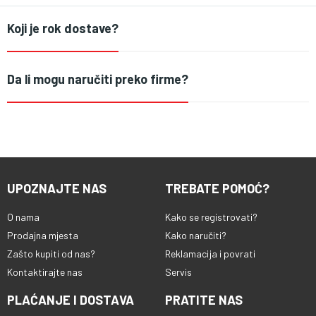
Koji je rok dostave?
Da li mogu naručiti preko firme?
UPOZNAJTE NAS
TREBATE POMOĆ?
O nama
Kako se registrovati?
Prodajna mjesta
Kako naručiti?
Zašto kupiti od nas?
Reklamacija i povrati
Kontaktirajte nas
Servis
PLAĆANJE I DOSTAVA
PRATITE NAS