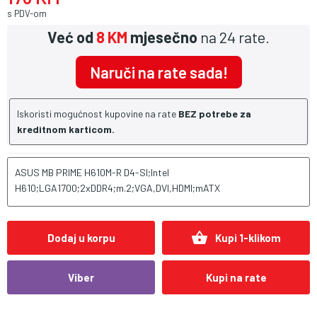
s PDV-om
Već od
8 KM
mjesečno
na 24 rate.
Naruči na rate sada!
Iskoristi mogućnost kupovine na rate
BEZ potrebe za
kreditnom karticom.
ASUS MB PRIME H610M-R D4-SI;Intel
H610;LGA1700;2xDDR4;m.2;VGA,DVI,HDMI;mATX
shopping_basket
Dodaj u korpu
Kupi 1-klikom
Viber
Kupi na rate