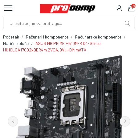
0
Početak
Računari i komponente
Računarske komponente
Matične ploče
ASUS MB PRIME H610M-R D4-SIIntel
H610LGA17002xDDR4m.2VGA,DVI,HDMImATX