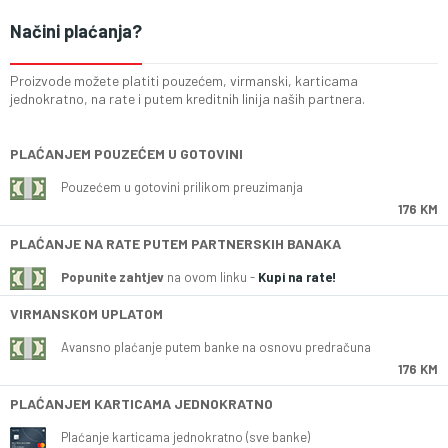
Načini plaćanja?
Proizvode možete platiti pouzećem, virmanski, karticama
jednokratno, na rate i putem kreditnih linija naših partnera.
PLAĆANJEM POUZEĆEM U GOTOVINI
Pouzećem u gotovini prilikom preuzimanja
176 KM
PLAĆANJE NA RATE PUTEM PARTNERSKIH BANAKA
Popunite zahtjev
na ovom linku -
Kupi na rate!
VIRMANSKOM UPLATOM
Avansno plaćanje putem banke na osnovu predračuna
176 KM
PLAĆANJEM KARTICAMA JEDNOKRATNO
Plaćanje karticama jednokratno (sve banke)