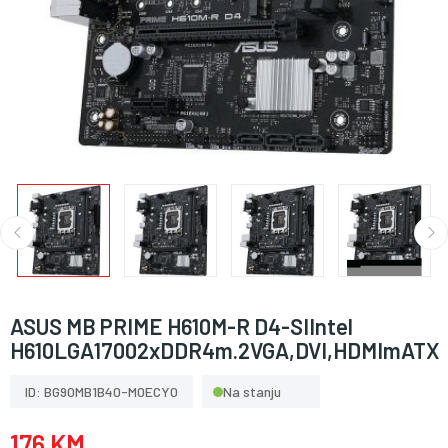
ASUS MB PRIME H610M-R D4-SIIntel
H610LGA17002xDDR4m.2VGA,DVI,HDMImATX
ID: BG90MB1B40-M0ECY0
Na stanju
176 KM