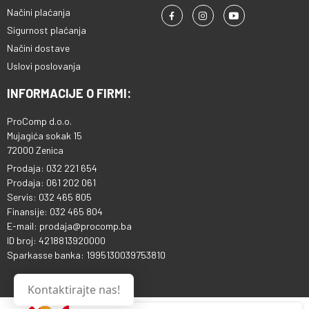
Načini plaćanja
Sigurnost plaćanja
Načini dostave
Uslovi poslovanja
INFORMACIJE O FIRMI:
ProComp d.o.o.
Mujagića sokak 15
72000 Zenica
Prodaja: 032 221 654
Prodaja: 061 202 061
Servis: 032 465 805
Finansije: 032 465 804
E-mail: prodaja@procomp.ba
ID broj: 4218813920000
Sparkasse banka: 1995130039753810
Kontaktirajte nas!