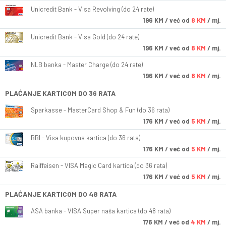
Unicredit Bank - Visa Revolving (do 24 rate)
196
KM
/ već od
8 KM
/ mj.
Unicredit Bank - Visa Gold (do 24 rate)
196
KM
/ već od
8 KM
/ mj.
NLB banka - Master Charge (do 24 rate)
196
KM
/ već od
8 KM
/ mj.
PLAĆANJE KARTICOM DO 36 RATA
Sparkasse - MasterCard Shop & Fun (do 36 rata)
176
KM
/ već od
5 KM
/ mj.
BBI - Visa kupovna kartica (do 36 rata)
176
KM
/ već od
5 KM
/ mj.
Raiffeisen - VISA Magic Card kartica (do 36 rata)
176
KM
/ već od
5 KM
/ mj.
PLAĆANJE KARTICOM DO 48 RATA
ASA banka - VISA Super naša kartica (do 48 rata)
176
KM
/ već od
4 KM
/ mj.