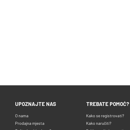
UPOZNAJTE NAS
TREBATE POMOĆ?
O nama
Kako se registrovati?
Prodajna mjesta
Kako naručiti?