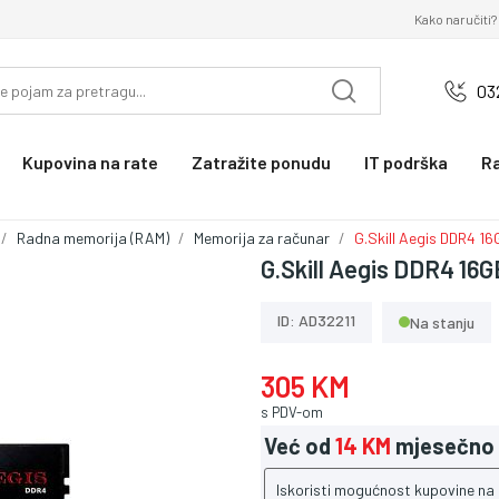
Kako naručiti?
03
Kupovina na rate
Zatražite ponudu
IT podrška
R
Radna memorija (RAM)
Memorija za računar
G.Skill Aegis DDR4 1
G.Skill Aegis DDR4 1
ID: AD32211
Na stanju
305 KM
s PDV-om
Već od
14 KM
mjesečno
Iskoristi mogućnost kupovine na