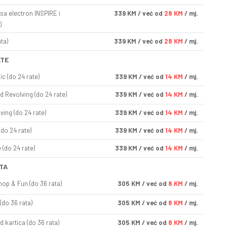
sa electron INSPIRE i
339
KM
/ već od
28 KM
/ mj.
)
ta)
339
KM
/ već od
28 KM
/ mj.
ATE
ic (do 24 rate)
339
KM
/ već od
14 KM
/ mj.
d Revolving (do 24 rate)
339
KM
/ već od
14 KM
/ mj.
ving (do 24 rate)
339
KM
/ već od
14 KM
/ mj.
(do 24 rate)
339
KM
/ već od
14 KM
/ mj.
(do 24 rate)
339
KM
/ već od
14 KM
/ mj.
TA
op & Fun (do 36 rata)
305
KM
/ već od
8 KM
/ mj.
(do 36 rata)
305
KM
/ već od
8 KM
/ mj.
d kartica (do 36 rata)
305
KM
/ već od
8 KM
/ mj.