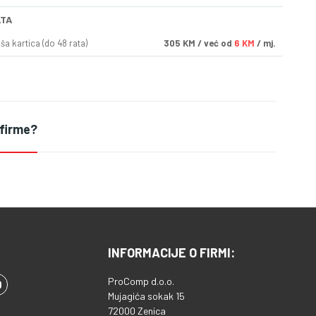
ATA
a kartica (do 48 rata)
305
KM
/ već od
6 KM
/ mj.
 firme?
INFORMACIJE O FIRMI:
ProComp d.o.o.
Mujagića sokak 15
72000 Zenica