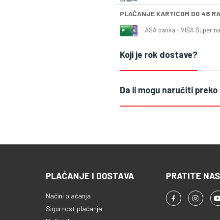
PLAĆANJE KARTICOM DO 48 R
ASA banka - VISA Super naš
Koji je rok dostave?
Da li mogu naručiti preko
PLAĆANJE I DOSTAVA
PRATITE NAS
Načini plaćanja
Sigurnost plaćanja