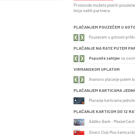
Proizvode možete platiti pouzećem
linija naših partnera.
PLAĆANJEM POUZEĆEM U GOTO
Pouzećem u gotovini prili
PLAĆANJE NA RATE PUTEM PA
Popunite zahtjev
na ovom
VIRMANSKOM UPLATOM
Avansno plaćanje putem b
PLAĆANJEM KARTICAMA JEDN
Plaćanje karticama jednok
PLAĆANJE KARTICOM DO 12 RA
Addiko Bank - MasterCard (
Diners Club Plus kartica (do