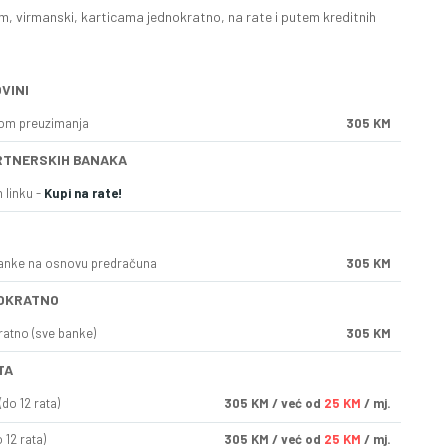
, virmanski, karticama jednokratno, na rate i putem kreditnih
VINI
kom preuzimanja
305 KM
RTNERSKIH BANAKA
 linku -
Kupi na rate!
anke na osnovu predračuna
305 KM
OKRATNO
ratno (sve banke)
305 KM
TA
do 12 rata)
305
KM
/ već od
25 KM
/ mj.
 12 rata)
305
KM
/ već od
25 KM
/ mj.