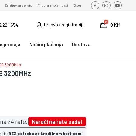
Zahtjev za servis
Program lojalnosti
Blog
0
Prijava / registracija
2 221-654
0 KM
asprodaja
Načini plaćanja
Dostava
6GB 3200MHz
6GB 3200MHz
na 24 rate.
Naruči na rate sada!
 rate
BEZ potrebe za kreditnom karticom.