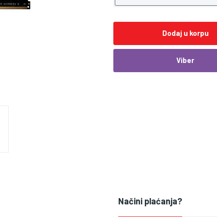
Dodaj u korpu
Viber
Načini plaćanja?