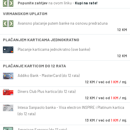
Popunite zahtjev
na ovom linku -
Kupi na rate!
VIRMANSKOM UPLATOM
Avansno plaćanje putem banke na osnovu predračuna
12 KM
PLAĆANJEM KARTICAMA JEDNOKRATNO
Plaćanje karticama jednokratno (sve banke)
12 KM
PLAĆANJE KARTICOM DO 12 RATA
Addiko Bank - MasterCard (do 12 rata)
12
KM
/ već od
1 KM
/ mj.
Diners Club Plus kartica (do 12 rata)
12
KM
/ već od
1 KM
/ mj.
Intesa Sanpaolo banka - Visa electron INSPIRE i Platinum kartica
(do 12 rata)
13
KM
/ već od
1 KM
/ mj.
American Express (do 12 rata)