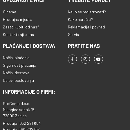
UPOZNAJTE NAS
TREBATE POMOĆ?
O nama
Kako se registrovati?
Prodajna mjesta
Kako naručiti?
Zašto kupiti od nas?
Reklamacija i povrati
Kontaktirajte nas
Servis
PLAĆANJE I DOSTAVA
PRATITE NAS
Načini plaćanja
Sigurnost plaćanja
Načini dostave
Uslovi poslovanja
INFORMACIJE O FIRMI:
ProComp d.o.o.
Mujagića sokak 15
72000 Zenica
Prodaja: 032 221 654
Prodaja: 061 202 061