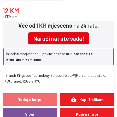
12 KM
s PDV-om
Već od
1 KM
mjesečno
na 24 rate.
Naruči na rate sada!
Iskoristi mogućnost kupovine na rate
BEZ potrebe za
kreditnom karticom.
Brand: Kingston Technology Europe Co LLP§Pohrana podataka
(Storage):32GB EMMC
shopping_basket
Dodaj u korpu
Kupi 1-klikom
Viber
Kupi na rate