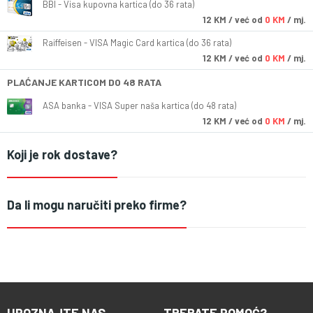
BBI - Visa kupovna kartica (do 36 rata)
12
KM
/ već od
0 KM
/ mj.
Raiffeisen - VISA Magic Card kartica (do 36 rata)
12
KM
/ već od
0 KM
/ mj.
PLAĆANJE KARTICOM DO 48 RATA
ASA banka - VISA Super naša kartica (do 48 rata)
12
KM
/ već od
0 KM
/ mj.
Koji je rok dostave?
Da li mogu naručiti preko firme?