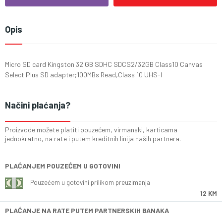
Opis
Micro SD card Kingston 32 GB SDHC SDCS2/32GB Class10 Canvas
Select Plus SD adapter;100MBs Read,Class 10 UHS-I
Načini plaćanja?
Proizvode možete platiti pouzećem, virmanski, karticama
jednokratno, na rate i putem kreditnih linija naših partnera.
PLAĆANJEM POUZEĆEM U GOTOVINI
Pouzećem u gotovini prilikom preuzimanja
12 KM
PLAĆANJE NA RATE PUTEM PARTNERSKIH BANAKA