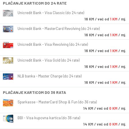
PLAĆANJE KARTICOM DO 24 RATE
Unicredit Bank - Visa Classic (do 24 rate)
16
KM
/ već od
1 KM
/ mj.
Unicredit Bank - MasterCard Revolving (do 24 rate)
16
KM
/ već od
1 KM
/ mj.
Unicredit Bank - Visa Revolving (do 24 rate)
16
KM
/ već od
1 KM
/ mj.
Unicredit Bank - Visa Gold (do 24 rate)
16
KM
/ već od
1 KM
/ mj.
NLB banka - Master Charge (do 24 rate)
16
KM
/ već od
1 KM
/ mj.
PLAĆANJE KARTICOM DO 36 RATA
Sparkasse - MasterCard Shop & Fun (do 36 rata)
14
KM
/ već od
0 KM
/ mj.
BBI - Visa kupovna kartica (do 36 rata)
14
KM
/ već od
0 KM
/ mj.