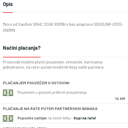
Opis
Micro sd SanDisk SDHC 32GB 100MB/s bez adaptera SDSQUNR-032G-
GN3MN
Načini plaćanja?
Proizvode možete platiti pouzećem, virmanski, karticama
jednokratno, na rate i putem kreditnih linija naših partnera.
PLAĆANJEM POUZEĆEM U GOTOVINI
Pouzećem u gotovini prilikom preuzimanja
14 KM
PLAĆANJE NA RATE PUTEM PARTNERSKIH BANAKA
Popunite zahtjev
na ovom linku -
Kupi na rate!