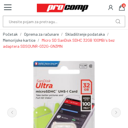
0
Početak
Oprema za računare
Skladištenje podataka
Memorijske kartice
Micro SD SanDisk SDHC 32GB 100MB/s bez
adaptera SDSQUNR-032G-GN3MN