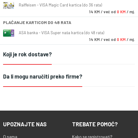
Raiffeisen - VISA Magic Card kartica (do 36 rata)
14
KM
/ već od
0 KM
/ mj.
PLAĆANJE KARTICOM DO 48 RATA
ASA banka - VISA Super naša kartica (do 48 rata)
14
KM
/ već od
0 KM
/ mj.
Koji je rok dostave?
Da li mogu naručiti preko firme?
UPOZNAJTE NAS
TREBATE POMOĆ?
O nama
Kako se registrovati?