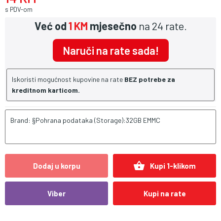
s PDV-om
Već od
1 KM
mjesečno
na 24 rate.
Naruči na rate sada!
Iskoristi mogućnost kupovine na rate
BEZ potrebe za
kreditnom karticom.
Brand: §Pohrana podataka (Storage):32GB EMMC
shopping_basket
Dodaj u korpu
Kupi 1-klikom
Viber
Kupi na rate