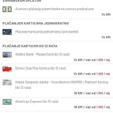
VIRMANSKOM UPLATOM
Avansno plaćanje putem banke na osnovu predračuna
14 KM
PLAĆANJEM KARTICAMA JEDNOKRATNO
Plaćanje karticama jednokratno (sve banke)
14 KM
PLAĆANJE KARTICOM DO 12 RATA
Addiko Bank - MasterCard (do 12 rata)
14
KM
/ već od
1 KM
/ mj.
Diners Club Plus kartica (do 12 rata)
14
KM
/ već od
1 KM
/ mj.
Intesa Sanpaolo banka - Visa electron INSPIRE i Platinum kartica
(do 12 rata)
16
KM
/ već od
1 KM
/ mj.
American Express (do 12 rata)
16
KM
/ već od
1 KM
/ mj.