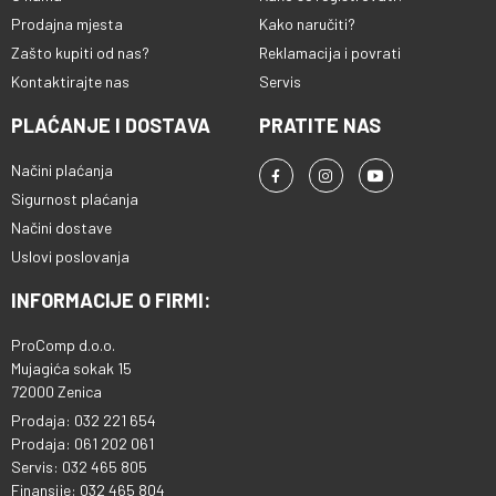
Prodajna mjesta
Kako naručiti?
Zašto kupiti od nas?
Reklamacija i povrati
Kontaktirajte nas
Servis
PLAĆANJE I DOSTAVA
PRATITE NAS
Načini plaćanja
Sigurnost plaćanja
Načini dostave
Uslovi poslovanja
INFORMACIJE O FIRMI:
ProComp d.o.o.
Mujagića sokak 15
72000 Zenica
Prodaja: 032 221 654
Prodaja: 061 202 061
Servis: 032 465 805
Finansije: 032 465 804