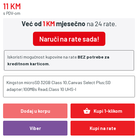
11 KM
s PDV-om
Već od
1 KM
mjesečno
na 24 rate.
Naruči na rate sada!
Iskoristi mogućnost kupovine na rate
BEZ potrebe za
kreditnom karticom.
Kingston microSD 32GB Class 10,Canvas Select Plus;SD
adapter;100MBs Read,Class 10 UHS-I
shopping_basket
Dodaj u korpu
Kupi 1-klikom
Viber
Kupi na rate