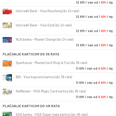
12
KM
/ već od
1 KM
/ mj.
Unicredit Bank - Visa Revolving (do 24 rate)
12
KM
/ već od
1 KM
/ mj.
Unicredit Bank - Visa Gold (do 24 rate)
12
KM
/ već od
1 KM
/ mj.
NLB banka - Master Charge (do 24 rate)
12
KM
/ već od
1 KM
/ mj.
PLAĆANJE KARTICOM DO 36 RATA
Sparkasse - MasterCard Shop & Fun (do 36 rata)
11
KM
/ već od
0 KM
/ mj.
BBI - Visa kupovna kartica (do 36 rata)
11
KM
/ već od
0 KM
/ mj.
Raiffeisen - VISA Magic Card kartica (do 36 rata)
11
KM
/ već od
0 KM
/ mj.
PLAĆANJE KARTICOM DO 48 RATA
ASA banka - VISA Super naša kartica (do 48 rata)