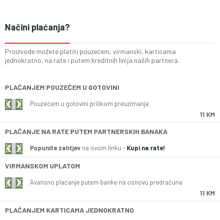
Načini plaćanja?
Proizvode možete platiti pouzećem, virmanski, karticama
jednokratno, na rate i putem kreditnih linija naših partnera.
PLAĆANJEM POUZEĆEM U GOTOVINI
Pouzećem u gotovini prilikom preuzimanja
11 KM
PLAĆANJE NA RATE PUTEM PARTNERSKIH BANAKA
Popunite zahtjev
na ovom linku -
Kupi na rate!
VIRMANSKOM UPLATOM
Avansno plaćanje putem banke na osnovu predračuna
11 KM
PLAĆANJEM KARTICAMA JEDNOKRATNO