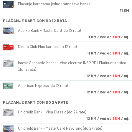
Plaćanje karticama jednokratno (sve banke)
11 KM
PLAĆANJE KARTICOM DO 12 RATA
Addiko Bank - MasterCard (do 12 rata)
11
KM
/ već od
1 KM
/ mj.
Diners Club Plus kartica (do 12 rata)
11
KM
/ već od
1 KM
/ mj.
Intesa Sanpaolo banka - Visa electron INSPIRE i Platinum kartica
(do 12 rata)
12
KM
/ već od
1 KM
/ mj.
American Express (do 12 rata)
12
KM
/ već od
1 KM
/ mj.
PLAĆANJE KARTICOM DO 24 RATE
Unicredit Bank - Visa Classic (do 24 rate)
12
KM
/ već od
1 KM
/ mj.
Unicredit Bank - MasterCard Revolving (do 24 rate)