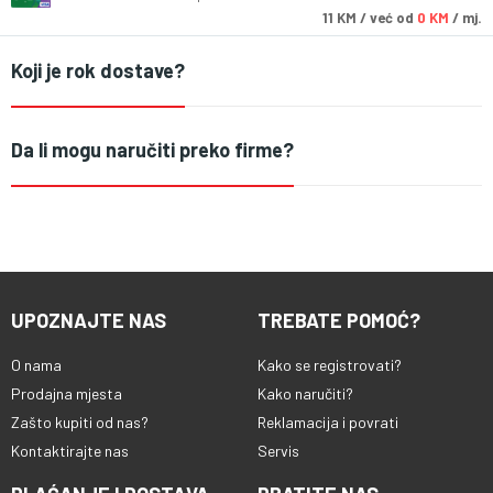
11
KM
/ već od
0 KM
/ mj.
Koji je rok dostave?
Da li mogu naručiti preko firme?
UPOZNAJTE NAS
TREBATE POMOĆ?
O nama
Kako se registrovati?
Prodajna mjesta
Kako naručiti?
Zašto kupiti od nas?
Reklamacija i povrati
Kontaktirajte nas
Servis