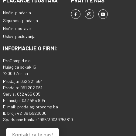
PLAĆANJE I DOSTAVA
PRATITE NAS
Načini plaćanja
Sigurnost plaćanja
Načini dostave
Uslovi poslovanja
INFORMACIJE O FIRMI:
ProComp d.o.o.
Mujagića sokak 15
72000 Zenica
Prodaja: 032 221 654
Prodaja: 061 202 061
Servis: 032 465 805
Finansije: 032 465 804
E-mail: prodaja@procomp.ba
ID broj: 4218813920000
Sparkasse banka: 1995130039753810
Kontaktirajte nas!