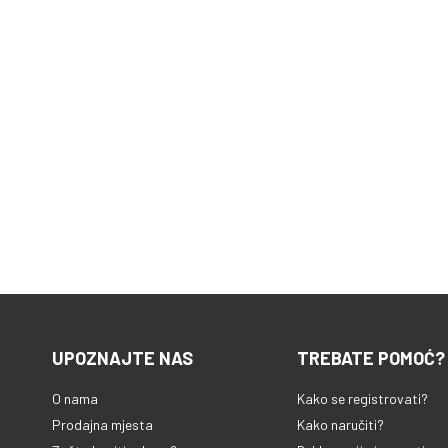
UPOZNAJTE NAS
TREBATE POMOĆ?
O nama
Kako se registrovati?
Prodajna mjesta
Kako naručiti?