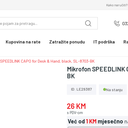
Kako naručiti?
03
Kupovina na rate
Zatražite ponudu
IT podrška
R
 SPEEDLINK CAPO for Desk & Hand, black, SL-8703-BK
Mikrofon SPEEDLINK C
BK
ID: LE29387
Na stanju
26 KM
s PDV-om
Već od
1 KM
mjesečno
n