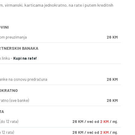
, virmanski, karticama jednokratno, na rate i putem kreditnih
VINI
kom preuzimanja
26 KM
RTNERSKIH BANAKA
 linku -
Kupi na rate!
anke na osnovu predračuna
26 KM
OKRATNO
ratno (sve banke)
26 KM
TA
do 12 rata)
26
KM
/ već od
2 KM
/ mj.
 12 rata)
26
KM
/ već od
2 KM
/ mj.