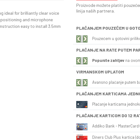
Proizvode možete platiti pouzećem
linija naših partnera.
ideal for brilliantly clear voice
e positioning and microphone
nstruction easy to install 3.5mm
PLAĆANJEM POUZEĆEM U GOTO
Pouzećem u gotovini prili
PLAĆANJE NA RATE PUTEM PA
Popunite zahtjev
na ovom
VIRMANSKOM UPLATOM
Avansno plaćanje putem b
PLAĆANJEM KARTICAMA JEDN
Plaćanje karticama jednok
PLAĆANJE KARTICOM DO 12 RA
Addiko Bank - MasterCard (
Diners Club Plus kartica (do