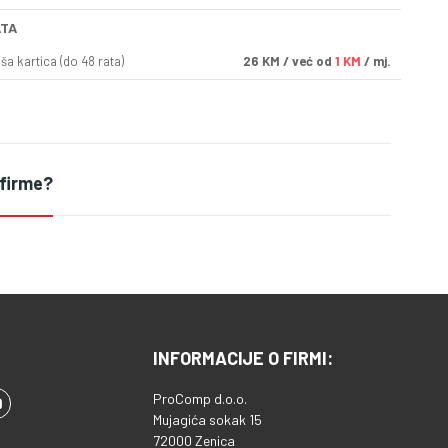
ATA
a kartica (do 48 rata)
26
KM
/ već od
1 KM
/ mj.
 firme?
INFORMACIJE O FIRMI:
ProComp d.o.o.
Mujagića sokak 15
72000 Zenica