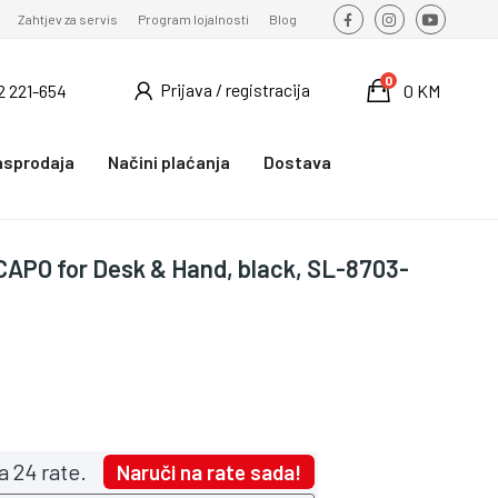
Zahtjev za servis
Program lojalnosti
Blog
0
Prijava / registracija
2 221-654
0 KM
asprodaja
Načini plaćanja
Dostava
APO for Desk & Hand, black, SL-8703-
a 24 rate.
Naruči na rate sada!