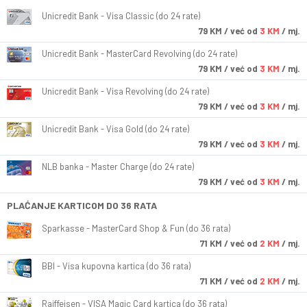
Unicredit Bank - Visa Classic (do 24 rate)
79
KM
/ već od
3 KM
/ mj.
Unicredit Bank - MasterCard Revolving (do 24 rate)
79
KM
/ već od
3 KM
/ mj.
Unicredit Bank - Visa Revolving (do 24 rate)
79
KM
/ već od
3 KM
/ mj.
Unicredit Bank - Visa Gold (do 24 rate)
79
KM
/ već od
3 KM
/ mj.
NLB banka - Master Charge (do 24 rate)
79
KM
/ već od
3 KM
/ mj.
PLAĆANJE KARTICOM DO 36 RATA
Sparkasse - MasterCard Shop & Fun (do 36 rata)
71
KM
/ već od
2 KM
/ mj.
BBI - Visa kupovna kartica (do 36 rata)
71
KM
/ već od
2 KM
/ mj.
Raiffeisen - VISA Magic Card kartica (do 36 rata)