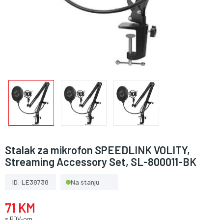
Stalak za mikrofon SPEEDLINK VOLITY,
Streaming Accessory Set, SL-800011-BK
ID: LE38738
Na stanju
71 KM
s PDV-om