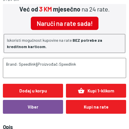
Već od
3 KM
mjesečno
na 24 rate.
Naruči na rate sada!
Iskoristi mogućnost kupovine na rate
BEZ potrebe za
kreditnom karticom.
Brand: Speedlink§Proizvođač:Speedlink
shopping_basket
Dodaj u korpu
Kupi 1-klikom
Viber
Kupi na rate
Opis