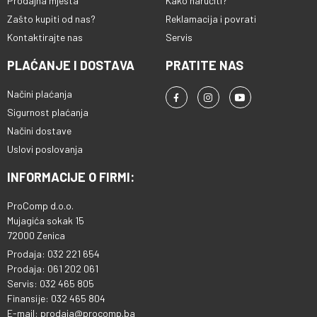
Prodajna mjesta
Kako naručiti?
Zašto kupiti od nas?
Reklamacija i povrati
Kontaktirajte nas
Servis
PLAĆANJE I DOSTAVA
PRATITE NAS
Načini plaćanja
Sigurnost plaćanja
Načini dostave
Uslovi poslovanja
INFORMACIJE O FIRMI:
ProComp d.o.o.
Mujagića sokak 15
72000 Zenica
Prodaja: 032 221 654
Prodaja: 061 202 061
Servis: 032 465 805
Finansije: 032 465 804
E-mail: prodaja@procomp.ba