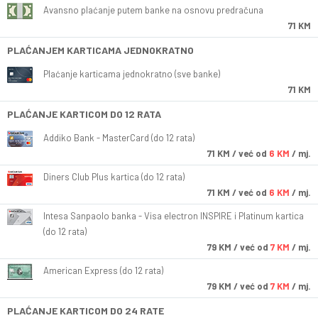
Avansno plaćanje putem banke na osnovu predračuna
71 KM
PLAĆANJEM KARTICAMA JEDNOKRATNO
Plaćanje karticama jednokratno (sve banke)
71 KM
PLAĆANJE KARTICOM DO 12 RATA
Addiko Bank - MasterCard (do 12 rata)
71
KM
/ već od
6 KM
/ mj.
Diners Club Plus kartica (do 12 rata)
71
KM
/ već od
6 KM
/ mj.
Intesa Sanpaolo banka - Visa electron INSPIRE i Platinum kartica
(do 12 rata)
79
KM
/ već od
7 KM
/ mj.
American Express (do 12 rata)
79
KM
/ već od
7 KM
/ mj.
PLAĆANJE KARTICOM DO 24 RATE