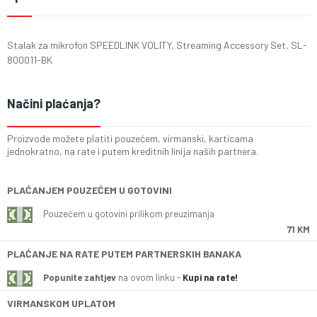
Stalak za mikrofon SPEEDLINK VOLITY, Streaming Accessory Set, SL-
800011-BK
Načini plaćanja?
Proizvode možete platiti pouzećem, virmanski, karticama
jednokratno, na rate i putem kreditnih linija naših partnera.
PLAĆANJEM POUZEĆEM U GOTOVINI
Pouzećem u gotovini prilikom preuzimanja
71 KM
PLAĆANJE NA RATE PUTEM PARTNERSKIH BANAKA
Popunite zahtjev
na ovom linku -
Kupi na rate!
VIRMANSKOM UPLATOM