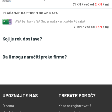
71
KM
/ već od
2 KM
/ mj.
PLAĆANJE KARTICOM DO 48 RATA
ASA banka - VISA Super naša kartica (do 48 rata)
71
KM
/ već od
1 KM
/ mj.
Koji je rok dostave?
Da li mogu naručiti preko firme?
UPOZNAJTE NAS
TREBATE POMOĆ?
O nama
Kako se registrovati?