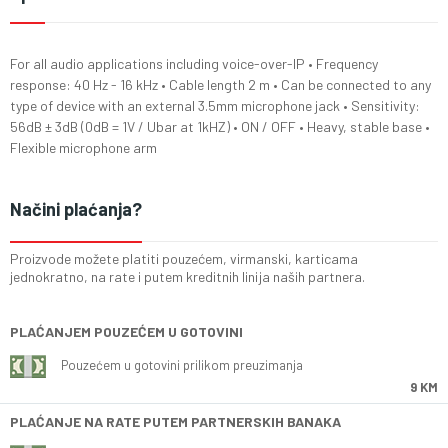
For all audio applications including voice-over-IP • Frequency
response: 40 Hz - 16 kHz • Cable length 2 m • Can be connected to any
type of device with an external 3.5mm microphone jack • Sensitivity:
56dB ± 3dB (0dB = 1V / Ubar at 1kHZ) • ON / OFF • Heavy, stable base •
Flexible microphone arm
Načini plaćanja?
Proizvode možete platiti pouzećem, virmanski, karticama
jednokratno, na rate i putem kreditnih linija naših partnera.
PLAĆANJEM POUZEĆEM U GOTOVINI
Pouzećem u gotovini prilikom preuzimanja
9 KM
PLAĆANJE NA RATE PUTEM PARTNERSKIH BANAKA