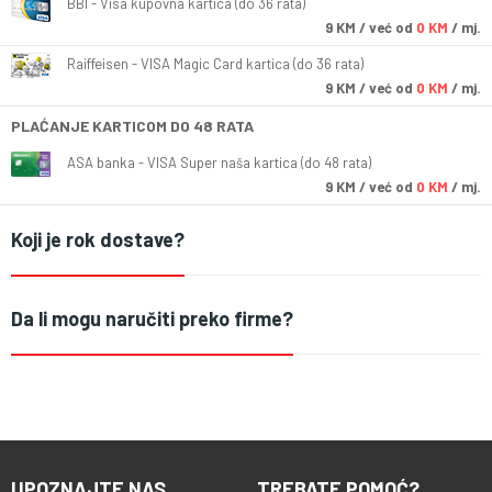
BBI - Visa kupovna kartica (do 36 rata)
9
KM
/ već od
0 KM
/ mj.
Raiffeisen - VISA Magic Card kartica (do 36 rata)
9
KM
/ već od
0 KM
/ mj.
PLAĆANJE KARTICOM DO 48 RATA
ASA banka - VISA Super naša kartica (do 48 rata)
9
KM
/ već od
0 KM
/ mj.
Koji je rok dostave?
Da li mogu naručiti preko firme?
UPOZNAJTE NAS
TREBATE POMOĆ?