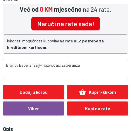
Već od
0 KM
mjesečno
na 24 rate.
Naruči na rate sada!
Iskoristi mogućnost kupovine na rate
BEZ potrebe za
kreditnom karticom.
Brand: Esperanza§Proizvođač:Esperanza
shopping_basket
Dodaj u korpu
Kupi 1-klikom
Viber
Kupi na rate
Opis