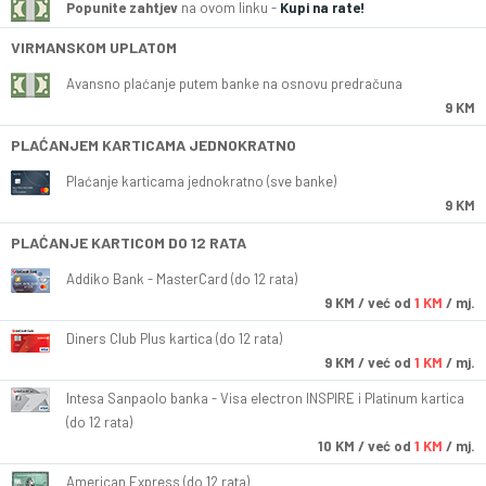
Popunite zahtjev
na ovom linku -
Kupi na rate!
VIRMANSKOM UPLATOM
Avansno plaćanje putem banke na osnovu predračuna
9 KM
PLAĆANJEM KARTICAMA JEDNOKRATNO
Plaćanje karticama jednokratno (sve banke)
9 KM
PLAĆANJE KARTICOM DO 12 RATA
Addiko Bank - MasterCard (do 12 rata)
9
KM
/ već od
1 KM
/ mj.
Diners Club Plus kartica (do 12 rata)
9
KM
/ već od
1 KM
/ mj.
Intesa Sanpaolo banka - Visa electron INSPIRE i Platinum kartica
(do 12 rata)
10
KM
/ već od
1 KM
/ mj.
American Express (do 12 rata)