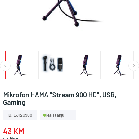
Mikrofon HAMA "Stream 900 HD", USB,
Gaming
ID: LJ120908
Na stanju
43 KM
s PDV-om