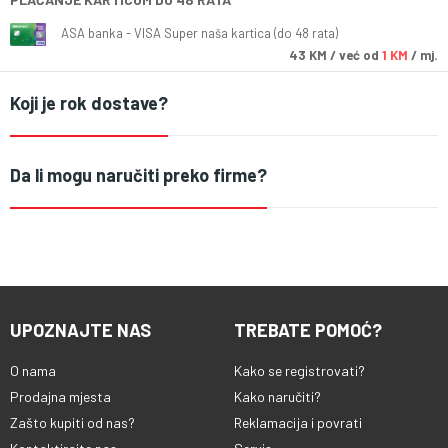
ASA banka - VISA Super naša kartica (do 48 rata)
43
KM
/ već od
1 KM
/ mj.
Koji je rok dostave?
Da li mogu naručiti preko firme?
UPOZNAJTE NAS
TREBATE POMOĆ?
O nama
Kako se registrovati?
Prodajna mjesta
Kako naručiti?
Zašto kupiti od nas?
Reklamacija i povrati