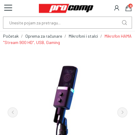
0
Početak
Oprema za računare
Mikrofoni i stalci
Mikrofon HAMA
"Stream 900 HD", USB, Gaming