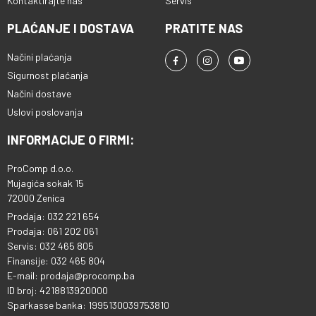
Kontaktirajte nas
Servis
PLAĆANJE I DOSTAVA
PRATITE NAS
Načini plaćanja
Sigurnost plaćanja
Načini dostave
Uslovi poslovanja
INFORMACIJE O FIRMI:
ProComp d.o.o.
Mujagića sokak 15
72000 Zenica
Prodaja: 032 221 654
Prodaja: 061 202 061
Servis: 032 465 805
Finansije: 032 465 804
E-mail: prodaja@procomp.ba
ID broj: 4218813920000
Sparkasse banka: 1995130039753810