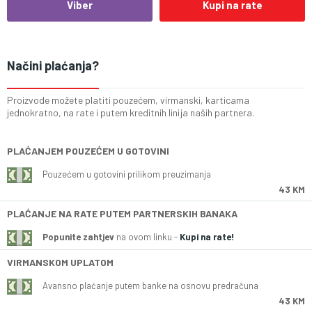
Viber
Kupi na rate
Načini plaćanja?
Proizvode možete platiti pouzećem, virmanski, karticama
jednokratno, na rate i putem kreditnih linija naših partnera.
PLAĆANJEM POUZEĆEM U GOTOVINI
Pouzećem u gotovini prilikom preuzimanja
43 KM
PLAĆANJE NA RATE PUTEM PARTNERSKIH BANAKA
Popunite zahtjev
na ovom linku -
Kupi na rate!
VIRMANSKOM UPLATOM
Avansno plaćanje putem banke na osnovu predračuna
43 KM