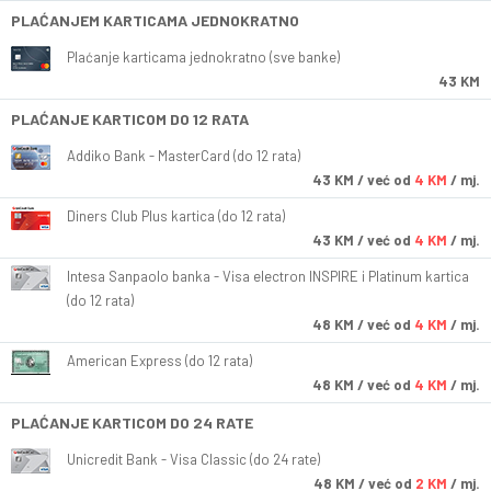
PLAĆANJEM KARTICAMA JEDNOKRATNO
Plaćanje karticama jednokratno (sve banke)
43 KM
PLAĆANJE KARTICOM DO 12 RATA
Addiko Bank - MasterCard (do 12 rata)
43
KM
/ već od
4 KM
/ mj.
Diners Club Plus kartica (do 12 rata)
43
KM
/ već od
4 KM
/ mj.
Intesa Sanpaolo banka - Visa electron INSPIRE i Platinum kartica
(do 12 rata)
48
KM
/ već od
4 KM
/ mj.
American Express (do 12 rata)
48
KM
/ već od
4 KM
/ mj.
PLAĆANJE KARTICOM DO 24 RATE
Unicredit Bank - Visa Classic (do 24 rate)
48
KM
/ već od
2 KM
/ mj.