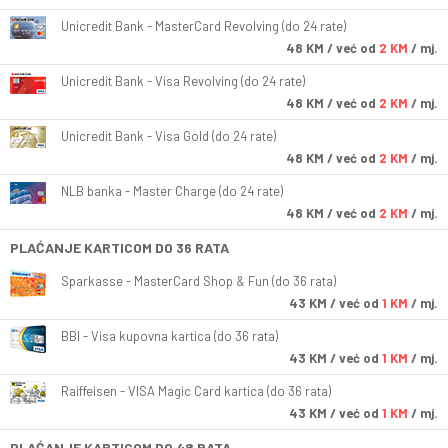
Unicredit Bank - MasterCard Revolving (do 24 rate)
48
KM
/ već od
2 KM
/ mj.
Unicredit Bank - Visa Revolving (do 24 rate)
48
KM
/ već od
2 KM
/ mj.
Unicredit Bank - Visa Gold (do 24 rate)
48
KM
/ već od
2 KM
/ mj.
NLB banka - Master Charge (do 24 rate)
48
KM
/ već od
2 KM
/ mj.
PLAĆANJE KARTICOM DO 36 RATA
Sparkasse - MasterCard Shop & Fun (do 36 rata)
43
KM
/ već od
1 KM
/ mj.
BBI - Visa kupovna kartica (do 36 rata)
43
KM
/ već od
1 KM
/ mj.
Raiffeisen - VISA Magic Card kartica (do 36 rata)
43
KM
/ već od
1 KM
/ mj.
PLAĆANJE KARTICOM DO 48 RATA