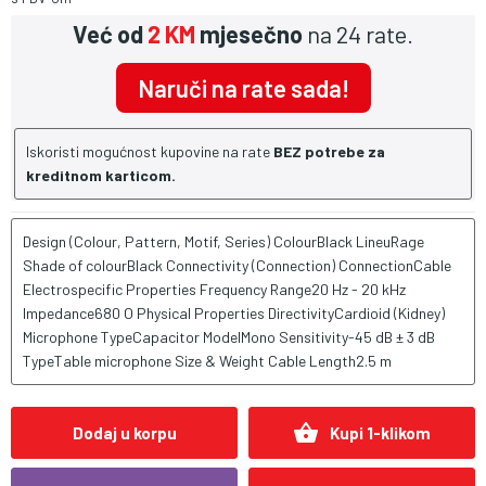
Već od
2 KM
mjesečno
na 24 rate.
Naruči na rate sada!
Iskoristi mogućnost kupovine na rate
BEZ potrebe za
kreditnom karticom.
Design (Colour, Pattern, Motif, Series) ColourBlack LineuRage
Shade of colourBlack Connectivity (Connection) ConnectionCable
Electrospecific Properties Frequency Range20 Hz - 20 kHz
Impedance680 O Physical Properties DirectivityCardioid (Kidney)
Microphone TypeCapacitor ModelMono Sensitivity-45 dB ± 3 dB
TypeTable microphone Size & Weight Cable Length2.5 m
shopping_basket
Dodaj u korpu
Kupi 1-klikom