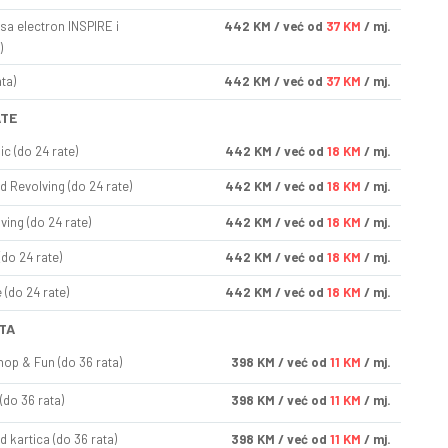
sa electron INSPIRE i
442
KM
/ već od
37 KM
/ mj.
)
ta)
442
KM
/ već od
37 KM
/ mj.
ATE
ic (do 24 rate)
442
KM
/ već od
18 KM
/ mj.
d Revolving (do 24 rate)
442
KM
/ već od
18 KM
/ mj.
ving (do 24 rate)
442
KM
/ već od
18 KM
/ mj.
(do 24 rate)
442
KM
/ već od
18 KM
/ mj.
(do 24 rate)
442
KM
/ već od
18 KM
/ mj.
TA
op & Fun (do 36 rata)
398
KM
/ već od
11 KM
/ mj.
(do 36 rata)
398
KM
/ već od
11 KM
/ mj.
d kartica (do 36 rata)
398
KM
/ već od
11 KM
/ mj.