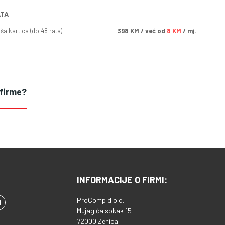
ATA
a kartica (do 48 rata)
398
KM
/ već od
8 KM
/ mj.
 firme?
INFORMACIJE O FIRMI:
ProComp d.o.o.
Mujagića sokak 15
72000 Zenica