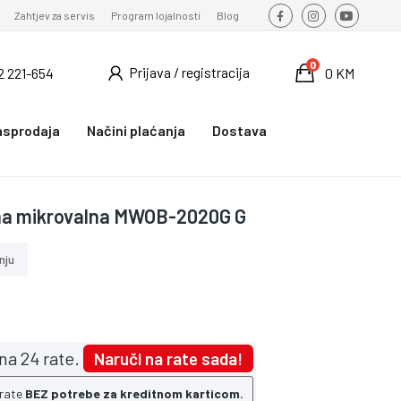
Zahtjev za servis
Program lojalnosti
Blog
0
Prijava / registracija
2 221-654
0 KM
asprodaja
Načini plaćanja
Dostava
a mikrovalna MWOB-2020G G
nju
na 24 rate.
Naruči na rate sada!
 rate
BEZ potrebe za kreditnom karticom.