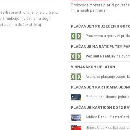
Proizvode možete platiti pouzećem
linija naših partnera.
 ili spraviti omiljeno jelo u trenu.
start funkcijom više nema dugih
ete u miru dočekati kraj
PLAĆANJEM POUZEĆEM U GOTO
Pouzećem u gotovini prili
PLAĆANJE NA RATE PUTEM PA
Popunite zahtjev
na ovom
VIRMANSKOM UPLATOM
Avansno plaćanje putem b
PLAĆANJEM KARTICAMA JEDN
Plaćanje karticama jednok
PLAĆANJE KARTICOM DO 12 RA
Addiko Bank - MasterCard (
Diners Club Plus kartica (do