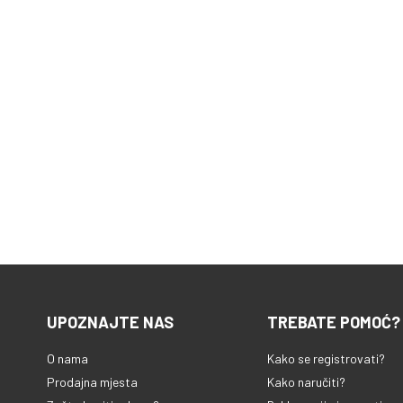
UPOZNAJTE NAS
TREBATE POMOĆ?
O nama
Kako se registrovati?
Prodajna mjesta
Kako naručiti?