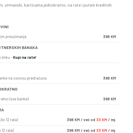
, virmanski, karticama jednokratno, na rate i putem kreditnih
VINI
kom preuzimanja
398 KM
RTNERSKIH BANAKA
 linku -
Kupi na rate!
anke na osnovu predračuna
398 KM
OKRATNO
ratno (sve banke)
398 KM
TA
do 12 rata)
398
KM
/ već od
33 KM
/ mj.
 12 rata)
398
KM
/ već od
33 KM
/ mj.