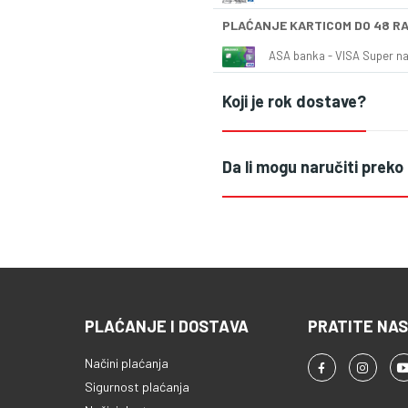
PLAĆANJE KARTICOM DO 48 R
ASA banka - VISA Super naš
Koji je rok dostave?
Da li mogu naručiti preko
PLAĆANJE I DOSTAVA
PRATITE NAS
Načini plaćanja
Sigurnost plaćanja