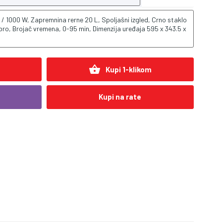
 / 1000 W, Zapremnina rerne 20 L, Spoljašni izgled, Crno staklo
ebro, Brojač vremena, 0-95 min, Dimenzija uređaja 595 x 343.5 x
shopping_basket
Kupi 1-klikom
Kupi na rate