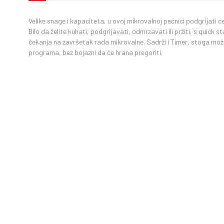
Velike snage i kapaciteta, u ovoj mikrovalnoj pećnici podgrijati ćete
Bilo da želite kuhati, podgrijavati, odmrzavati ili pržiti, s quick 
čekanja na završetak rada mikrovalne. Sadrži i Timer, stoga mož
programa, bez bojazni da će hrana pregoriti.