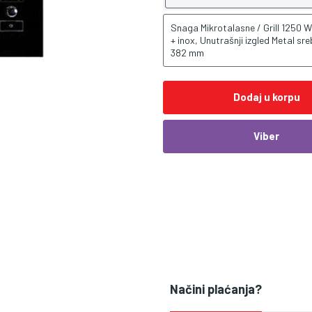
Snaga Mikrotalasne / Grill 1250 W
+ inox, Unutrašnji izgled Metal sr
382 mm
Dodaj u korpu
Viber
Načini plaćanja?