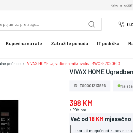
Kako naručiti?
03
Kupovina na rate
Zatražite ponudu
IT podrška
R
lne pećnice
VIVAX HOME Ugradbena mikrovalna MWOB-2020G G
VIVAX HOME Ugradben
ID: ZG0001213895
Na sta
398 KM
s PDV-om
Već od
18 KM
mjesečno
Iskoristi mogućnost kupovine na