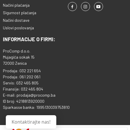
Načini plaćanja
Sigurnost plaćanja
Načini dostave
Uslovi poslovanja
INFORMACIJE O FIRMI:
ProComp d.o.o.
Mujagića sokak 15
72000 Zenica
Prodaja: 032 221 654
Prodaja: 061 202 061
Servis: 032 465 805
Finansije: 032 465 804
E-mail: prodaja@procomp.ba
ID broj: 4218813920000
Sparkasse banka: 1995130039753810
Kontaktirajte nas!