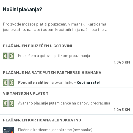
Načini plaćanja?
Proizvode možete platiti pouzećem, virmanski, karticama
jednokratno, na rate i putem kreditnih linija naših partnera.
PLAĆANJEM POUZEĆEM U GOTOVINI
Pouzećem u gotovini prilikom preuzimanja
1,043 KM
PLAĆANJE NA RATE PUTEM PARTNERSKIH BANAKA
Popunite zahtjev
na ovom linku -
Kupi na rate!
VIRMANSKOM UPLATOM
Avansno plaćanje putem banke na osnovu predračuna
1,043 KM
PLAĆANJEM KARTICAMA JEDNOKRATNO
Plaćanje karticama jednokratno (sve banke)