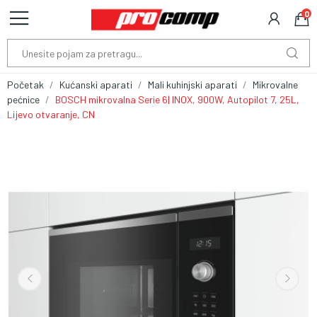
0
Početak
Kućanski aparati
Mali kuhinjski aparati
Mikrovalne
pećnice
BOSCH mikrovalna Serie 6| INOX, 900W, Autopilot 7, 25L,
Lijevo otvaranje, CN