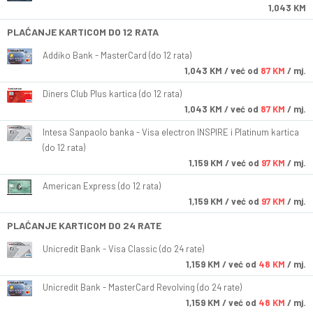
1,043 KM
PLAĆANJE KARTICOM DO 12 RATA
Addiko Bank - MasterCard (do 12 rata)
1,043
KM
/ već od
87 KM
/ mj.
Diners Club Plus kartica (do 12 rata)
1,043
KM
/ već od
87 KM
/ mj.
Intesa Sanpaolo banka - Visa electron INSPIRE i Platinum kartica
(do 12 rata)
1,159
KM
/ već od
97 KM
/ mj.
American Express (do 12 rata)
1,159
KM
/ već od
97 KM
/ mj.
PLAĆANJE KARTICOM DO 24 RATE
Unicredit Bank - Visa Classic (do 24 rate)
1,159
KM
/ već od
48 KM
/ mj.
Unicredit Bank - MasterCard Revolving (do 24 rate)
1,159
KM
/ već od
48 KM
/ mj.