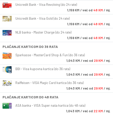
Unicredit Bank - Visa Revolving (do 24 rate)
1,159
KM
/ već od
48 KM
/ mj.
Unicredit Bank - Visa Gold (do 24 rate)
1,159
KM
/ već od
48 KM
/ mj.
NLB banka - Master Charge (do 24 rate)
1,159
KM
/ već od
48 KM
/ mj.
PLAĆANJE KARTICOM DO 36 RATA
Sparkasse - MasterCard Shop & Fun (do 36 rata)
1,043
KM
/ već od
29 KM
/ mj.
BBI - Visa kupovna kartica (do 36 rata)
1,043
KM
/ već od
29 KM
/ mj.
Raiffeisen - VISA Magic Card kartica (do 36 rata)
1,043
KM
/ već od
29 KM
/ mj.
PLAĆANJE KARTICOM DO 48 RATA
ASA banka - VISA Super naša kartica (do 48 rata)
1,043
KM
/ već od
22 KM
/ mj.