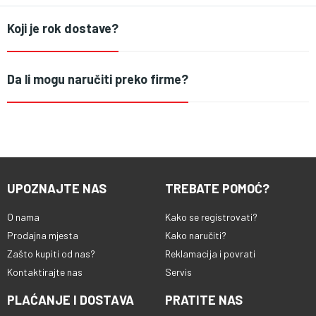
Koji je rok dostave?
Da li mogu naručiti preko firme?
UPOZNAJTE NAS
TREBATE POMOĆ?
O nama
Kako se registrovati?
Prodajna mjesta
Kako naručiti?
Zašto kupiti od nas?
Reklamacija i povrati
Kontaktirajte nas
Servis
PLAĆANJE I DOSTAVA
PRATITE NAS