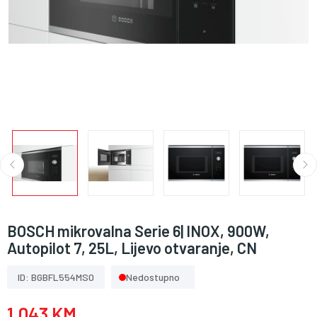
BOSCH mikrovalna Serie 6| INOX, 900W,
Autopilot 7, 25L, Lijevo otvaranje, CN
ID: BGBFL554MS0
Nedostupno
1.043 KM