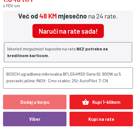
s PDV-om
Već od
48 KM
mjesečno
na 24 rate.
Naruči na rate sada!
Iskoristi mogućnost kupovine na rate
BEZ potrebe za
kreditnom karticom.
BOSCH ugradbena mikrovalna BFL554MS0 Serie 6|; 900W uz 5
postavki jačine; INOX- Crno staklo; 25l; AutoPilot 7; CN
shopping_basket
Dodaj u korpu
Kupi 1-klikom
Viber
Kupi na rate