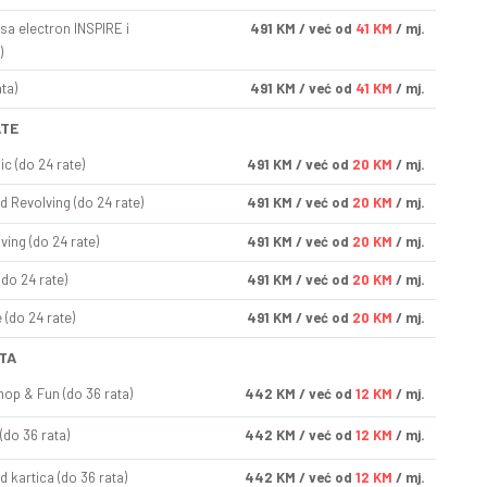
sa electron INSPIRE i
491
KM
/ već od
41 KM
/ mj.
)
ta)
491
KM
/ već od
41 KM
/ mj.
ATE
ic (do 24 rate)
491
KM
/ već od
20 KM
/ mj.
d Revolving (do 24 rate)
491
KM
/ već od
20 KM
/ mj.
ving (do 24 rate)
491
KM
/ već od
20 KM
/ mj.
(do 24 rate)
491
KM
/ već od
20 KM
/ mj.
(do 24 rate)
491
KM
/ već od
20 KM
/ mj.
TA
op & Fun (do 36 rata)
442
KM
/ već od
12 KM
/ mj.
(do 36 rata)
442
KM
/ već od
12 KM
/ mj.
d kartica (do 36 rata)
442
KM
/ već od
12 KM
/ mj.