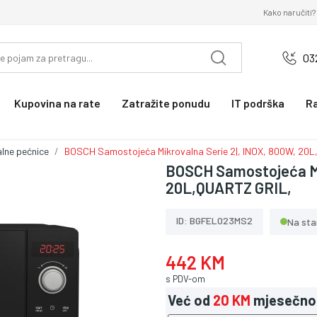
Kako naručiti?
03
Kupovina na rate
Zatražite ponudu
IT podrška
R
lne pećnice
BOSCH Samostojeća Mikrovalna Serie 2|, INOX, 800W, 20
BOSCH Samostojeća Mik
20L,QUARTZ GRIL,
ID: BGFEL023MS2
Na sta
442 KM
s PDV-om
Već od
20 KM
mjesečno