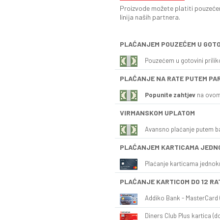
Proizvode možete platiti pouzećem
linija naših partnera.
PLAĆANJEM POUZEĆEM U GOTO
Pouzećem u gotovini prili
PLAĆANJE NA RATE PUTEM PA
Popunite zahtjev
na ovom
VIRMANSKOM UPLATOM
Avansno plaćanje putem b
PLAĆANJEM KARTICAMA JEDN
Plaćanje karticama jednok
PLAĆANJE KARTICOM DO 12 RA
Addiko Bank - MasterCard (
Diners Club Plus kartica (do