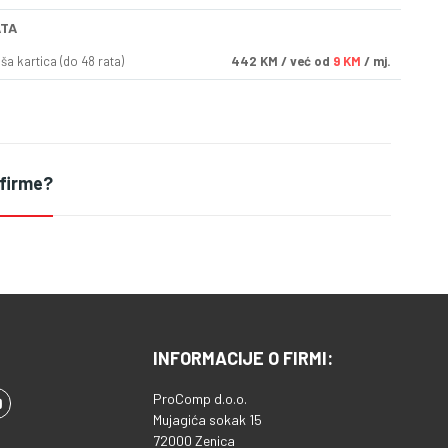
ATA
a kartica (do 48 rata)
442
KM
/ već od
9 KM
/ mj.
 firme?
INFORMACIJE O FIRMI:
ProComp d.o.o.
Mujagića sokak 15
72000 Zenica