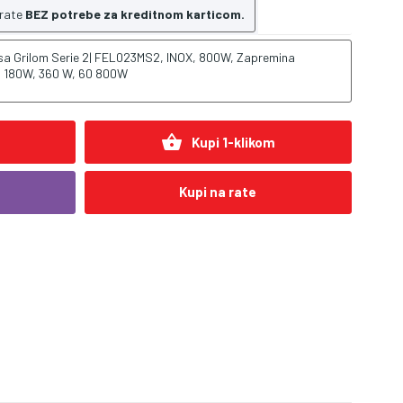
 rate
BEZ potrebe za kreditnom karticom.
a Grilom Serie 2| FEL023MS2, INOX, 800W, Zapremina
W, 180W, 360 W, 60 800W
shopping_basket
Kupi 1-klikom
Kupi na rate