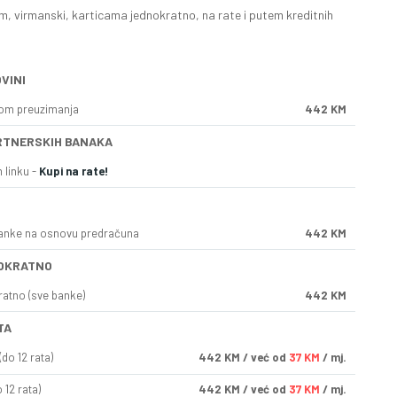
, virmanski, karticama jednokratno, na rate i putem kreditnih
VINI
kom preuzimanja
442 KM
RTNERSKIH BANAKA
 linku -
Kupi na rate!
anke na osnovu predračuna
442 KM
OKRATNO
ratno (sve banke)
442 KM
TA
do 12 rata)
442
KM
/ već od
37 KM
/ mj.
 12 rata)
442
KM
/ već od
37 KM
/ mj.