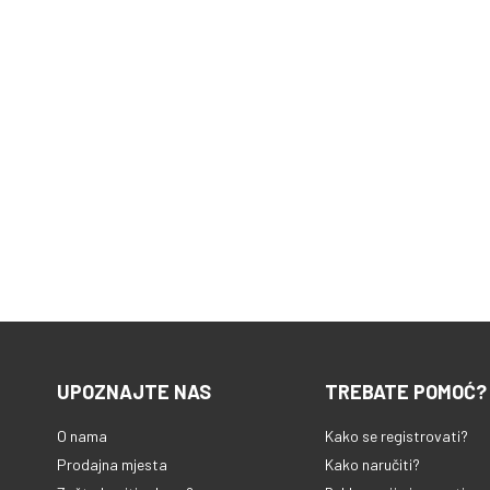
UPOZNAJTE NAS
TREBATE POMOĆ?
O nama
Kako se registrovati?
Prodajna mjesta
Kako naručiti?