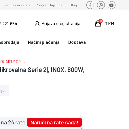
Zahtjev za servis
Program lojalnosti
Blog
0
Prijava / registracija
2 221-654
0 KM
asprodaja
Načini plaćanja
Dostava
L,QUARTZ GRIL,
rovalna Serie 2|, INOX, 800W,
nju
na 24 rate.
Naruči na rate sada!