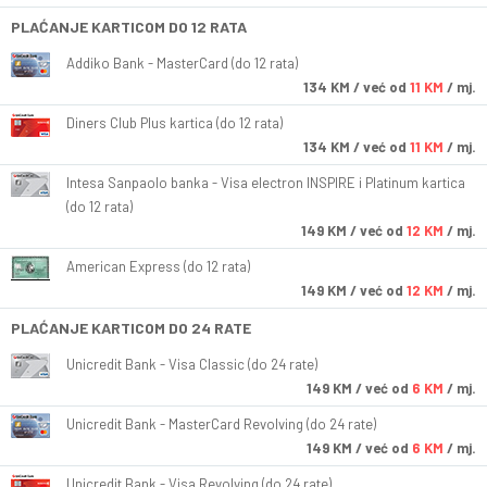
PLAĆANJE KARTICOM DO 12 RATA
Addiko Bank - MasterCard (do 12 rata)
134
KM
/ već od
11 KM
/ mj.
Diners Club Plus kartica (do 12 rata)
134
KM
/ već od
11 KM
/ mj.
Intesa Sanpaolo banka - Visa electron INSPIRE i Platinum kartica
(do 12 rata)
149
KM
/ već od
12 KM
/ mj.
American Express (do 12 rata)
149
KM
/ već od
12 KM
/ mj.
PLAĆANJE KARTICOM DO 24 RATE
Unicredit Bank - Visa Classic (do 24 rate)
149
KM
/ već od
6 KM
/ mj.
Unicredit Bank - MasterCard Revolving (do 24 rate)
149
KM
/ već od
6 KM
/ mj.
Unicredit Bank - Visa Revolving (do 24 rate)