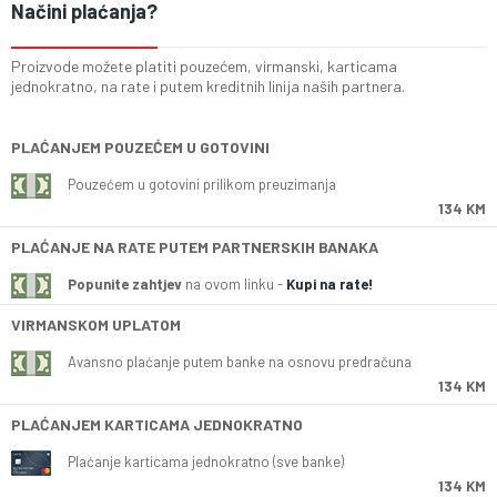
Načini plaćanja?
Proizvode možete platiti pouzećem, virmanski, karticama
jednokratno, na rate i putem kreditnih linija naših partnera.
PLAĆANJEM POUZEĆEM U GOTOVINI
Pouzećem u gotovini prilikom preuzimanja
134 KM
PLAĆANJE NA RATE PUTEM PARTNERSKIH BANAKA
Popunite zahtjev
na ovom linku -
Kupi na rate!
VIRMANSKOM UPLATOM
Avansno plaćanje putem banke na osnovu predračuna
134 KM
PLAĆANJEM KARTICAMA JEDNOKRATNO
Plaćanje karticama jednokratno (sve banke)
134 KM