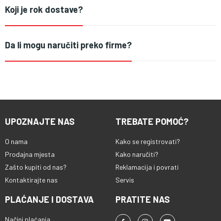
Koji je rok dostave?
Da li mogu naručiti preko firme?
UPOZNAJTE NAS
TREBATE POMOĆ?
O nama
Kako se registrovati?
Prodajna mjesta
Kako naručiti?
Zašto kupiti od nas?
Reklamacija i povrati
Kontaktirajte nas
Servis
PLAĆANJE I DOSTAVA
PRATITE NAS
Načini plaćanja