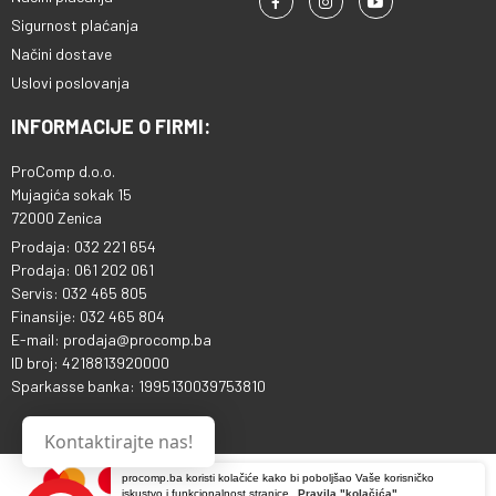
Sigurnost plaćanja
Načini dostave
Uslovi poslovanja
INFORMACIJE O FIRMI:
ProComp d.o.o.
Mujagića sokak 15
72000 Zenica
Prodaja: 032 221 654
Prodaja: 061 202 061
Servis: 032 465 805
Finansije: 032 465 804
E-mail: prodaja@procomp.ba
ID broj: 4218813920000
Sparkasse banka: 1995130039753810
Kontaktirajte nas!
procomp.ba koristi kolačiće kako bi poboljšao Vaše korisničko
iskustvo i funkcionalnost stranice.
Pravila "kolačića"