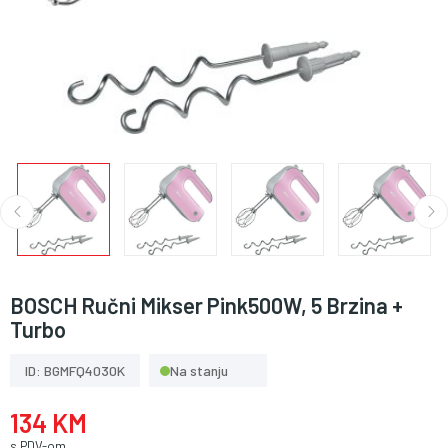
BOSCH Ručni Mikser Pink500W, 5 Brzina +
Turbo
ID: BGMFQ4030K
Na stanju
134 KM
s PDV-om