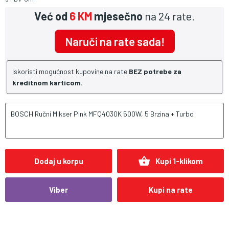
Već od
6 KM
mjesečno
na 24 rate.
Naruči na rate sada!
Iskoristi mogućnost kupovine na rate
BEZ potrebe za
kreditnom karticom.
BOSCH Ručni Mikser Pink MFQ4030K 500W, 5 Brzina + Turbo
shopping_basket
Dodaj u korpu
Kupi 1-klikom
Viber
Kupi na rate