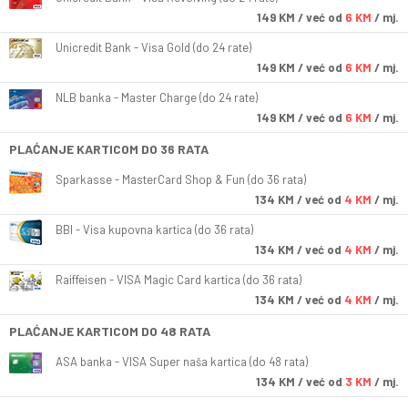
149
KM
/ već od
6 KM
/ mj.
Unicredit Bank - Visa Gold (do 24 rate)
149
KM
/ već od
6 KM
/ mj.
NLB banka - Master Charge (do 24 rate)
149
KM
/ već od
6 KM
/ mj.
PLAĆANJE KARTICOM DO 36 RATA
Sparkasse - MasterCard Shop & Fun (do 36 rata)
134
KM
/ već od
4 KM
/ mj.
BBI - Visa kupovna kartica (do 36 rata)
134
KM
/ već od
4 KM
/ mj.
Raiffeisen - VISA Magic Card kartica (do 36 rata)
134
KM
/ već od
4 KM
/ mj.
PLAĆANJE KARTICOM DO 48 RATA
ASA banka - VISA Super naša kartica (do 48 rata)
134
KM
/ već od
3 KM
/ mj.