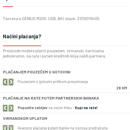
Tastatura GENIUS M200, USB, BiH, black, 31310019405
Načini plaćanja?
Proizvode možete platiti pouzećem, virmanski, karticama
jednokratno, na rate i putem kreditnih linija naših partnera.
PLAĆANJEM POUZEĆEM U GOTOVINI
Pouzećem u gotovini prilikom preuzimanja
26 KM
PLAĆANJE NA RATE PUTEM PARTNERSKIH BANAKA
Popunite zahtjev
na ovom linku -
Kupi na rate!
VIRMANSKOM UPLATOM
Avansno plaćanje putem banke na osnovu predračuna