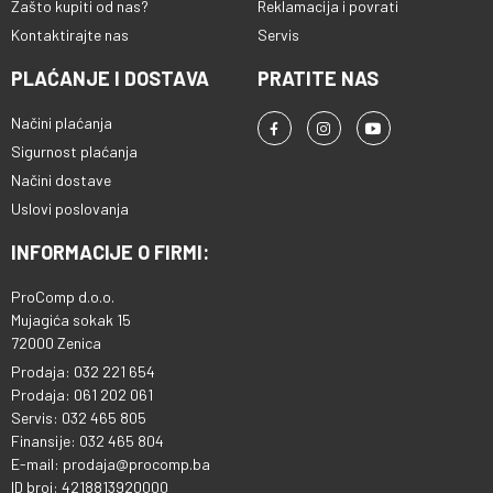
Zašto kupiti od nas?
Reklamacija i povrati
Kontaktirajte nas
Servis
PLAĆANJE I DOSTAVA
PRATITE NAS
Načini plaćanja
Sigurnost plaćanja
Načini dostave
Uslovi poslovanja
INFORMACIJE O FIRMI:
ProComp d.o.o.
Mujagića sokak 15
72000 Zenica
Prodaja: 032 221 654
Prodaja: 061 202 061
Servis: 032 465 805
Finansije: 032 465 804
E-mail: prodaja@procomp.ba
ID broj: 4218813920000