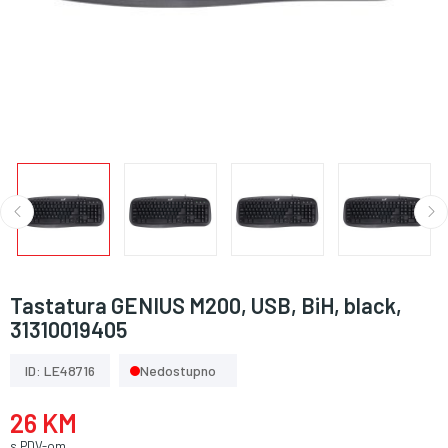
Tastatura GENIUS M200, USB, BiH, black,
31310019405
ID: LE48716
Nedostupno
26 KM
s PDV-om