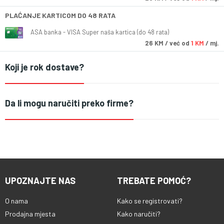
PLAĆANJE KARTICOM DO 48 RATA
ASA banka - VISA Super naša kartica (do 48 rata)
26
KM
/ već od
1 KM
/ mj.
Koji je rok dostave?
Da li mogu naručiti preko firme?
UPOZNAJTE NAS
TREBATE POMOĆ?
O nama
Kako se registrovati?
Prodajna mjesta
Kako naručiti?