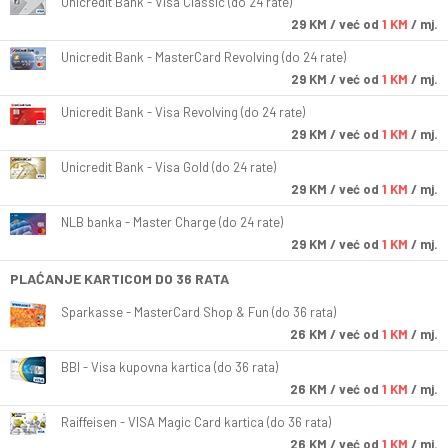
Unicredit Bank - Visa Classic (do 24 rate)
29
KM
/ već od
1 KM
/ mj.
Unicredit Bank - MasterCard Revolving (do 24 rate)
29
KM
/ već od
1 KM
/ mj.
Unicredit Bank - Visa Revolving (do 24 rate)
29
KM
/ već od
1 KM
/ mj.
Unicredit Bank - Visa Gold (do 24 rate)
29
KM
/ već od
1 KM
/ mj.
NLB banka - Master Charge (do 24 rate)
29
KM
/ već od
1 KM
/ mj.
PLAĆANJE KARTICOM DO 36 RATA
Sparkasse - MasterCard Shop & Fun (do 36 rata)
26
KM
/ već od
1 KM
/ mj.
BBI - Visa kupovna kartica (do 36 rata)
26
KM
/ već od
1 KM
/ mj.
Raiffeisen - VISA Magic Card kartica (do 36 rata)
26
KM
/ već od
1 KM
/ mj.