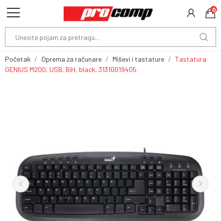
0
Početak
Oprema za računare
Miševi i tastature
Tastatura
GENIUS M200, USB, BiH, black, 31310019405