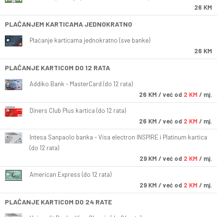
26 KM
PLAĆANJEM KARTICAMA JEDNOKRATNO
Plaćanje karticama jednokratno (sve banke)
26 KM
PLAĆANJE KARTICOM DO 12 RATA
Addiko Bank - MasterCard (do 12 rata)
26
KM
/ već od
2 KM
/ mj.
Diners Club Plus kartica (do 12 rata)
26
KM
/ već od
2 KM
/ mj.
Intesa Sanpaolo banka - Visa electron INSPIRE i Platinum kartica
(do 12 rata)
29
KM
/ već od
2 KM
/ mj.
American Express (do 12 rata)
29
KM
/ već od
2 KM
/ mj.
PLAĆANJE KARTICOM DO 24 RATE