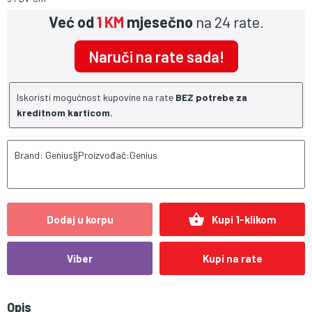
Već od
1 KM
mjesečno
na 24 rate.
Naruči na rate sada!
Iskoristi mogućnost kupovine na rate
BEZ potrebe za
kreditnom karticom.
Brand: Genius§Proizvođač:Genius
shopping_basket
Dodaj u korpu
Kupi 1-klikom
Viber
Kupi na rate
Opis