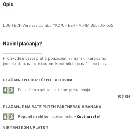
Opis
LOGITECH Wireless Combo MK270 - EER - ADRIA 920-004532
Načini plaćanja?
Proizvode možete platiti pouzećem, virmanski, karticama
jednokratno, na rate i putem kreditnih linija naših partnera.
PLAĆANJEM POUZEĆEM U GOTOVINI
Pouzećem u gotovini prilikom preuzimanja
108 KM
PLAĆANJE NA RATE PUTEM PARTNERSKIH BANAKA
Popunite zahtjev
na ovom linku -
Kupi na rate!
VIRMANSKOM UPLATOM