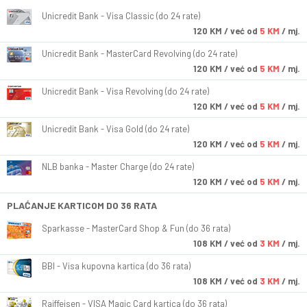
Unicredit Bank - Visa Classic (do 24 rate)
120
KM
/ već od
5 KM
/ mj.
Unicredit Bank - MasterCard Revolving (do 24 rate)
120
KM
/ već od
5 KM
/ mj.
Unicredit Bank - Visa Revolving (do 24 rate)
120
KM
/ već od
5 KM
/ mj.
Unicredit Bank - Visa Gold (do 24 rate)
120
KM
/ već od
5 KM
/ mj.
NLB banka - Master Charge (do 24 rate)
120
KM
/ već od
5 KM
/ mj.
PLAĆANJE KARTICOM DO 36 RATA
Sparkasse - MasterCard Shop & Fun (do 36 rata)
108
KM
/ već od
3 KM
/ mj.
BBI - Visa kupovna kartica (do 36 rata)
108
KM
/ već od
3 KM
/ mj.
Raiffeisen - VISA Magic Card kartica (do 36 rata)