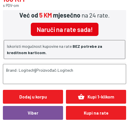
s PDV-om
Već od
5 KM
mjesečno
na 24 rate.
Naruči na rate sada!
Iskoristi mogućnost kupovine na rate
BEZ potrebe za
kreditnom karticom.
Brand: Logitech§Proizvođač:Logitech
shopping_basket
Dodaj u korpu
Kupi 1-klikom
Viber
Kupi na rate