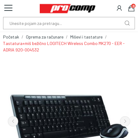
0
Početak
Oprema za računare
Miševi i tastature
Tastatura+miš bežično LOGITECH Wireless Combo MK270 - EER -
ADRIA 920-004532