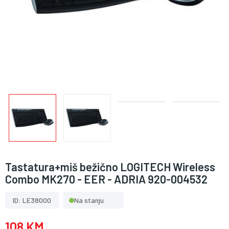
Tastatura+miš bežično LOGITECH Wireless
Combo MK270 - EER - ADRIA 920-004532
ID: LE38000
Na stanju
108 KM