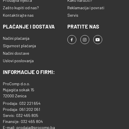
Prodajna mjesta
Kako naručiti?
Zašto kupiti od nas?
Reklamacija i povrati
Kontaktirajte nas
Servis
PLAĆANJE I DOSTAVA
PRATITE NAS
Načini plaćanja
Sigurnost plaćanja
Načini dostave
Uslovi poslovanja
INFORMACIJE O FIRMI:
ProComp d.o.o.
Mujagića sokak 15
72000 Zenica
Prodaja: 032 221 654
Prodaja: 061 202 061
Servis: 032 465 805
Finansije: 032 465 804
E-mail: prodaja@procomp.ba