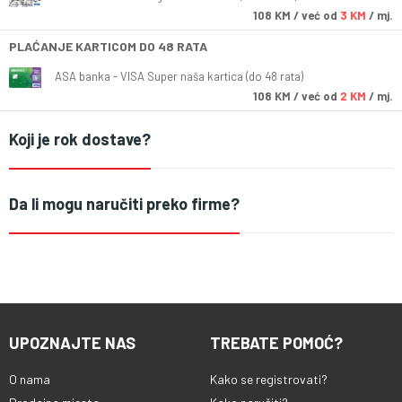
108
KM
/ već od
3 KM
/ mj.
PLAĆANJE KARTICOM DO 48 RATA
ASA banka - VISA Super naša kartica (do 48 rata)
108
KM
/ već od
2 KM
/ mj.
Koji je rok dostave?
Da li mogu naručiti preko firme?
UPOZNAJTE NAS
TREBATE POMOĆ?
O nama
Kako se registrovati?