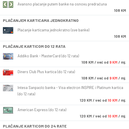
Avansno plaćanje putem banke na osnovu predračuna
108 KM
PLAĆANJEM KARTICAMA JEDNOKRATNO
Plaćanje karticama jednokratno (sve banke)
108 KM
PLAĆANJE KARTICOM DO 12 RATA
Addiko Bank - MasterCard (do 12 rata)
108
KM
/ već od
9 KM
/ mj.
Diners Club Plus kartica (do 12 rata)
108
KM
/ već od
9 KM
/ mj.
Intesa Sanpaolo banka - Visa electron INSPIRE i Platinum kartica
(do 12 rata)
120
KM
/ već od
10 KM
/ mj.
American Express (do 12 rata)
120
KM
/ već od
10 KM
/ mj.
PLAĆANJE KARTICOM DO 24 RATE