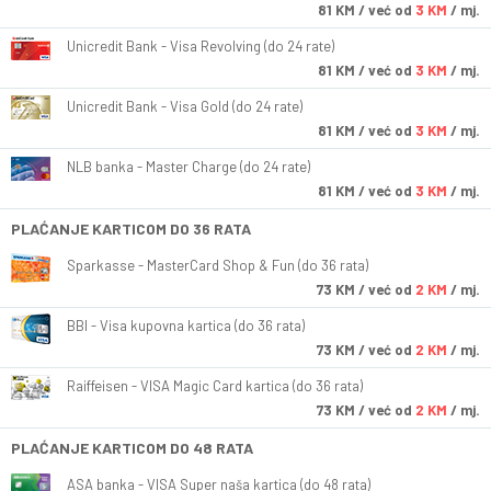
81
KM
/ već od
3 KM
/ mj.
Unicredit Bank - Visa Revolving (do 24 rate)
81
KM
/ već od
3 KM
/ mj.
Unicredit Bank - Visa Gold (do 24 rate)
81
KM
/ već od
3 KM
/ mj.
NLB banka - Master Charge (do 24 rate)
81
KM
/ već od
3 KM
/ mj.
PLAĆANJE KARTICOM DO 36 RATA
Sparkasse - MasterCard Shop & Fun (do 36 rata)
73
KM
/ već od
2 KM
/ mj.
BBI - Visa kupovna kartica (do 36 rata)
73
KM
/ već od
2 KM
/ mj.
Raiffeisen - VISA Magic Card kartica (do 36 rata)
73
KM
/ već od
2 KM
/ mj.
PLAĆANJE KARTICOM DO 48 RATA
ASA banka - VISA Super naša kartica (do 48 rata)