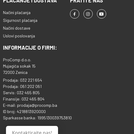
PLAĆANJE I DOSTAVA
PRATITE NAS
Načini plaćanja
Sigurnost plaćanja
Načini dostave
Uslovi poslovanja
INFORMACIJE O FIRMI:
ProComp d.o.o.
Mujagića sokak 15
72000 Zenica
Prodaja: 032 221 654
Prodaja: 061 202 061
Servis: 032 465 805
Finansije: 032 465 804
E-mail: prodaja@procomp.ba
ID broj: 4218813920000
Sparkasse banka: 1995130039753810
Kontaktirajte nas!