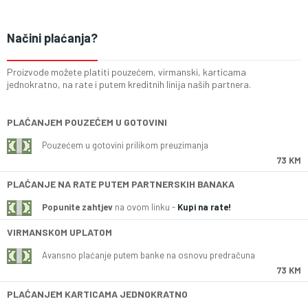
Načini plaćanja?
Proizvode možete platiti pouzećem, virmanski, karticama
jednokratno, na rate i putem kreditnih linija naših partnera.
PLAĆANJEM POUZEĆEM U GOTOVINI
Pouzećem u gotovini prilikom preuzimanja
73 KM
PLAĆANJE NA RATE PUTEM PARTNERSKIH BANAKA
Popunite zahtjev
na ovom linku -
Kupi na rate!
VIRMANSKOM UPLATOM
Avansno plaćanje putem banke na osnovu predračuna
73 KM
PLAĆANJEM KARTICAMA JEDNOKRATNO