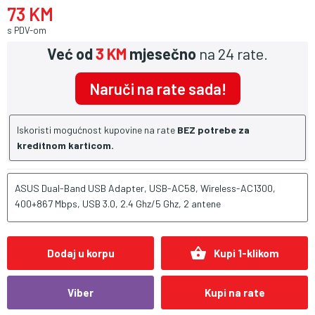
73 KM
s PDV-om
Već od
3 KM
mjesečno
na 24 rate.
Naruči na rate sada!
Iskoristi mogućnost kupovine na rate
BEZ potrebe za
kreditnom karticom.
ASUS Dual-Band USB Adapter, USB-AC58, Wireless-AC1300,
400+867 Mbps, USB 3.0, 2.4 Ghz/5 Ghz, 2 antene
shopping_basket
Dodaj u korpu
Kupi 1-klikom
Viber
Kupi na rate