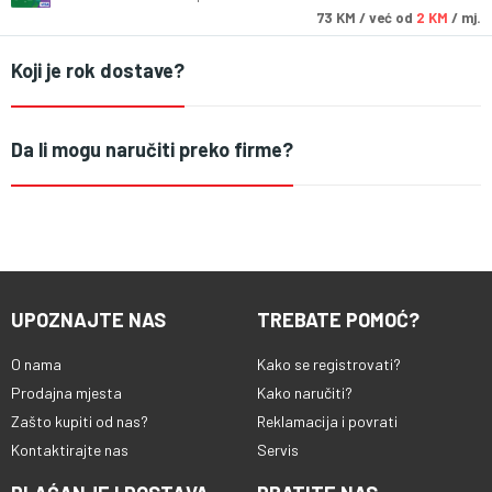
73
KM
/ već od
2 KM
/ mj.
Koji je rok dostave?
Da li mogu naručiti preko firme?
UPOZNAJTE NAS
TREBATE POMOĆ?
O nama
Kako se registrovati?
Prodajna mjesta
Kako naručiti?
Zašto kupiti od nas?
Reklamacija i povrati
Kontaktirajte nas
Servis