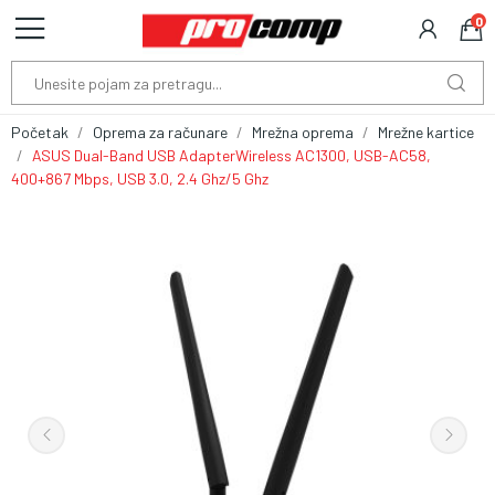
0
Početak
Oprema za računare
Mrežna oprema
Mrežne kartice
ASUS Dual-Band USB AdapterWireless AC1300, USB-AC58,
400+867 Mbps, USB 3.0, 2.4 Ghz/5 Ghz