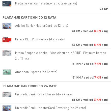
Plaćanje karticama jednokratno (sve banke)
73 KM
PLAĆANJE KARTICOM DO 12 RATA
Addiko Bank - MasterCard (do 12 rata)
73
KM
/ već od
6 KM
/ mj.
Diners Club Plus kartica (do 12 rata)
73
KM
/ već od
6 KM
/ mj.
Intesa Sanpaolo banka - Visa electron INSPIRE i Platinum kartica
(do 12 rata)
81
KM
/ već od
7 KM
/ mj.
American Express (do 12 rata)
81
KM
/ već od
7 KM
/ mj.
PLAĆANJE KARTICOM DO 24 RATE
Unicredit Bank - Visa Classic (do 24 rate)
81
KM
/ već od
3 KM
/ mj.
Unicredit Bank - MasterCard Revolving (do 24 rate)