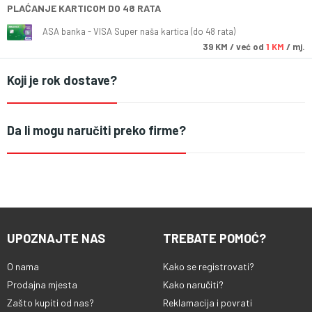
PLAĆANJE KARTICOM DO 48 RATA
ASA banka - VISA Super naša kartica (do 48 rata)
39
KM
/ već od
1 KM
/ mj.
Koji je rok dostave?
Da li mogu naručiti preko firme?
UPOZNAJTE NAS
TREBATE POMOĆ?
O nama
Kako se registrovati?
Prodajna mjesta
Kako naručiti?
Zašto kupiti od nas?
Reklamacija i povrati