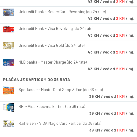
43
KM
/ već od
2 KM
/ mj.
Unicredit Bank - MasterCard Revolving (do 24 rate)
43
KM
/ već od
2 KM
/ mj.
Unicredit Bank - Visa Revolving (do 24 rate)
43
KM
/ već od
2 KM
/ mj.
Unicredit Bank - Visa Gold (do 24 rate)
43
KM
/ već od
2 KM
/ mj.
NLB banka - Master Charge (do 24 rate)
43
KM
/ već od
2 KM
/ mj.
PLAĆANJE KARTICOM DO 36 RATA
Sparkasse - MasterCard Shop & Fun (do 36 rata)
39
KM
/ već od
1 KM
/ mj.
BBI - Visa kupovna kartica (do 36 rata)
39
KM
/ već od
1 KM
/ mj.
Raiffeisen - VISA Magic Card kartica (do 36 rata)
39
KM
/ već od
1 KM
/ mj.