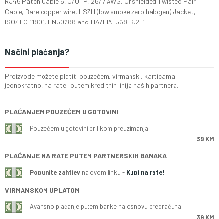
RJ45 Patch Cable 6, U/UTP, 26/7 AWG, Unshielded Twisted Pair
Cable, Bare copper wire, LSZH (low smoke zero halogen) Jacket,
ISO/IEC 11801, EN50288 and TIA/EIA-568-B.2-1
Načini plaćanja?
Proizvode možete platiti pouzećem, virmanski, karticama
jednokratno, na rate i putem kreditnih linija naših partnera.
PLAĆANJEM POUZEĆEM U GOTOVINI
Pouzećem u gotovini prilikom preuzimanja
39 KM
PLAĆANJE NA RATE PUTEM PARTNERSKIH BANAKA
Popunite zahtjev
na ovom linku -
Kupi na rate!
VIRMANSKOM UPLATOM
Avansno plaćanje putem banke na osnovu predračuna
39 KM