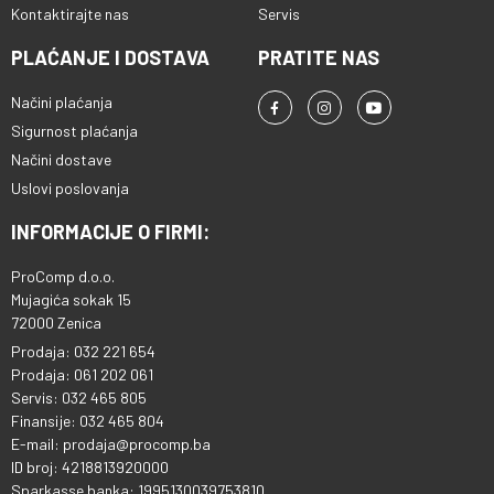
Kontaktirajte nas
Servis
PLAĆANJE I DOSTAVA
PRATITE NAS
Načini plaćanja
Sigurnost plaćanja
Načini dostave
Uslovi poslovanja
INFORMACIJE O FIRMI:
ProComp d.o.o.
Mujagića sokak 15
72000 Zenica
Prodaja: 032 221 654
Prodaja: 061 202 061
Servis: 032 465 805
Finansije: 032 465 804
E-mail: prodaja@procomp.ba
ID broj: 4218813920000
Sparkasse banka: 1995130039753810