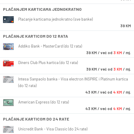
PLAĆANJEM KARTICAMA JEDNOKRATNO
Plaćanje karticama jednokratno (sve banke)
39 KM
PLAĆANJE KARTICOM DO 12 RATA
Addiko Bank - MasterCard (do 12 rata)
39
KM
/ već od
3 KM
/ mj.
Diners Club Plus kartica (do 12 rata)
39
KM
/ već od
3 KM
/ mj.
Intesa Sanpaolo banka - Visa electron INSPIRE i Platinum kartica
(do 12 rata)
43
KM
/ već od
4 KM
/ mj.
American Express (do 12 rata)
43
KM
/ već od
4 KM
/ mj.
PLAĆANJE KARTICOM DO 24 RATE
Unicredit Bank - Visa Classic (do 24 rate)