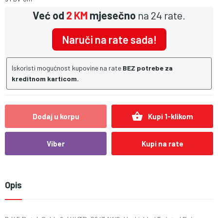
Već od
2 KM
mjesečno
na 24 rate.
Naruči na rate sada!
Iskoristi mogućnost kupovine na rate
BEZ potrebe za
kreditnom karticom.
shopping_basket
Dodaj u korpu
Kupi 1-klikom
Viber
Kupi na rate
Opis