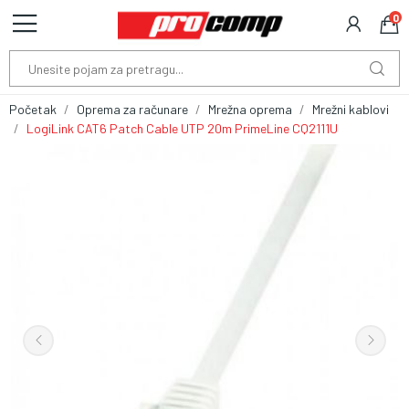
0
Početak
Oprema za računare
Mrežna oprema
Mrežni kablovi
LogiLink CAT6 Patch Cable UTP 20m PrimeLine CQ2111U