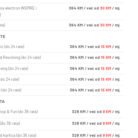
sa electron INSPIRE i
364
KM
/ već od
30 KM
/ mj.
)
ta)
364
KM
/ već od
30 KM
/ mj.
ATE
ic (do 24 rate)
364
KM
/ već od
15 KM
/ mj.
d Revolving (do 24 rate)
364
KM
/ već od
15 KM
/ mj.
ving (do 24 rate)
364
KM
/ već od
15 KM
/ mj.
(do 24 rate)
364
KM
/ već od
15 KM
/ mj.
(do 24 rate)
364
KM
/ već od
15 KM
/ mj.
TA
op & Fun (do 36 rata)
328
KM
/ već od
9 KM
/ mj.
(do 36 rata)
328
KM
/ već od
9 KM
/ mj.
d kartica (do 36 rata)
328
KM
/ već od
9 KM
/ mj.