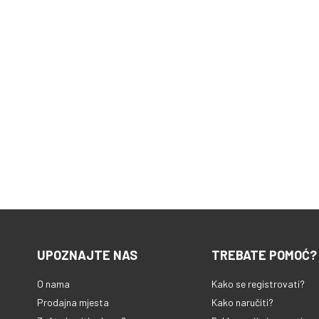
UPOZNAJTE NAS
TREBATE POMOĆ?
O nama
Kako se registrovati?
Prodajna mjesta
Kako naručiti?