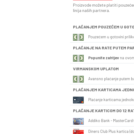
Proizvode možete platiti pouzećem
linija naših partnera.
PLAĆANJEM POUZEĆEM U GOTO
Pouzećem u gotovini prili
PLAĆANJE NA RATE PUTEM PA
Popunite zahtjev
na ovom
VIRMANSKOM UPLATOM
Avansno plaćanje putem b
PLAĆANJEM KARTICAMA JEDN
Plaćanje karticama jednok
PLAĆANJE KARTICOM DO 12 RA
Addiko Bank - MasterCard (
Diners Club Plus kartica (do