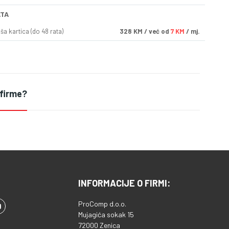
ATA
a kartica (do 48 rata)
328
KM
/ već od
7 KM
/ mj.
 firme?
INFORMACIJE O FIRMI:
ProComp d.o.o.
Mujagića sokak 15
72000 Zenica