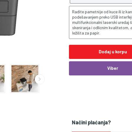
Radite pametnije od kuce ili iz k
podešavanjem preko USB interfejsa
multifunkcionalni laserski uredaj
skeniranja i odlicnim kvalitetom
ležišta za papir.
Dodaj u korpu
Viber
Načini plaćanja?