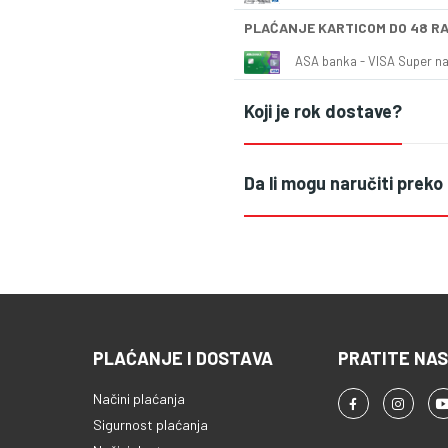
PLAĆANJE KARTICOM DO 48 R
ASA banka - VISA Super naš
Koji je rok dostave?
Da li mogu naručiti preko
PLAĆANJE I DOSTAVA
PRATITE NAS
Načini plaćanja
Sigurnost plaćanja