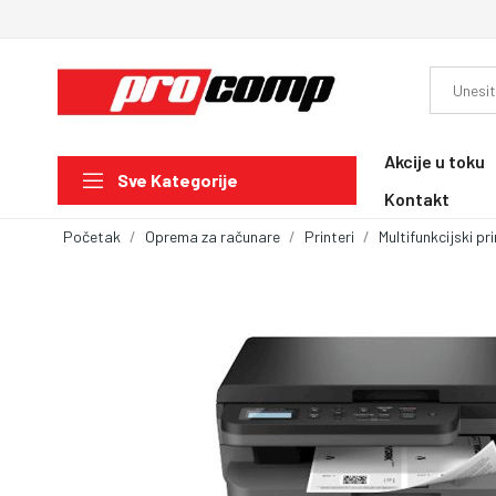
Akcije u toku
Sve Kategorije
Kontakt
Početak
Oprema za računare
Printeri
Multifunkcijski pri