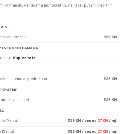
, virmanski, karticama jednokratno, na rate i putem kreditnih
VINI
kom preuzimanja
328 KM
RTNERSKIH BANAKA
 linku -
Kupi na rate!
anke na osnovu predračuna
328 KM
OKRATNO
ratno (sve banke)
328 KM
TA
do 12 rata)
328
KM
/ već od
27 KM
/ mj.
 12 rata)
328
KM
/ već od
27 KM
/ mj.