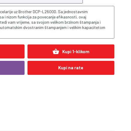
ancelarije uz Brother DCP-L2600D. Sa jednostavnim
 i nizom funkcija za povecanje efikasnosti, ovaj
 štedi vam vrijeme, sa svojom velikom brzinom štampanja i
, automatskim dvostranim štampanjem i velikim kapacitetom
shopping_basket
Kupi 1-klikom
Kupi na rate