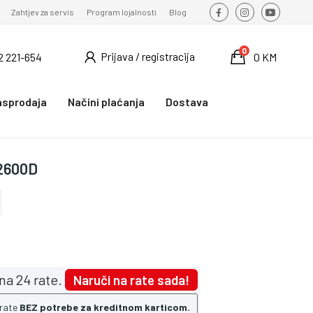
Zahtjev za servis
Program lojalnosti
Blog
0
Prijava / registracija
2 221-654
0 KM
asprodaja
Načini plaćanja
Dostava
2600D
na 24 rate.
Naruči na rate sada!
 rate
BEZ potrebe za kreditnom karticom.