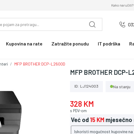
Kako naručiti?
03
Kupovina na rate
Zatražite ponudu
IT podrška
R
nteri
MFP BROTHER DCP-L2600D
MFP BROTHER DCP-L
ID: LJ124003
Na stanju
328 KM
s PDV-om
Već od
15 KM
mjesečno
Iskoristi mogućnost kupovine na