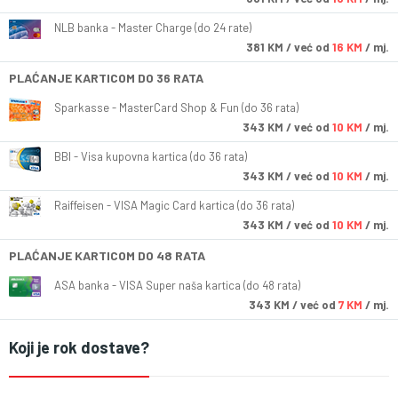
NLB banka - Master Charge (do 24 rate)
381
KM
/ već od
16 KM
/ mj.
PLAĆANJE KARTICOM DO 36 RATA
Sparkasse - MasterCard Shop & Fun (do 36 rata)
343
KM
/ već od
10 KM
/ mj.
BBI - Visa kupovna kartica (do 36 rata)
343
KM
/ već od
10 KM
/ mj.
Raiffeisen - VISA Magic Card kartica (do 36 rata)
343
KM
/ već od
10 KM
/ mj.
PLAĆANJE KARTICOM DO 48 RATA
ASA banka - VISA Super naša kartica (do 48 rata)
343
KM
/ već od
7 KM
/ mj.
Koji je rok dostave?