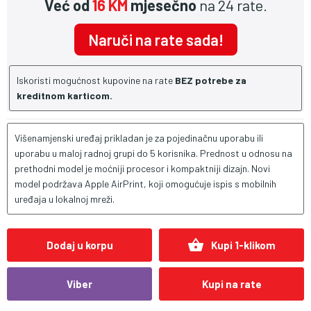
Već od
16 KM
mjesečno
na 24 rate.
Naruči na rate sada!
Iskoristi mogućnost kupovine na rate
BEZ potrebe za
kreditnom karticom.
Višenamjenski uređaj prikladan je za pojedinačnu uporabu ili
uporabu u maloj radnoj grupi do 5 korisnika. Prednost u odnosu na
prethodni model je moćniji procesor i kompaktniji dizajn. Novi
model podržava Apple AirPrint, koji omogućuje ispis s mobilnih
uređaja u lokalnoj mreži.
shopping_basket
Dodaj u korpu
Kupi 1-klikom
Viber
Kupi na rate