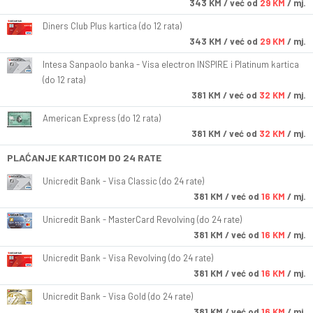
343
KM
/ već od
29 KM
/ mj.
Diners Club Plus kartica (do 12 rata)
343
KM
/ već od
29 KM
/ mj.
Intesa Sanpaolo banka - Visa electron INSPIRE i Platinum kartica
(do 12 rata)
381
KM
/ već od
32 KM
/ mj.
American Express (do 12 rata)
381
KM
/ već od
32 KM
/ mj.
PLAĆANJE KARTICOM DO 24 RATE
Unicredit Bank - Visa Classic (do 24 rate)
381
KM
/ već od
16 KM
/ mj.
Unicredit Bank - MasterCard Revolving (do 24 rate)
381
KM
/ već od
16 KM
/ mj.
Unicredit Bank - Visa Revolving (do 24 rate)
381
KM
/ već od
16 KM
/ mj.
Unicredit Bank - Visa Gold (do 24 rate)
381
KM
/ već od
16 KM
/ mj.