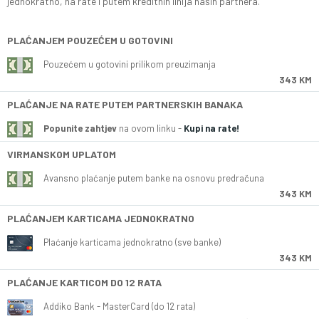
jednokratno, na rate i putem kreditnih linija naših partnera.
PLAĆANJEM POUZEĆEM U GOTOVINI
Pouzećem u gotovini prilikom preuzimanja
343 KM
PLAĆANJE NA RATE PUTEM PARTNERSKIH BANAKA
Popunite zahtjev
na ovom linku -
Kupi na rate!
VIRMANSKOM UPLATOM
Avansno plaćanje putem banke na osnovu predračuna
343 KM
PLAĆANJEM KARTICAMA JEDNOKRATNO
Plaćanje karticama jednokratno (sve banke)
343 KM
PLAĆANJE KARTICOM DO 12 RATA
Addiko Bank - MasterCard (do 12 rata)