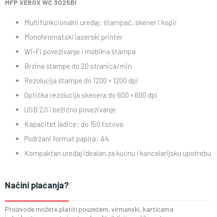
MFP XEROX WC 3025BI
Multifunkcionalni uređaj: štampač, skener i kopir
Monohromatski laserski printer
Wi-Fi povezivanje i mobilna štampa
Brzina štampe do 20 stranica/min
Rezolucija štampe do 1200 × 1200 dpi
Optička rezolucija skenera do 600 × 600 dpi
USB 2.0 i bežično povezivanje
Kapacitet ladice: do 150 listova
Podržani format papira: A4
Kompaktan uređaj idealan za kućnu i kancelarijsku upotrebu
Načini plaćanja?
Proizvode možete platiti pouzećem, virmanski, karticama