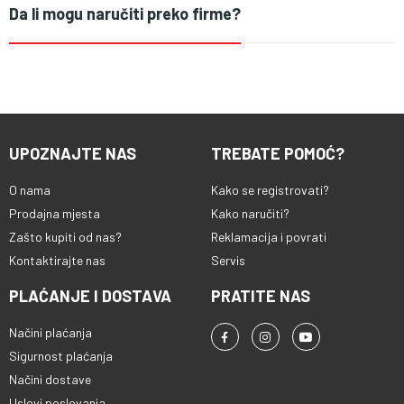
Da li mogu naručiti preko firme?
UPOZNAJTE NAS
TREBATE POMOĆ?
O nama
Kako se registrovati?
Prodajna mjesta
Kako naručiti?
Zašto kupiti od nas?
Reklamacija i povrati
Kontaktirajte nas
Servis
PLAĆANJE I DOSTAVA
PRATITE NAS
Načini plaćanja
Sigurnost plaćanja
Načini dostave
Uslovi poslovanja