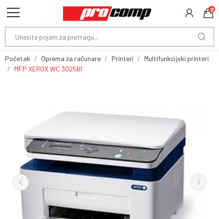
0
Početak
Oprema za računare
Printeri
Multifunkcijski printeri
MFP XEROX WC 3025BI