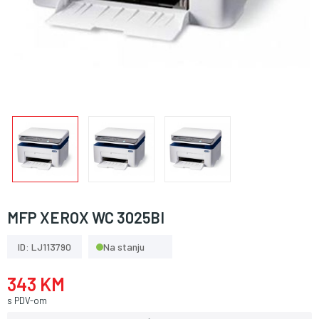
MFP XEROX WC 3025BI
ID: LJ113790
Na stanju
343 KM
s PDV-om