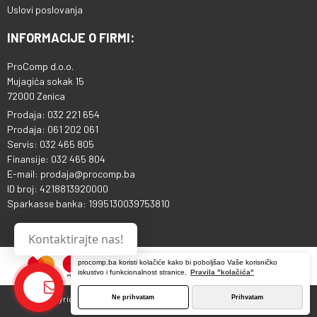
Uslovi poslovanja
INFORMACIJE O FIRMI:
ProComp d.o.o.
Mujagića sokak 15
72000 Zenica
Prodaja: 032 221 654
Prodaja: 061 202 061
Servis: 032 465 805
Finansije: 032 465 804
E-mail: prodaja@procomp.ba
ID broj: 4218813920000
Sparkasse banka: 1995130039753810
Kontaktirajte nas!
procomp.ba koristi kolačiće kako bi poboljšao Vaše korisničko
iskustvo i funkcionalnost stranice.
Pravila "kolačića"
Ne prihvatam
Prihvatam
Copyright © 2013 - 2026 ProComp d.o.o. Sva prava pridržana.