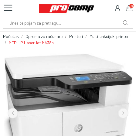
0
Početak
Oprema za računare
Printeri
Multifunkcijski printeri
MFP HP LaserJet M438n