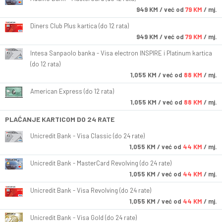
949
KM
/ već od
79 KM
/ mj.
Diners Club Plus kartica (do 12 rata)
949
KM
/ već od
79 KM
/ mj.
Intesa Sanpaolo banka - Visa electron INSPIRE i Platinum kartica
(do 12 rata)
1,055
KM
/ već od
88 KM
/ mj.
American Express (do 12 rata)
1,055
KM
/ već od
88 KM
/ mj.
PLAĆANJE KARTICOM DO 24 RATE
Unicredit Bank - Visa Classic (do 24 rate)
1,055
KM
/ već od
44 KM
/ mj.
Unicredit Bank - MasterCard Revolving (do 24 rate)
1,055
KM
/ već od
44 KM
/ mj.
Unicredit Bank - Visa Revolving (do 24 rate)
1,055
KM
/ već od
44 KM
/ mj.
Unicredit Bank - Visa Gold (do 24 rate)