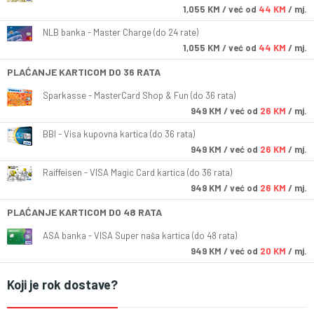
1,055
KM
/ već od
44 KM
/ mj.
NLB banka - Master Charge (do 24 rate)
1,055
KM
/ već od
44 KM
/ mj.
PLAĆANJE KARTICOM DO 36 RATA
Sparkasse - MasterCard Shop & Fun (do 36 rata)
949
KM
/ već od
26 KM
/ mj.
BBI - Visa kupovna kartica (do 36 rata)
949
KM
/ već od
26 KM
/ mj.
Raiffeisen - VISA Magic Card kartica (do 36 rata)
949
KM
/ već od
26 KM
/ mj.
PLAĆANJE KARTICOM DO 48 RATA
ASA banka - VISA Super naša kartica (do 48 rata)
949
KM
/ već od
20 KM
/ mj.
Koji je rok dostave?