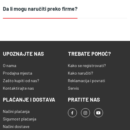
Da li mogu naručiti preko firme?
UPOZNAJTE NAS
TREBATE POMOĆ?
O nama
Kako se registrovati?
Prodajna mjesta
Kako naručiti?
Zašto kupiti od nas?
Reklamacija i povrati
Kontaktirajte nas
Servis
PLAĆANJE I DOSTAVA
PRATITE NAS
Načini plaćanja
Sigurnost plaćanja
Načini dostave