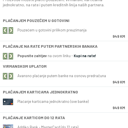
jednokratno, na rate i putem kreditnih linija naših partnera.
PLAĆANJEM POUZEĆEM U GOTOVINI
Pouzećem u gotovini prilikom preuzimanja
949 KM
PLAĆANJE NA RATE PUTEM PARTNERSKIH BANAKA
Popunite zahtjev
na ovom linku -
Kupi na rate!
VIRMANSKOM UPLATOM
Avansno plaćanje putem banke na osnovu predračuna
949 KM
PLAĆANJEM KARTICAMA JEDNOKRATNO
Plaćanje karticama jednokratno (sve banke)
949 KM
PLAĆANJE KARTICOM DO 12 RATA
Addiko Bank - MasterCard (do 12 rata)