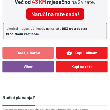
Već od
43 KM
mjesečno
na 24 rate.
Naruči na rate sada!
Iskoristi mogućnost kupovine na rate
BEZ potrebe za
kreditnom karticom.
shopping_basket
Dodaj u korpu
Kupi 1-klikom
Viber
Kupi na rate
Načini plaćanja?
Proizvode možete platiti pouzećem, virmanski, karticama