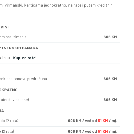
, virmanski, karticama jednokratno, na rate i putem kreditnih
VINI
kom preuzimanja
606 KM
RTNERSKIH BANAKA
 linku -
Kupi na rate!
anke na osnovu predračuna
606 KM
OKRATNO
ratno (sve banke)
606 KM
TA
do 12 rata)
606
KM
/ već od
51 KM
/ mj.
 12 rata)
606
KM
/ već od
51 KM
/ mj.