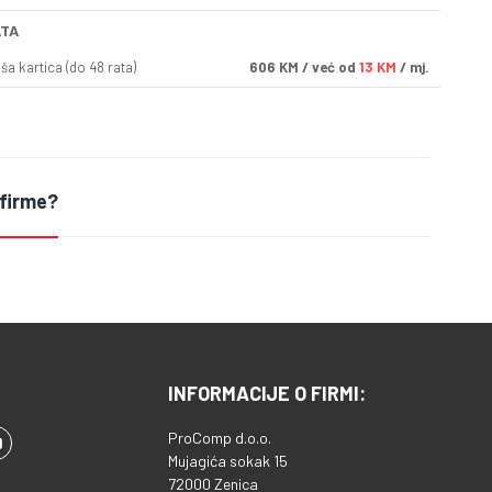
ATA
a kartica (do 48 rata)
606
KM
/ već od
13 KM
/ mj.
 firme?
INFORMACIJE O FIRMI:
ProComp d.o.o.
Mujagića sokak 15
72000 Zenica