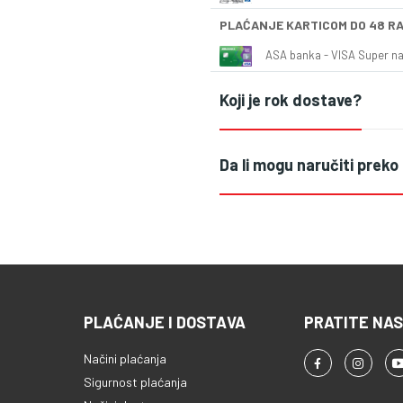
PLAĆANJE KARTICOM DO 48 R
ASA banka - VISA Super naš
Koji je rok dostave?
Da li mogu naručiti preko
PLAĆANJE I DOSTAVA
PRATITE NAS
Načini plaćanja
Sigurnost plaćanja