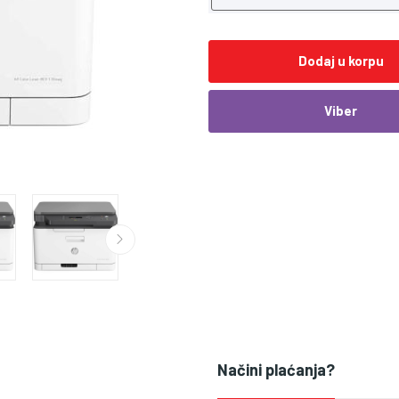
Dodaj u korpu
Viber
Načini plaćanja?