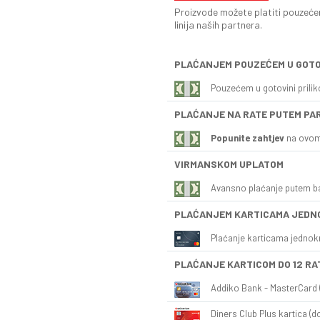
Proizvode možete platiti pouzećem
linija naših partnera.
PLAĆANJEM POUZEĆEM U GOTO
Pouzećem u gotovini prili
PLAĆANJE NA RATE PUTEM PA
Popunite zahtjev
na ovom
VIRMANSKOM UPLATOM
Avansno plaćanje putem b
PLAĆANJEM KARTICAMA JEDN
Plaćanje karticama jednok
PLAĆANJE KARTICOM DO 12 RA
Addiko Bank - MasterCard (
Diners Club Plus kartica (do