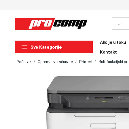
Akcije u toku
Sve Kategorije
Kontakt
Početak
Oprema za računare
Printeri
Multifunkcijski pri