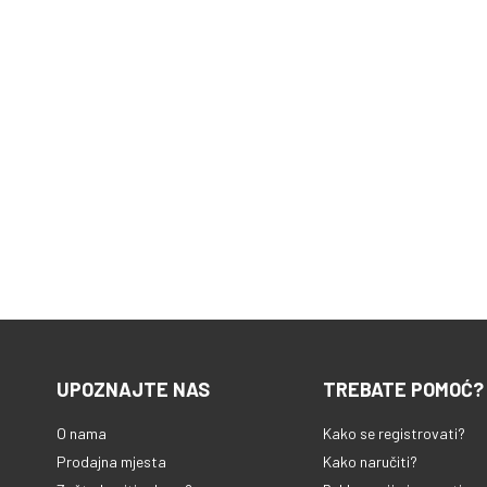
UPOZNAJTE NAS
TREBATE POMOĆ?
O nama
Kako se registrovati?
Prodajna mjesta
Kako naručiti?