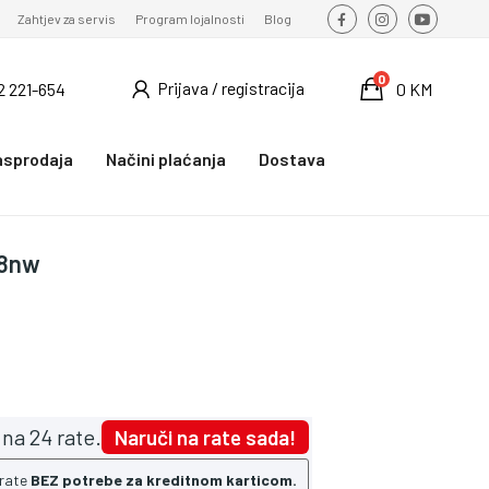
Zahtjev za servis
Program lojalnosti
Blog
0
Prijava / registracija
2 221-654
0 KM
asprodaja
Načini plaćanja
Dostava
78nw
na 24 rate.
Naruči na rate sada!
 rate
BEZ potrebe za kreditnom karticom.