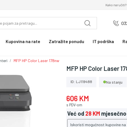
Kako naručiti?
03
Kupovina na rate
Zatražite ponudu
IT podrška
R
nteri
MFP HP Color Laser 178nw
MFP HP Color Laser 1
ID: LJ119488
Na stanju
606 KM
s PDV-om
Već od
28 KM
mjesečno
Iskoristi mogućnost kupovine na