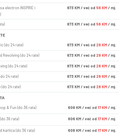
sa electron INSPIRE i
673
KM
/ već od
56 KM
/ mj.
)
ta)
673
KM
/ već od
56 KM
/ mj.
ATE
ic (do 24 rate)
673
KM
/ već od
28 KM
/ mj.
d Revolving (do 24 rate)
673
KM
/ već od
28 KM
/ mj.
ving (do 24 rate)
673
KM
/ već od
28 KM
/ mj.
(do 24 rate)
673
KM
/ već od
28 KM
/ mj.
(do 24 rate)
673
KM
/ već od
28 KM
/ mj.
TA
op & Fun (do 36 rata)
606
KM
/ već od
17 KM
/ mj.
(do 36 rata)
606
KM
/ već od
17 KM
/ mj.
d kartica (do 36 rata)
606
KM
/ već od
17 KM
/ mj.