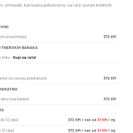
, virmanski, karticama jednokratno, na rate i putem kreditnih
VINI
kom preuzimanja
372 KM
RTNERSKIH BANAKA
 linku -
Kupi na rate!
anke na osnovu predračuna
372 KM
OKRATNO
ratno (sve banke)
372 KM
TA
do 12 rata)
372
KM
/ već od
31 KM
/ mj.
 12 rata)
372
KM
/ već od
31 KM
/ mj.