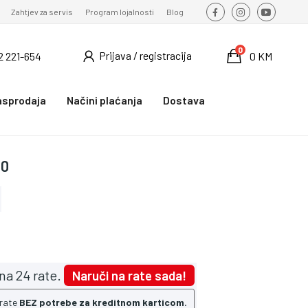
Zahtjev za servis
Program lojalnosti
Blog
0
Prijava / registracija
2 221-654
0 KM
asprodaja
Načini plaćanja
Dostava
80
na 24 rate.
Naruči na rate sada!
 rate
BEZ potrebe za kreditnom karticom.