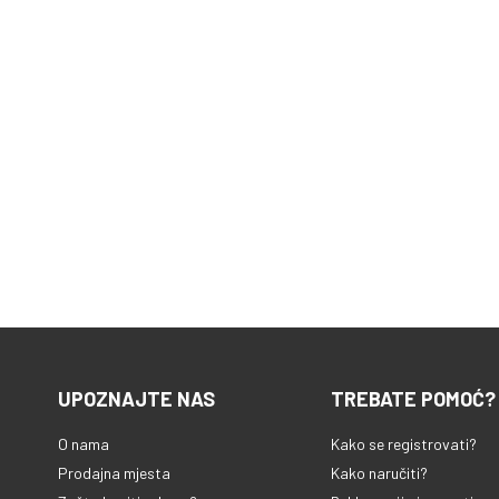
UPOZNAJTE NAS
TREBATE POMOĆ?
O nama
Kako se registrovati?
Prodajna mjesta
Kako naručiti?