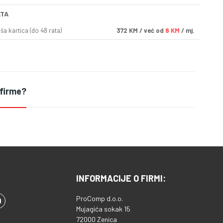
ATA
a kartica (do 48 rata)
372
KM
/ već od
8 KM
/ mj.
 firme?
INFORMACIJE O FIRMI:
ProComp d.o.o.
Mujagića sokak 15
72000 Zenica