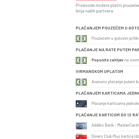
Proizvode možete platiti pouzećem
linija naših partnera.
PLAĆANJEM POUZEĆEM U GOTO
Pouzećem u gotovini prili
PLAĆANJE NA RATE PUTEM PA
Popunite zahtjev
na ovom
VIRMANSKOM UPLATOM
Avansno plaćanje putem b
PLAĆANJEM KARTICAMA JEDN
Plaćanje karticama jednok
PLAĆANJE KARTICOM DO 12 RA
Addiko Bank - MasterCard (
Diners Club Plus kartica (do