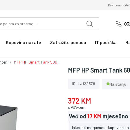
Kako naručiti?
03
Kupovina na rate
Zatražite ponudu
IT podrška
R
nteri
MFP HP Smart Tank 580
MFP HP Smart Tank 5
ID: LJ122378
Na stanju
372 KM
s PDV-om
Već od
17 KM
mjesečno
Iskoristi mogućnost kupovine na