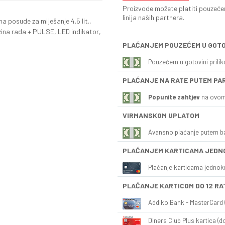
Proizvode možete platiti pouzećem
linija naših partnera.
posude za miješanje 4.5 lit.,
rzina rada + PULSE, LED indikator,
PLAĆANJEM POUZEĆEM U GOTO
Pouzećem u gotovini prili
PLAĆANJE NA RATE PUTEM PA
Popunite zahtjev
na ovom
VIRMANSKOM UPLATOM
Avansno plaćanje putem b
PLAĆANJEM KARTICAMA JEDN
Plaćanje karticama jednok
PLAĆANJE KARTICOM DO 12 RA
Addiko Bank - MasterCard (
Diners Club Plus kartica (do