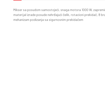
Mikser sa posudom samostojeći, snaga motora 1000 W, zapremina 
materijal izrade posude nehrđajući čelik, rotacioni prekidač, 8 b
mehanizam podizanja sa sigurnosnim prekidačem