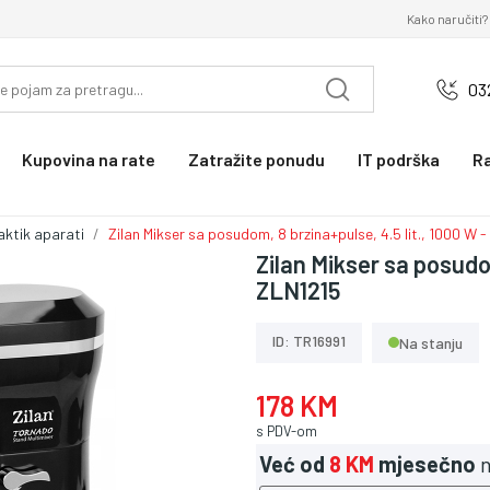
Kako naručiti?
03
Kupovina na rate
Zatražite ponudu
IT podrška
R
aktik aparati
Zilan Mikser sa posudom, 8 brzina+pulse, 4.5 lit., 1000 W 
Zilan Mikser sa posudom
ZLN1215
ID: TR16991
Na stanju
178 KM
s PDV-om
Već od
8 KM
mjesečno
n