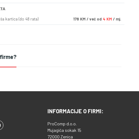
ATA
a kartica (do 48 rata)
178
KM
/ već od
4 KM
/ mj.
 firme?
INFORMACIJE O FIRMI:
ProComp d.o.o.
Mujagića sokak 15
72000 Zenica