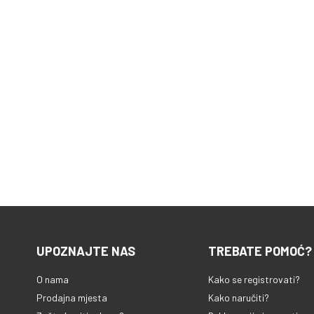
UPOZNAJTE NAS
TREBATE POMOĆ?
O nama
Kako se registrovati?
Prodajna mjesta
Kako naručiti?