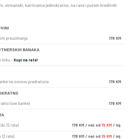
, virmanski, karticama jednokratno, na rate i putem kreditnih
VINI
kom preuzimanja
178 KM
RTNERSKIH BANAKA
 linku -
Kupi na rate!
anke na osnovu predračuna
178 KM
OKRATNO
ratno (sve banke)
178 KM
TA
do 12 rata)
178
KM
/ već od
15 KM
/ mj.
 12 rata)
178
KM
/ već od
15 KM
/ mj.