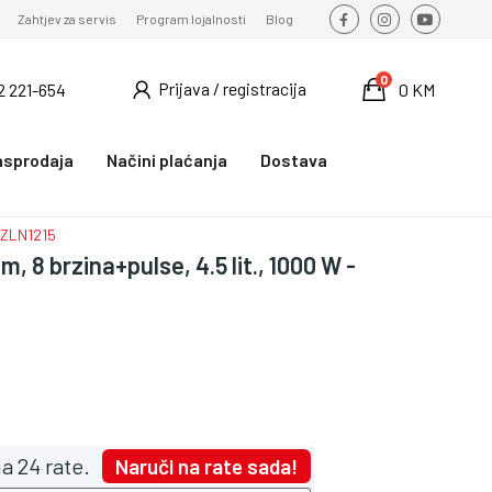
Zahtjev za servis
Program lojalnosti
Blog
0
Prijava / registracija
2 221-654
0 KM
asprodaja
Načini plaćanja
Dostava
- ZLN1215
, 8 brzina+pulse, 4.5 lit., 1000 W -
a 24 rate.
Naruči na rate sada!