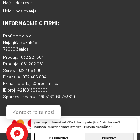
Načini dostave
Uslovi poslovanja
INFORMACIJE O FIRMI:
ProComp d.o.o.
Mujagića sokak 15
72000 Zenica
Prodaja: 032 221 654
Prodaja: 061 202 061
Servis: 032 465 805
Finansije: 032 465 804
E-mail: prodaja@procomp.ba
ID broj: 4218813920000
Sparkasse banka: 1995130039753810
Kontaktirajte nas!
procomp.ba koristi kolačiće kako bi poboljšao Vaše korisničko
iskustvo i funkcionalnost stranice.
Pravila "kolačića"
Ne prihvatam
Prihvatam
Copyright © 2013 - 2026 ProComp d.o.o. Sva prava pridržana.