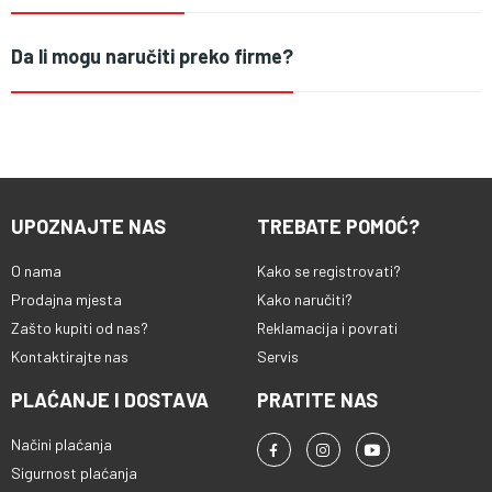
Da li mogu naručiti preko firme?
UPOZNAJTE NAS
TREBATE POMOĆ?
O nama
Kako se registrovati?
Prodajna mjesta
Kako naručiti?
Zašto kupiti od nas?
Reklamacija i povrati
Kontaktirajte nas
Servis
PLAĆANJE I DOSTAVA
PRATITE NAS
Načini plaćanja
Sigurnost plaćanja