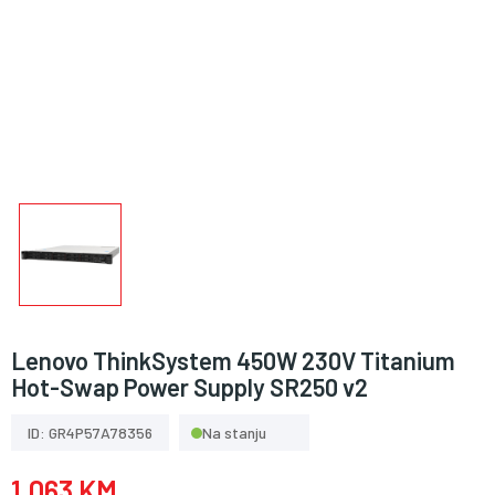
Lenovo ThinkSystem 450W 230V Titanium
Hot-Swap Power Supply SR250 v2
ID: GR4P57A78356
Na stanju
1.063 KM