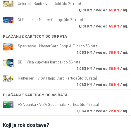
Unicredit Bank - Visa Gold (do 24 rate)
1,181
KM
/ već od
49 KM
/ mj.
NLB banka - Master Charge (do 24 rate)
1,181
KM
/ već od
49 KM
/ mj.
PLAĆANJE KARTICOM DO 36 RATA
Sparkasse - MasterCard Shop & Fun (do 36 rata)
1,063
KM
/ već od
30 KM
/ mj.
BBI - Visa kupovna kartica (do 36 rata)
1,063
KM
/ već od
30 KM
/ mj.
Raiffeisen - VISA Magic Card kartica (do 36 rata)
1,063
KM
/ već od
30 KM
/ mj.
PLAĆANJE KARTICOM DO 48 RATA
ASA banka - VISA Super naša kartica (do 48 rata)
1,063
KM
/ već od
22 KM
/ mj.
Koji je rok dostave?