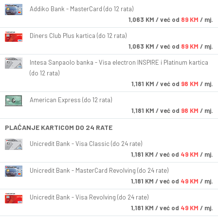
Addiko Bank - MasterCard (do 12 rata)
1,063
KM
/ već od
89 KM
/ mj.
Diners Club Plus kartica (do 12 rata)
1,063
KM
/ već od
89 KM
/ mj.
Intesa Sanpaolo banka - Visa electron INSPIRE i Platinum kartica
(do 12 rata)
1,181
KM
/ već od
98 KM
/ mj.
American Express (do 12 rata)
1,181
KM
/ već od
98 KM
/ mj.
PLAĆANJE KARTICOM DO 24 RATE
Unicredit Bank - Visa Classic (do 24 rate)
1,181
KM
/ već od
49 KM
/ mj.
Unicredit Bank - MasterCard Revolving (do 24 rate)
1,181
KM
/ već od
49 KM
/ mj.
Unicredit Bank - Visa Revolving (do 24 rate)
1,181
KM
/ već od
49 KM
/ mj.