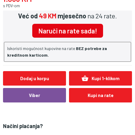
s PDV-om
Već od
49 KM
mjesečno
na 24 rate.
Naruči na rate sada!
Iskoristi mogućnost kupovine na rate
BEZ potrebe za
kreditnom karticom.
shopping_basket
Dodaj u korpu
Kupi 1-klikom
Viber
Kupi na rate
Načini plaćanja?