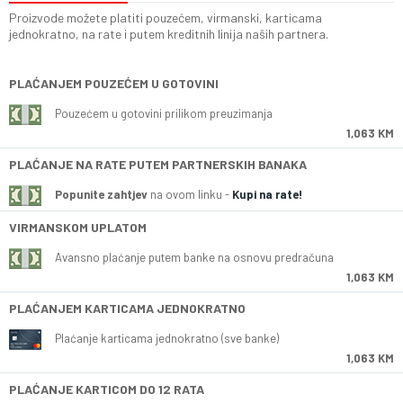
Proizvode možete platiti pouzećem, virmanski, karticama
jednokratno, na rate i putem kreditnih linija naših partnera.
PLAĆANJEM POUZEĆEM U GOTOVINI
Pouzećem u gotovini prilikom preuzimanja
1,063 KM
PLAĆANJE NA RATE PUTEM PARTNERSKIH BANAKA
Popunite zahtjev
na ovom linku -
Kupi na rate!
VIRMANSKOM UPLATOM
Avansno plaćanje putem banke na osnovu predračuna
1,063 KM
PLAĆANJEM KARTICAMA JEDNOKRATNO
Plaćanje karticama jednokratno (sve banke)
1,063 KM
PLAĆANJE KARTICOM DO 12 RATA