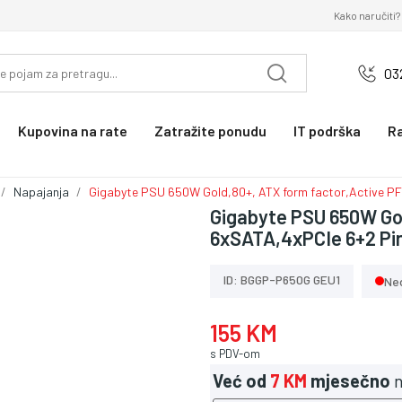
Kako naručiti?
03
Kupovina na rate
Zatražite ponudu
IT podrška
R
Napajanja
Gigabyte PSU 650W Gold,80+, ATX form factor,Active PF
Gigabyte PSU 650W Gol
6xSATA,4xPCIe 6+2 Pi
ID: BGGP-P650G GEU1
Ne
155 KM
s PDV-om
Već od
7 KM
mjesečno
n