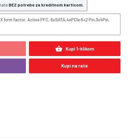
 rate
BEZ potrebe za kreditnom karticom.
 form factor, Active PFC, 6xSATA,4xPCIe 6+2 Pin,3x4Pin,
shopping_basket
Kupi 1-klikom
Kupi na rate