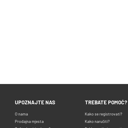
UPOZNAJTE NAS
TREBATE POMOĆ?
O nama
Kako se registrovati?
Prodajna mjesta
Kako naručiti?