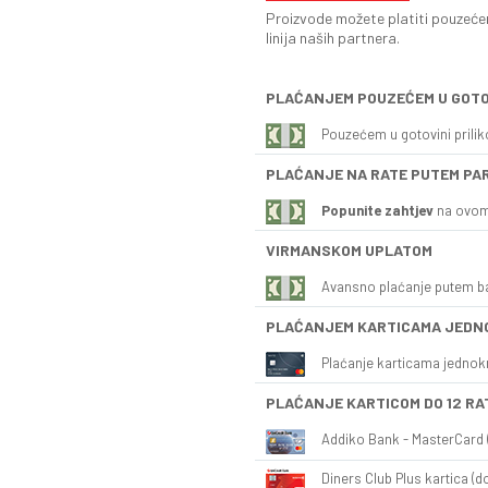
Proizvode možete platiti pouzećem
linija naših partnera.
PLAĆANJEM POUZEĆEM U GOTO
Pouzećem u gotovini prili
PLAĆANJE NA RATE PUTEM PA
Popunite zahtjev
na ovom
VIRMANSKOM UPLATOM
Avansno plaćanje putem b
PLAĆANJEM KARTICAMA JEDN
Plaćanje karticama jednok
PLAĆANJE KARTICOM DO 12 RA
Addiko Bank - MasterCard (
Diners Club Plus kartica (do