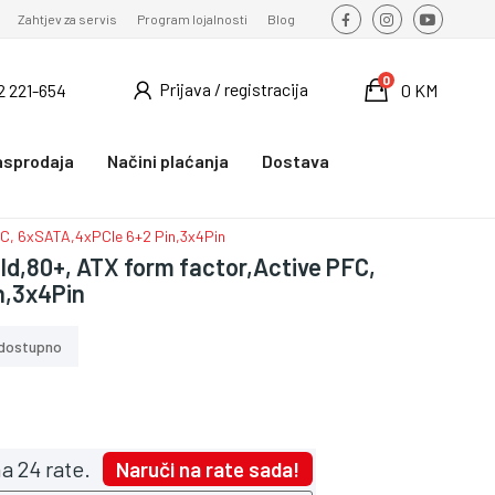
Zahtjev za servis
Program lojalnosti
Blog
0
Prijava / registracija
2 221-654
0 KM
asprodaja
Načini plaćanja
Dostava
C, 6xSATA,4xPCIe 6+2 Pin,3x4Pin
d,80+, ATX form factor,Active PFC,
n,3x4Pin
dostupno
a 24 rate.
Naruči na rate sada!