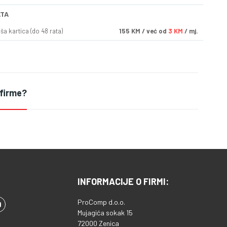
ATA
a kartica (do 48 rata)
155
KM
/ već od
3 KM
/ mj.
 firme?
INFORMACIJE O FIRMI:
ProComp d.o.o.
Mujagića sokak 15
72000 Zenica