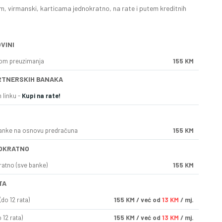
, virmanski, karticama jednokratno, na rate i putem kreditnih
VINI
kom preuzimanja
155 KM
RTNERSKIH BANAKA
 linku -
Kupi na rate!
anke na osnovu predračuna
155 KM
OKRATNO
ratno (sve banke)
155 KM
TA
do 12 rata)
155
KM
/ već od
13 KM
/ mj.
 12 rata)
155
KM
/ već od
13 KM
/ mj.