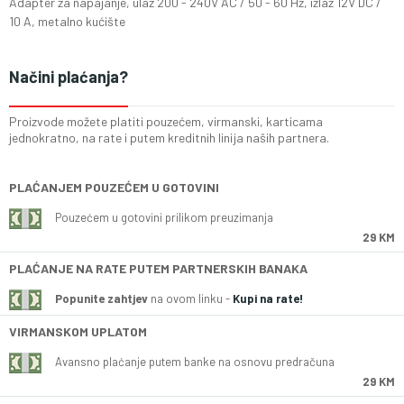
Adapter za napajanje, ulaz 200 - 240V AC / 50 - 60 Hz, izlaz 12V DC /
10 A, metalno kućište
Načini plaćanja?
Proizvode možete platiti pouzećem, virmanski, karticama
jednokratno, na rate i putem kreditnih linija naših partnera.
PLAĆANJEM POUZEĆEM U GOTOVINI
Pouzećem u gotovini prilikom preuzimanja
29 KM
PLAĆANJE NA RATE PUTEM PARTNERSKIH BANAKA
Popunite zahtjev
na ovom linku -
Kupi na rate!
VIRMANSKOM UPLATOM
Avansno plaćanje putem banke na osnovu predračuna
29 KM