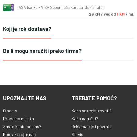
ASA banka - VISA Super naša kartica (do 48 rata)
29
KM
/ već od
1 KM
/ mj.
Koji je rok dostave?
Da li mogu naručiti preko firme?
UPOZNAJTE NAS
TREBATE POMOĆ?
O nama
Kako se registrovati?
Prodajna mjesta
Kako naručiti?
Zašto kupiti od nas?
Reklamacija i povrati
Kontaktirajte nas
Servis