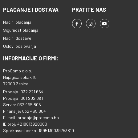
PLAĆANJE I DOSTAVA
PRATITE NAS
Načini plaćanja
Sigurnost plaćanja
Načini dostave
Uslovi poslovanja
INFORMACIJE O FIRMI:
ProComp d.o.o.
Mujagića sokak 15
72000 Zenica
Prodaja: 032 221 654
Prodaja: 061 202 061
Servis: 032 465 805
Finansije: 032 465 804
E-mail: prodaja@procomp.ba
ID broj: 4218813920000
Sparkasse banka: 1995130039753810