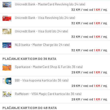
Unicredit Bank - MasterCard Revolving (do 24 rate)
32
KM
/ već od
1 KM
/ mj.
Unicredit Bank - Visa Revolving (do 24 rate)
32
KM
/ već od
1 KM
/ mj.
Unicredit Bank - Visa Gold (do 24 rate)
32
KM
/ već od
1 KM
/ mj.
NLB banka - Master Charge (do 24 rate)
32
KM
/ već od
1 KM
/ mj.
PLAĆANJE KARTICOM DO 36 RATA
Sparkasse - MasterCard Shop & Fun (do 36 rata)
29
KM
/ već od
1 KM
/ mj.
BBI - Visa kupovna kartica (do 36 rata)
29
KM
/ već od
1 KM
/ mj.
Raiffeisen - VISA Magic Card kartica (do 36 rata)
29
KM
/ već od
1 KM
/ mj.
PLAĆANJE KARTICOM DO 48 RATA