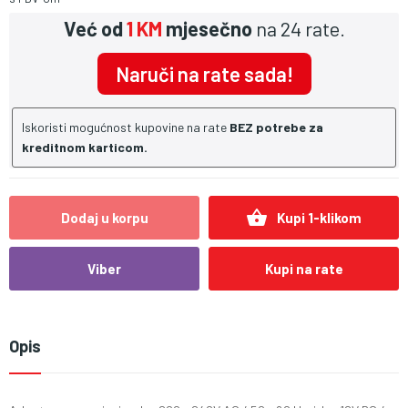
Već od
1 KM
mjesečno
na 24 rate.
Naruči na rate sada!
Iskoristi mogućnost kupovine na rate
BEZ potrebe za
kreditnom karticom.
shopping_basket
Dodaj u korpu
Kupi 1-klikom
Viber
Kupi na rate
Opis