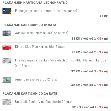
PLAĆANJEM KARTICAMA JEDNOKRATNO
Plaćanje karticama jednokratno (sve banke)
29 KM
PLAĆANJE KARTICOM DO 12 RATA
Addiko Bank - MasterCard (do 12 rata)
29
KM
/ već od
2 KM
/ mj.
Diners Club Plus kartica (do 12 rata)
29
KM
/ već od
2 KM
/ mj.
Intesa Sanpaolo banka - Visa electron INSPIRE i Platinum kartica
(do 12 rata)
32
KM
/ već od
3 KM
/ mj.
American Express (do 12 rata)
32
KM
/ već od
3 KM
/ mj.
PLAĆANJE KARTICOM DO 24 RATE
Unicredit Bank - Visa Classic (do 24 rate)
32
KM
/ već od
1 KM
/ mj.