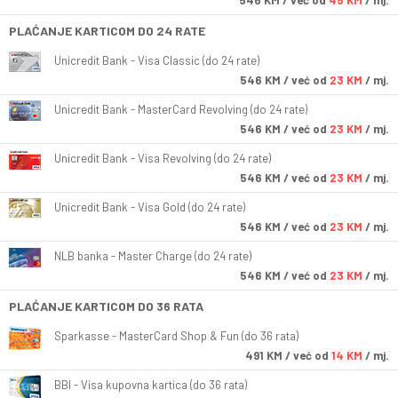
546
KM
/ već od
45 KM
/ mj.
PLAĆANJE KARTICOM DO 24 RATE
Unicredit Bank - Visa Classic (do 24 rate)
546
KM
/ već od
23 KM
/ mj.
Unicredit Bank - MasterCard Revolving (do 24 rate)
546
KM
/ već od
23 KM
/ mj.
Unicredit Bank - Visa Revolving (do 24 rate)
546
KM
/ već od
23 KM
/ mj.
Unicredit Bank - Visa Gold (do 24 rate)
546
KM
/ već od
23 KM
/ mj.
NLB banka - Master Charge (do 24 rate)
546
KM
/ već od
23 KM
/ mj.
PLAĆANJE KARTICOM DO 36 RATA
Sparkasse - MasterCard Shop & Fun (do 36 rata)
491
KM
/ već od
14 KM
/ mj.
BBI - Visa kupovna kartica (do 36 rata)