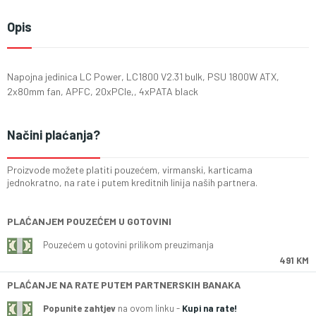
Opis
Napojna jedinica LC Power, LC1800 V2.31 bulk, PSU 1800W ATX,
2x80mm fan, APFC, 20xPCIe,, 4xPATA black
Načini plaćanja?
Proizvode možete platiti pouzećem, virmanski, karticama
jednokratno, na rate i putem kreditnih linija naših partnera.
PLAĆANJEM POUZEĆEM U GOTOVINI
Pouzećem u gotovini prilikom preuzimanja
491 KM
PLAĆANJE NA RATE PUTEM PARTNERSKIH BANAKA
Popunite zahtjev
na ovom linku -
Kupi na rate!