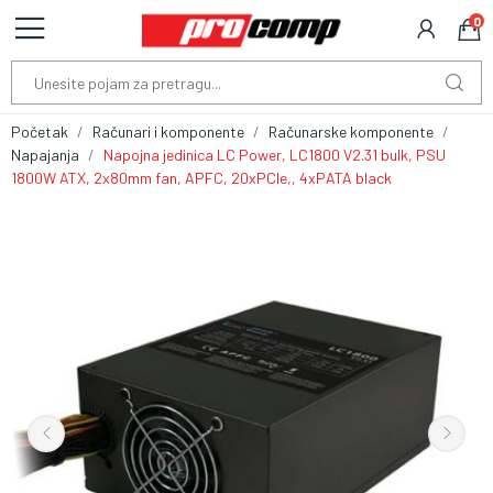
0
Početak
Računari i komponente
Računarske komponente
Napajanja
Napojna jedinica LC Power, LC1800 V2.31 bulk, PSU
1800W ATX, 2x80mm fan, APFC, 20xPCIe,, 4xPATA black