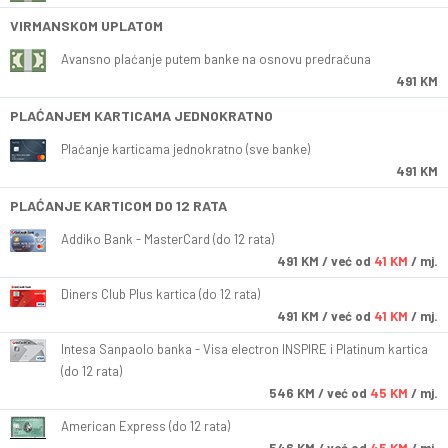
VIRMANSKOM UPLATOM
Avansno plaćanje putem banke na osnovu predračuna
491 KM
PLAĆANJEM KARTICAMA JEDNOKRATNO
Plaćanje karticama jednokratno (sve banke)
491 KM
PLAĆANJE KARTICOM DO 12 RATA
Addiko Bank - MasterCard (do 12 rata)
491
KM
/ već od
41 KM
/ mj.
Diners Club Plus kartica (do 12 rata)
491
KM
/ već od
41 KM
/ mj.
Intesa Sanpaolo banka - Visa electron INSPIRE i Platinum kartica
(do 12 rata)
546
KM
/ već od
45 KM
/ mj.
American Express (do 12 rata)