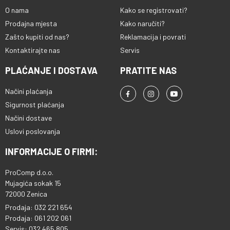
O nama
Kako se registrovati?
Prodajna mjesta
Kako naručiti?
Zašto kupiti od nas?
Reklamacija i povrati
Kontaktirajte nas
Servis
PLAĆANJE I DOSTAVA
PRATITE NAS
Načini plaćanja
Sigurnost plaćanja
Načini dostave
Uslovi poslovanja
INFORMACIJE O FIRMI:
ProComp d.o.o.
Mujagića sokak 15
72000 Zenica
Prodaja: 032 221 654
Prodaja: 061 202 061
Servis: 032 465 805