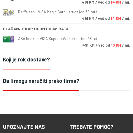
491
KM
/ već od
14 KM
/ mj.
Raiffeisen - VISA Magic Card kartica (do 36 rata)
491
KM
/ već od
14 KM
/ mj.
PLAĆANJE KARTICOM DO 48 RATA
ASA banka - VISA Super naša kartica (do 48 rata)
491
KM
/ već od
10 KM
/ mj.
Koji je rok dostave?
Da li mogu naručiti preko firme?
UPOZNAJTE NAS
TREBATE POMOĆ?