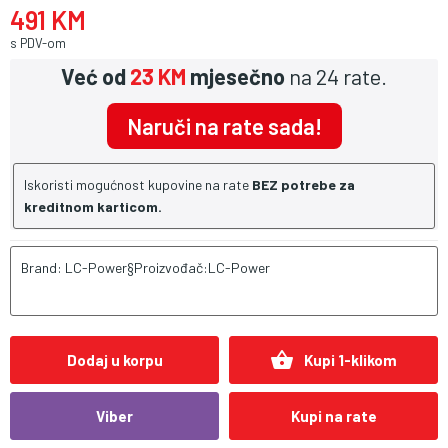
491 KM
s PDV-om
Već od
23 KM
mjesečno
na 24 rate.
Naruči na rate sada!
Iskoristi mogućnost kupovine na rate
BEZ potrebe za
kreditnom karticom.
Brand: LC-Power§Proizvođač:LC-Power
shopping_basket
Dodaj u korpu
Kupi 1-klikom
Viber
Kupi na rate